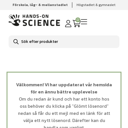
Förskola, låg- & mellanstadiet
Högstadiet & gymnasiet
Hem
Mitt konto
0
Produktsökning
Välkommen! Vi har uppdaterat vår hemsida
för en ännu bättre upplevelse
Om du redan är kund och har ett konto hos
oss behöver du klicka på ”Glömt lösenord”
nedan så får du ett mejl med en länk för att
välja ett nytt lösenord. Därefter kan du
handla som vanligt.