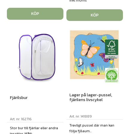
inkl moms
KÖP
KÖP
Lager på lager-pussel,
Fjärilsbur
fjärilens livscykel
Art. nr: 141889
Art. nr: 162716
Trevligt pussel där man kan
Stor bur till fjärilar eller andra
följa fj&aum...
insekter. Mått:...