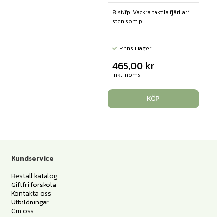
8 st/fp. Vackra taktila fjärilar i
sten som p...
Finns i lager
465,00
kr
inkl moms
KÖP
Kundservice
Beställ katalog
Giftfri förskola
Kontakta oss
Utbildningar
Om oss