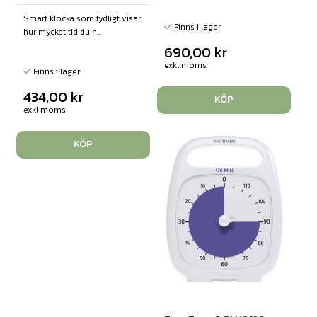
Smart klocka som tydligt visar
Finns i lager
hur mycket tid du h...
690,00
kr
exkl moms
Finns i lager
434,00
kr
KÖP
exkl moms
KÖP