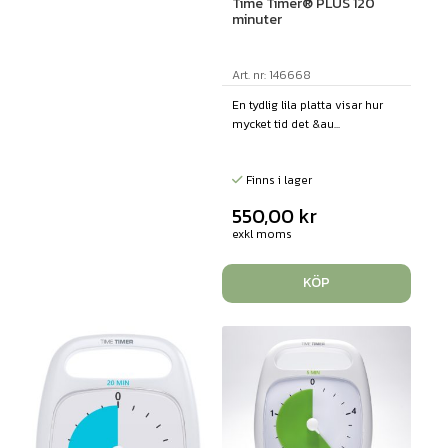
Time Timer® PLUS 120
minuter
Art. nr: 146668
En tydlig lila platta visar hur
mycket tid det &au...
Finns i lager
550,00
kr
exkl moms
KÖP