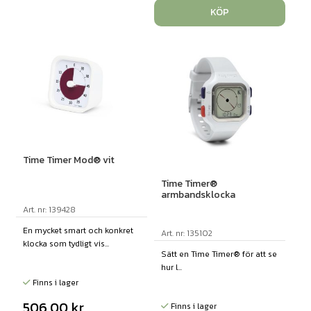
KÖP
Time Timer Mod® vit
Time Timer®
armbandsklocka
Art. nr: 139428
En mycket smart och konkret
Art. nr: 135102
klocka som tydligt vis...
Sätt en Time Timer® för att se
hur l...
Finns i lager
506,00
kr
Finns i lager