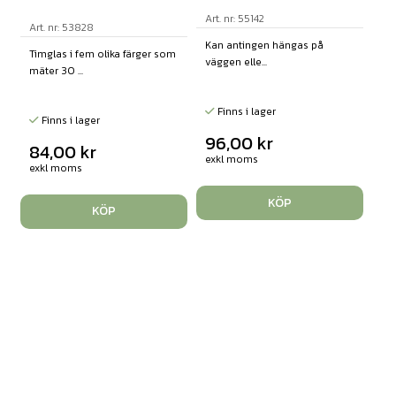
Art. nr: 55142
Art. nr: 53828
Kan antingen hängas på
Timglas i fem olika färger som
väggen elle...
mäter 30 ...
Finns i lager
Finns i lager
96,00
kr
84,00
kr
exkl moms
exkl moms
KÖP
KÖP