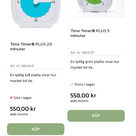
Time Timer® PLUS 5
minuter
Time Timer® PLUS 20
minuter
Art. nr: 146670
En tydlig grön platta visar hur
Art. nr: 146669
mycket tid de...
En tydlig blå platta visar hur
mycket tid de...
Finns i lager
558,00
kr
Slut i lager
exkl moms
550,00
kr
exkl moms
KÖP
KÖP