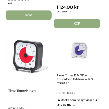
exkl moms
1 124,00
kr
exkl moms
KÖP
KÖP
Time Timer® MOD –
Education Edition – 120
minuter
Time Timer® liten
Art. nr: 146667
En klocka som tydligt visar hur
lång tid man...
Art. nr: 137823