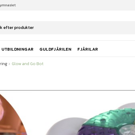
gymnasiet
ring
Glow and Go Bot
UTBILDNINGAR
GULDFJÄRILEN
FJÄRILAR
ring
Glow and Go Bot