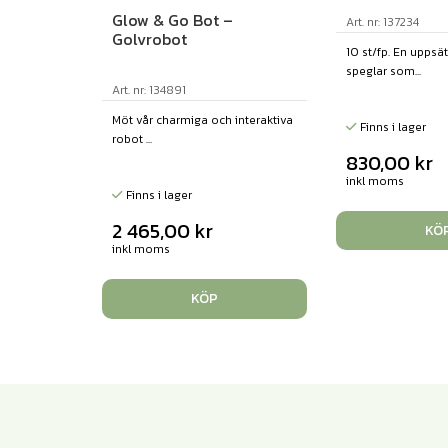
Glow & Go Bot –
Art. nr: 137234
Golvrobot
10 st/fp. En uppsät
speglar som...
Art. nr: 134891
Möt vår charmiga och interaktiva
Finns i lager
robot ...
830,00
kr
inkl moms
Finns i lager
2 465,00
kr
KÖ
inkl moms
KÖP