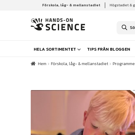
Förskola, låg- & mellanstadiet
Högstadiet & 
Hem
Förskola, låg- & mellanstadiet
Programme
P
r
o
d
u
k
HELA SORTIMENTET
TIPS FRÅN BLOGGEN
t
s
ö
Hem
Förskola, låg- & mellanstadiet
Programme
k
n
i
n
g