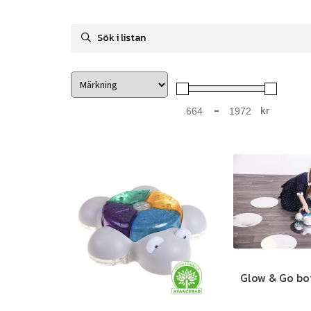
-
kr
Minimum Price
Maximum Price
Glow & Go bot