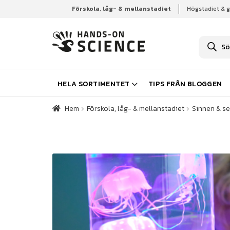
Förskola, låg- & mellanstadiet
Högstadiet & 
Hem
Förskola, låg- & mellanstadiet
Sinnen & se
P
r
o
d
u
k
HELA SORTIMENTET
TIPS FRÅN BLOGGEN
t
s
ö
Hem
Förskola, låg- & mellanstadiet
Sinnen & se
k
n
i
n
g