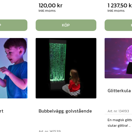
120,00
kr
1 237,50
k
inkl moms
inkl moms
P
KÖP
Glitterkula
rt
Bubbelvägg, golvstående
Art. nr: 134193
En magisk glitt
slutar glittra! ...
Art. nr: 142539