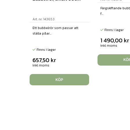
Färgskiftande bubb
f...
Art. nr: 143653
Ett bubbelrör som passar att
Finns i lager
ställa p&ar...
1 490,00
kr
inkl moms
Finns i lager
657,50
kr
KÖ
inkl moms
KÖP