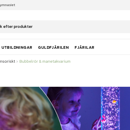
gymnasiet
nsoriskt
Bubbelrör & manetakvarium
UTBILDNINGAR
GULDFJÄRILEN
FJÄRILAR
nsoriskt
Bubbelrör & manetakvarium