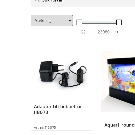
-
kr
Minimum Price
Maximum Price
Adapter till bubbelrör
118673
Aquari-round
Art. nr: 118675