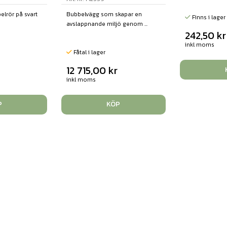
elrör på svart
Bubbelvägg som skapar en
Finns i lager
avslappnande miljö genom ...
242,50
kr
inkl moms
Fåtal i lager
12 715,00
kr
inkl moms
P
KÖP