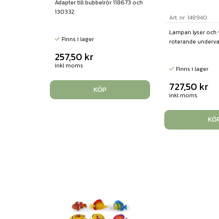
Adapter till bubbelrör 118673 och
130332.
Art. nr: 148940
Lampan lyser och v
Finns i lager
roterande underva
257,50
kr
inkl moms
Finns i lager
727,50
kr
KÖP
inkl moms
KÖ