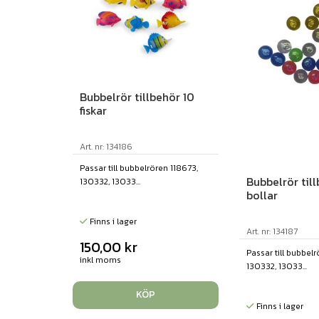
Bubbelrör tillbehör 10
fiskar
Art. nr: 134186
Passar till bubbelrören 118673,
Bubbelrör til
130332, 13033...
bollar
Finns i lager
Art. nr: 134187
150,00
kr
Passar till bubbelr
inkl moms
130332, 13033...
KÖP
Finns i lager