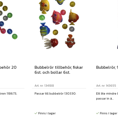
lbehör 20
Bubbelrör tillbehör, fiskar
Bubbelrör,
6st. och bollar 6st.
Art. nr: 134188
Art. nr: 143655
ören 118673,
Passar till bubbelrör 130330.
Ett lite mindr
passar in ä...
Finns i lager
Finns i lager