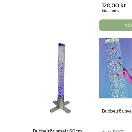
120,00
kr
inkl moms
KÖ
Bubbelrör, sva
Bubbelrör, smalt 60cm
Art. nr: 118673