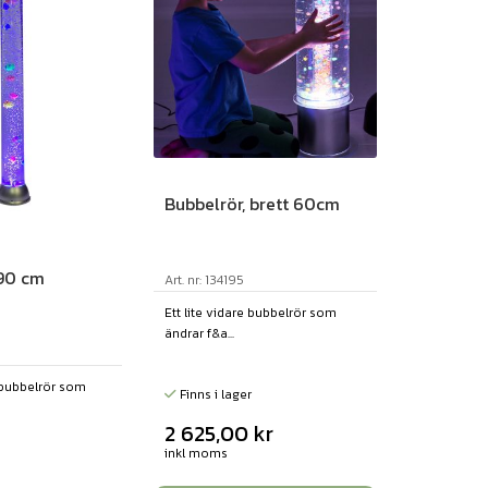
Bubbelrör, brett 60cm
 90 cm
Art. nr: 134195
Ett lite vidare bubbelrör som
ändrar f&a...
e bubbelrör som
Finns i lager
2 625,00
kr
inkl moms