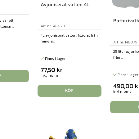
Avjoniserat vatten 4L
Batterivatt
isar ett
Art. nr: 146078
ttensm...
4L avjoniserat vatten, filtrerat från
minera...
Art. nr: 146079
25 liter avjonise
från ...
Finns i lager
77,50
kr
Finns i lager
inkl moms
P
490,00
k
KÖP
inkl moms