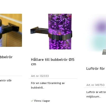
ubbelrör
Hållare till bubbelrör Ø15
cm
Luftrör för
Art. nr: 132333
elrör står
För en säker förankring av
Art. nr: 149750
bubbelr&...
Luftrör är ett b
milj&oum...
Finns i lager