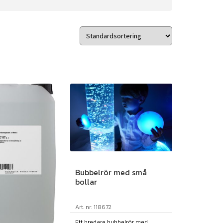
Bubbelrör med små
bollar
Art. nr: 118672
Ett bredare bubbelrör med