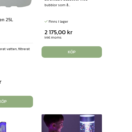
bubblor som å...
en 25L
Finns i lager
2 175,00
kr
inkl moms
rat vatten, filtrerat
KÖP
r
KÖP