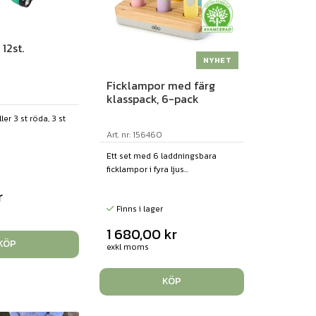
12st.
NYHET
Ficklampor med färg
klasspack, 6-pack
ller 3 st röda, 3 st
Art. nr: 156460
Ett set med 6 laddningsbara
ficklampor i fyra ljus...
r
Finns i lager
1 680,00
kr
KÖP
exkl moms
KÖP