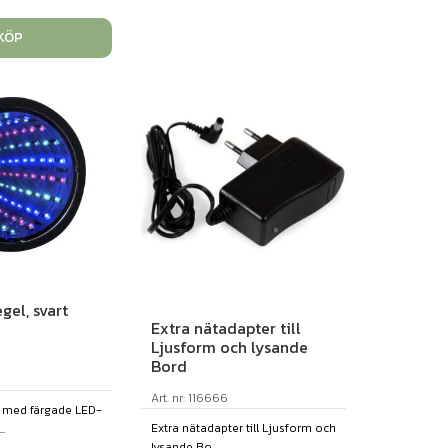
KÖP
gel, svart
Extra nätadapter till
Ljusform och lysande
Bord
Art. nr: 116666
l med färgade LED-
Extra nätadapter till Ljusform och
.
lysande Bo...