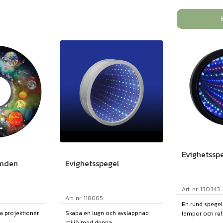
Evighetsspe
ymden
Evighetsspegel
Art. nr: 130343
Art. nr: 118665
En rund spege
 projektioner
Skapa en lugn och avslappnad
lampor och ref..
miljö med denna ...