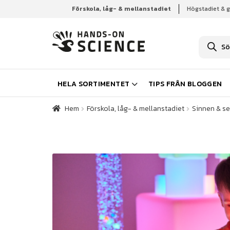
Förskola, låg- & mellanstadiet
Högstadiet & 
Hem
Förskola, låg- & mellanstadiet
Sinnen & se
P
r
o
d
u
k
HELA SORTIMENTET
TIPS FRÅN BLOGGEN
t
s
ö
Hem
Förskola, låg- & mellanstadiet
Sinnen & se
k
n
i
n
g