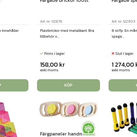
k
Färgade brickor 100st
Färgade sp
Art. nr: 112876
Art. nr: 122903
 innehåller
Plastbrickor med metallkant. Bra
8 st/fp. En må
tillbehör v...
spege...
Finns i lager
Slut i lager
158,00
kr
1 274,00
exkl moms
exkl moms
P
KÖP
Färgpaneler handmodell