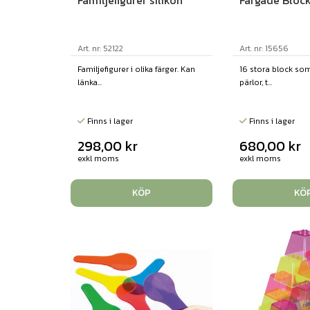
Familjefigurer silikon
Färgade Bloc
Art. nr: 52122
Art. nr: 15656
Familjefigurer i olika färger. Kan
16 stora block som
länka...
pärlor, t...
Finns i lager
Finns i lager
298,00
kr
680,00
kr
exkl moms
exkl moms
KÖP
KÖ