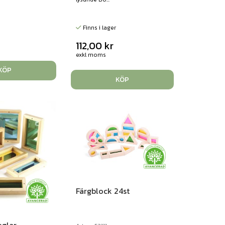
Finns i lager
112,00
kr
exkl moms
KÖP
KÖP
Färgblock 24st