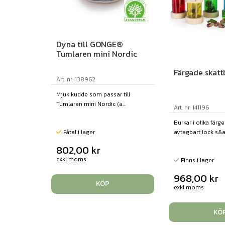
Dyna till GONGE®
Tumlaren mini Nordic
Färgade skattb
Art. nr: 138962
Mjuk kudde som passar till
Tumlaren mini Nordic (a...
Art. nr: 141196
Burkar i olika färg
Fåtal i lager
avtagbart lock s&ar
802,00
kr
exkl moms
Finns i lager
968,00
kr
KÖP
exkl moms
KÖ