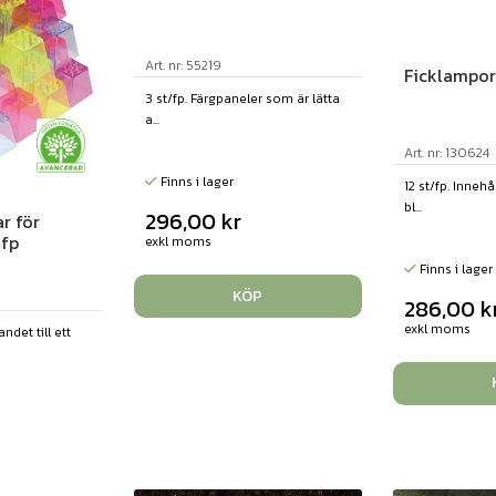
Art. nr: 55219
Ficklampor 
3 st/fp. Färgpaneler som är lätta
a...
Art. nr: 130624
Finns i lager
12 st/fp. Innehå
bl...
296,00
kr
r för
/fp
exkl moms
Finns i lager
KÖP
286,00
k
exkl moms
ndet till ett