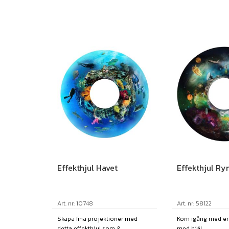
Effekthjul Havet
Effekthjul R
Art. nr: 10748
Art. nr: 58122
Skapa fina projektioner med
Kom igång med era
detta effekthjul som &...
med hjäl...