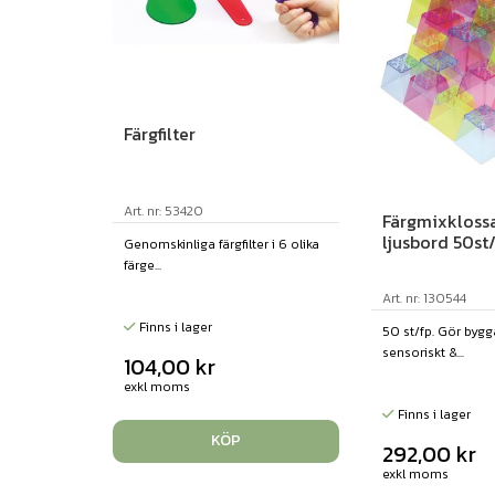
Färgfilter
Art. nr: 53420
Färgmixklossa
ljusbord 50st
Genomskinliga färgfilter i 6 olika
färge...
Art. nr: 130544
Finns i lager
50 st/fp. Gör bygga
sensoriskt &...
104,00
kr
exkl moms
Finns i lager
KÖP
292,00
kr
exkl moms