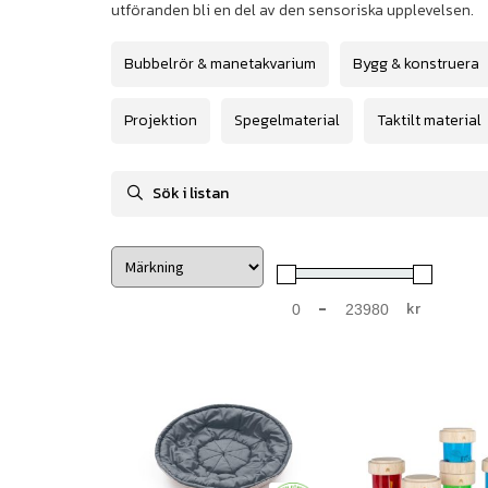
utföranden bli en del av den sensoriska upplevelsen.
Bubbelrör & manetakvarium
Bygg & konstruera
Projektion
Spegelmaterial
Taktilt material
-
kr
Minimum Price
Maximum Price