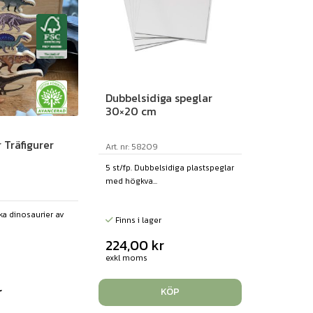
Dubbelsidiga speglar
30×20 cm
 Träfigurer
Art. nr: 58209
5 st/fp. Dubbelsidiga plastspeglar
med högkva...
ika dinosaurier av
Finns i lager
224,00
kr
exkl moms
r
KÖP