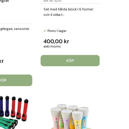
eglar
Art. nr: 52111
Set med hårda block i 6 former
och 4 olika t...
ngfärgad, sensorisk
Finns i lager
400,00
kr
exkl moms
kr
KÖP
KÖP