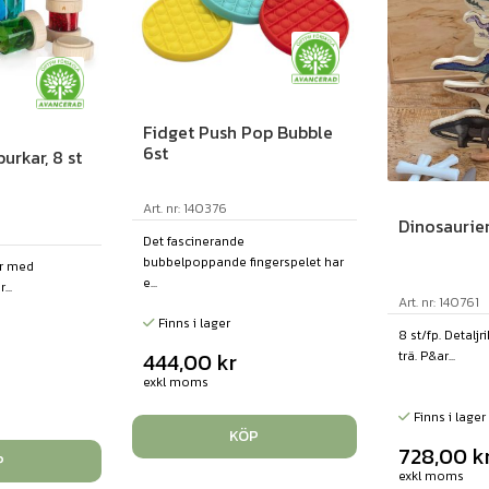
Fidget Push Pop Bubble
6st
urkar, 8 st
Art. nr: 140376
Dinosaurier
Det fascinerande
bubbelpoppande fingerspelet har
er med
e...
...
Art. nr: 140761
Finns i lager
8 st/fp. Detaljr
444,00
kr
trä. P&ar...
exkl moms
Finns i lager
KÖP
728,00
k
P
exkl moms