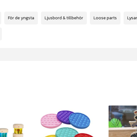
För de yngsta
Ljusbord & tillbehör
Loose parts
Lysa