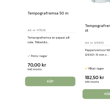
Tempografremsa 50 m
Tempografrem
st
Art. nr: 117838
Tempografremsa av papper på
rulle. Tillbeh&o...
Art. nr: 129430
Pappersremsor till
129301. 15 mm x ...
Finns i lager
70,00
kr
Fåtal i lager
inkl moms
182,50
kr
KÖP
inkl moms
KÖ