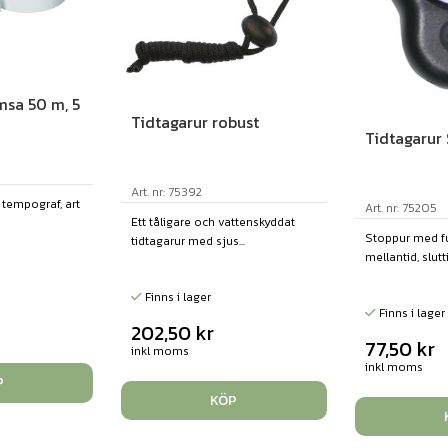
sa 50 m, 5
Tidtagarur robust
Tidtagarur
Art. nr: 75392
 tempograf, art
Art. nr: 75205
Ett tåligare och vattenskyddat
Stoppur med f
tidtagarur med sjus...
mellantid, sluttid
Finns i lager
Finns i lager
202,50
kr
77,50
kr
inkl moms
inkl moms
P
KÖP