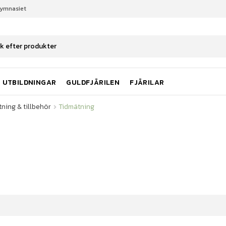
gymnasiet
ning & tillbehör
Tidmätning
UTBILDNINGAR
GULDFJÄRILEN
FJÄRILAR
ning & tillbehör
Tidmätning