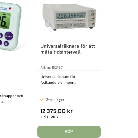
Universalräknare för att
mäta tidsintervall
Art. nr: 152197
Universalräknare för
fysikundervisningen...
0 knappar och
Fåtal i lager
...
12 375,00
kr
inkl moms
KÖP