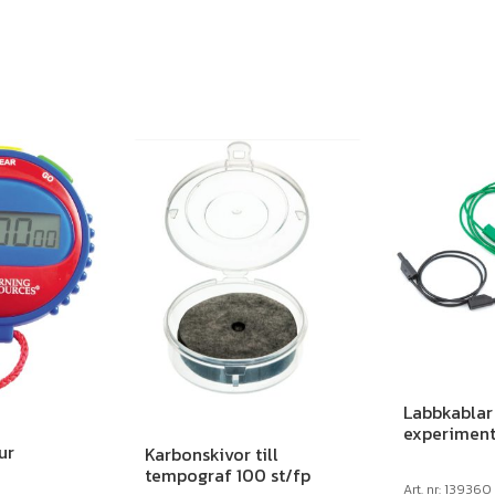
Labbkablar t
experiment 
ur
Karbonskivor till
tempograf 100 st/fp
Art. nr: 139360