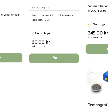
Set med tre l
Art. nr: 129302
mycket flexibel 
 mycket enkelt
Karbonskivor, 45 mm. Levereras i
låda om 100...
Fåtal i lager
345,00
k
Finns i lager
inkl moms
60,00
kr
inkl moms
P
KÖP
Tempograf