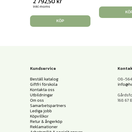
2 792,50
kr
inkl moms
KÖ
KÖP
Kundservice
Kontak
Beställ katalog
08-564 
Giftfri förskola
info@h
Kontakta oss
Utbildningar
Gårdsf
Om oss
168 67
Samarbetspartners
Lediga jobb
Köpvillkor
Retur & ångerköp
Reklamationer