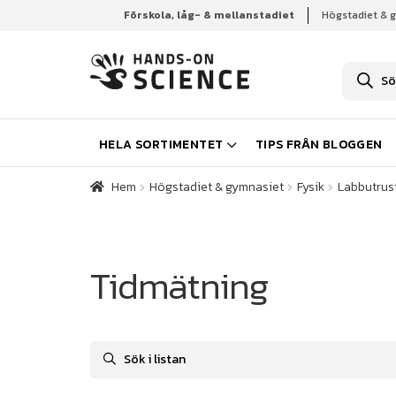
Förskola, låg- & mellanstadiet
Högstadiet & 
Hem
Högstadiet & gymnasiet
Fysik
Labbutrust
P
r
o
d
u
k
HELA SORTIMENTET
TIPS FRÅN BLOGGEN
t
s
ö
Hem
Högstadiet & gymnasiet
Fysik
Labbutrust
k
n
i
n
g
Tidmätning