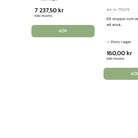
7 237,50
kr
Art. nr: 75509
inkl moms
Ett stoppur som är
att anvä...
KÖP
Finns i lager
160,00
kr
inkl moms
KÖ