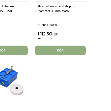
addkabel med
Klassiskt mekaniskt stoppur.
PVC-isol...
Diameter: 45 mm. Mäto...
Finns i lager
r
1 112,50
kr
inkl moms
KÖP
KÖP