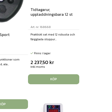
Tidtagarur,
uppladdningsbara 12 st
Art. nr: 168668
 Sport
Praktiskt set med 12 robusta och
färgglada stoppur...
Finns i lager
unktioner som
2 237,50
kr
, ala...
inkl moms
KÖP
KÖP