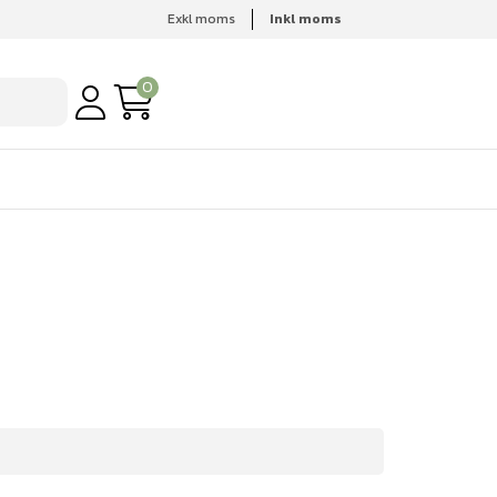
Exkl moms
Inkl moms
0