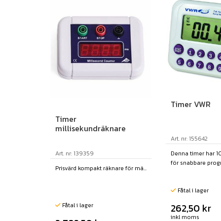
Timer VWR
Timer
millisekundräknare
Art. nr: 155642
Art. nr: 139359
Denna timer har 1
för snabbare progra
Prisvärd kompakt räknare för mä...
Fåtal i lager
Fåtal i lager
262,50
kr
inkl moms