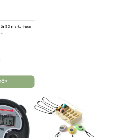
ör 50 markeringar
..
r
KÖP