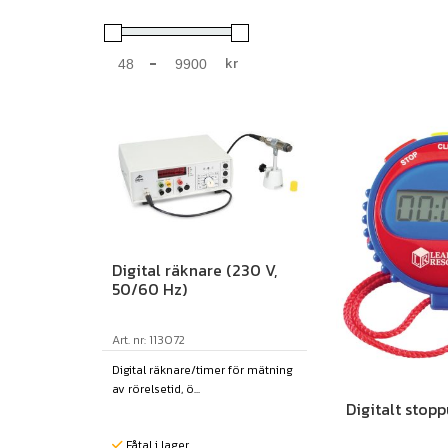
-
kr
Minimum Price
Maximum Price
Digital räknare (230 V,
50/60 Hz)
Art. nr: 113072
Digital räknare/timer för mätning
av rörelsetid, ö...
Digitalt stopp
Fåtal i lager