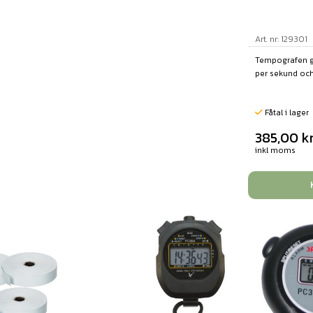
Art. nr: 129301
Tempografen g
per sekund och.
Fåtal i lager
385,00
k
inkl moms