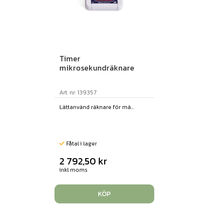
Timer
mikrosekundräknare
Art. nr: 139357
Lättanvänd räknare för mä...
Fåtal i lager
2 792,50
kr
inkl moms
KÖP