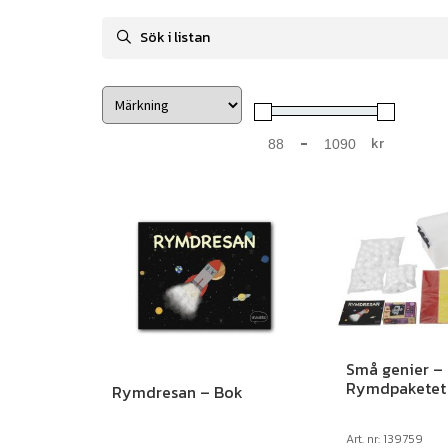
-
kr
Minimum Price
Maximum Price
Små genier –
Rymdpaketet
Rymdresan – Bok
Art. nr: 139759