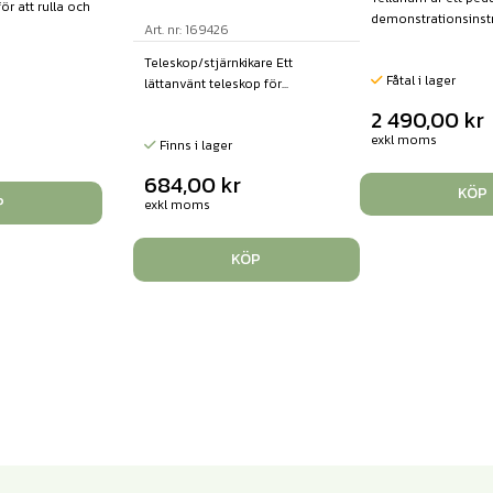
ör att rulla och
demonstrationsinstr
Art. nr: 169426
Teleskop/stjärnkikare Ett
Fåtal i lager
lättanvänt teleskop för...
2 490,00
kr
exkl moms
Finns i lager
684,00
kr
KÖP
P
exkl moms
KÖP