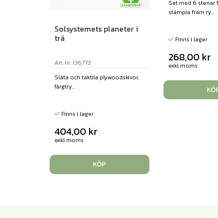
Set med 6 stenar f
stämpla fram ry...
Solsystemets planeter i
trä
Finns i lager
268,00
kr
Art. nr: 136773
exkl moms
Släta och taktila plywoodskivor,
färgtry...
KÖ
Finns i lager
404,00
kr
exkl moms
KÖP