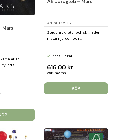
AR Jordglob – Mars
Art. nr: 137926
– Mars
Studera likheter och skillnader
mellan jorden och ...
Finns i lager
iverse är en
ty-affis...
616,00
kr
exkl moms
KÖP
r
KÖP