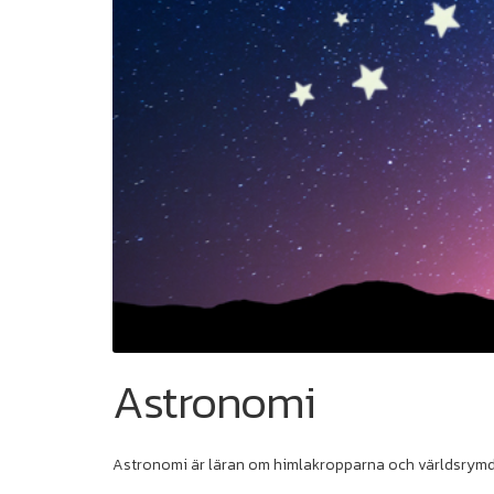
Astronomi
Astronomi är läran om himlakropparna och världsrym