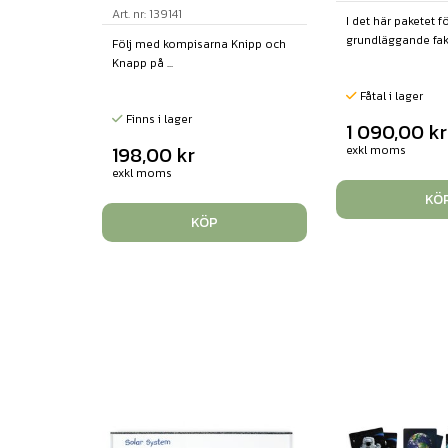
Art. nr: 139141
I det här paketet 
grundläggande fakt
Följ med kompisarna Knipp och
Knapp på ...
Fåtal i lager
Finns i lager
1 090,00
kr
198,00
kr
exkl moms
exkl moms
KÖ
KÖP