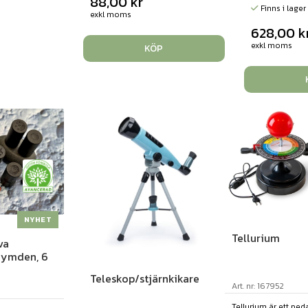
88,00
kr
Finns i lager
exkl moms
628,00
k
exkl moms
KÖP
NYHET
Tellurium
va
Rymden, 6
Teleskop/stjärnkikare
Art. nr: 167952
Tellurium är ett ped