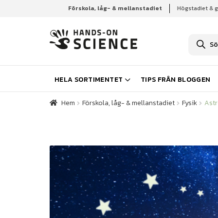
Förskola, låg- & mellanstadiet
Högstadiet & 
Hem
Förskola, låg- & mellanstadiet
Fysik
Ast
P
r
o
d
u
k
HELA SORTIMENTET
TIPS FRÅN BLOGGEN
t
s
ö
Hem
Förskola, låg- & mellanstadiet
Fysik
Ast
k
n
i
n
g