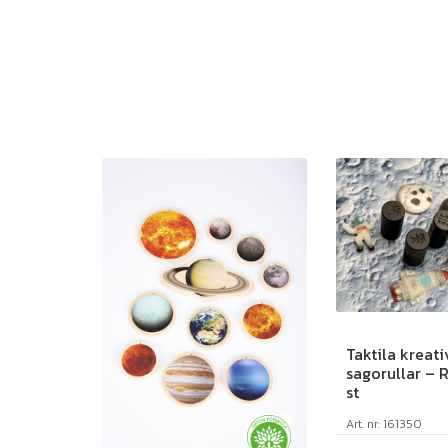
Taktila kreati
sagorullar – 
st
Art. nr: 161350