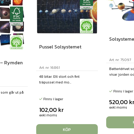
Solsysteme
Pussel Solsystemet
Art. nr: 75097
 – Rymden
Art. nr: 16861
Batteridrivet 
visar jorden och
48 bitar. Ett stort och fint
träpussel med mo...
Finns i lager
 som går ut på
Finns i lager
520,00
k
exkl moms
102,00
kr
exkl moms
KÖP