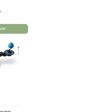
r
KÖP
agogiskt