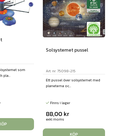
t
Solsystemet pussel
solsystemet som
Art. nr: 75098-215
 pla...
Ett pussel över solsystemet med
planeterna oc...
r
Finns i lager
88,00
kr
exkl moms
KÖP
KÖP