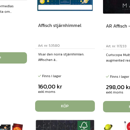
förmedlas
a om...
Affisch stjärnhimmel
AR Affisch 
Art. nr: 53580
Art. nr: 117233
Visar den norra stjärnhimlen.
Curiscope Mult
P
Affischen ä...
augmented reali
Finns i lager
Finns i lager
160,00
kr
298,00
k
exkl moms
exkl moms
KÖP