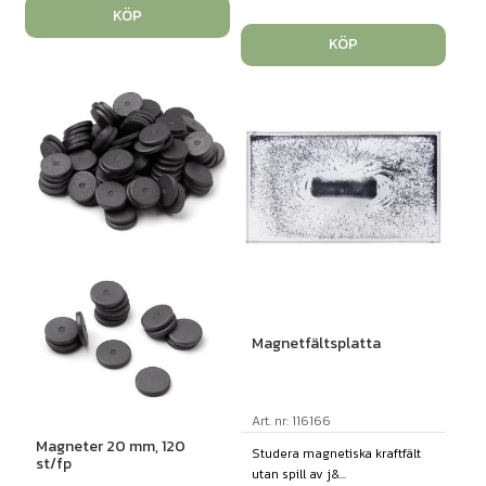
KÖP
KÖP
Magnetfältsplatta
Art. nr: 116166
Magneter 20 mm, 120
Studera magnetiska kraftfält
st/fp
utan spill av j&...