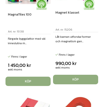
Magnet klasset
MagnaTiles 100
Art. nr: 15206
Art. nr: 15138
Låt barnen utforska former
Färgade byggplattor med väl
och magnetism gen...
inneslutna m...
Finns i lager
Finns i lager
990,00
kr
1 450,00
kr
exkl moms
exkl moms
KÖP
KÖP