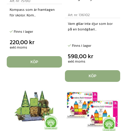
Art. nr: 75190
Kompass som är framtagen
Art. nr: 136102
för skolor. Kom...
Vem gillar inte djur som bor
på en bondg&ari...
Finns i lager
220,00
kr
Finns i lager
exkl moms
598,00
kr
KÖP
exkl moms
KÖP