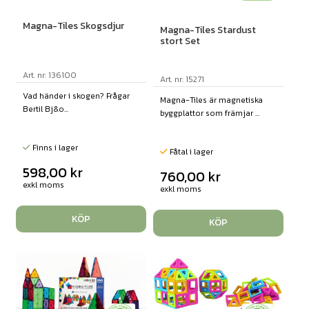
Magna-Tiles Skogsdjur
Magna-Tiles Stardust
stort Set
Art. nr: 136100
Art. nr: 15271
Vad händer i skogen? Frågar
Magna-Tiles är magnetiska
Bertil Bj&o...
byggplattor som främjar ...
Finns i lager
Fåtal i lager
598,00
kr
760,00
kr
exkl moms
exkl moms
KÖP
KÖP