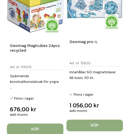
Geomag pro-L
Geomag Magicubes 24pcs
recycled
Art. nr: 15620
Art. nr: 119015
Innehåller 60 magnetstavar,
Spännande
48 kulor, 30 tri...
konstruktionsleksak för yngre
...
Finns i lager
Finns i lager
1 056,00
kr
676,00
kr
exkl moms
exkl moms
KÖP
KÖP