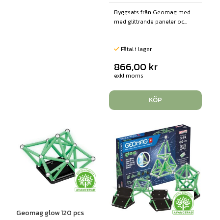
Byggsats från Geomag med
med glittrande paneler oc...
Fåtal i lager
866,00
kr
exkl moms
KÖP
Geomag glow 120 pcs