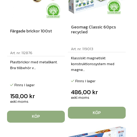
Geomag Classic 60pcs
Färgade brickor 100st
recycled
Art. nr: 119013
Art. nr: 112876
Klassiskt magnetiskt
Plastbrickor med metallkant.
konstruktionssystem med
Bra tillbehör v...
magne...
Finns i lager
Finns i lager
486,00
kr
158,00
kr
exkl moms
exkl moms
KÖP
KÖP