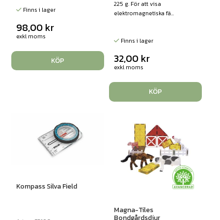
225 g. För att visa
Finns i lager
elektromagnetiska fä...
98,00
kr
exkl moms
Finns i lager
32,00
kr
KÖP
exkl moms
KÖP
Kompass Silva Field
Magna-Tiles
Bondgårdsdjur