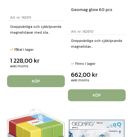
Geomag glow 60 pcs
Art. nr: 142811
Greppvänliga och självlysande
Art. nr: 142810
magnetstavar med sta...
Greppvänliga och självlysande
magnetstav...
Fåtal i lager
1 228,00
kr
Finns i lager
exkl moms
662,00
kr
exkl moms
KÖP
KÖP