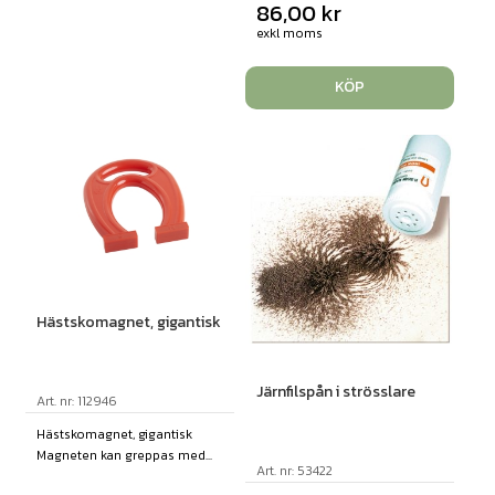
86,00
kr
exkl moms
KÖP
Hästskomagnet, gigantisk
Järnfilspån i strösslare
Art. nr: 112946
Hästskomagnet, gigantisk
Magneten kan greppas med...
Art. nr: 53422