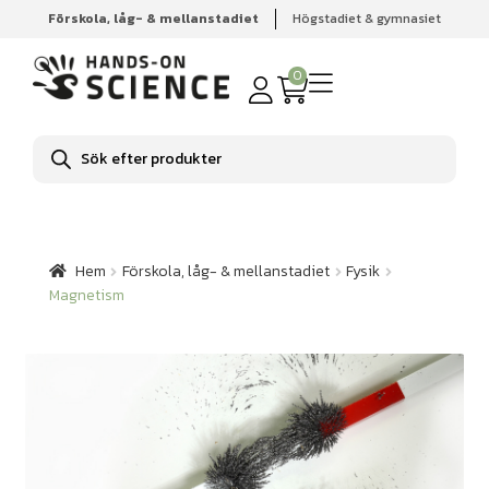
Förskola, låg- & mellanstadiet
Högstadiet & gymnasiet
Hem
Förskola, låg- & mellanstadiet
Fysik
Magnetism
0
Produktsökning
Hem
Förskola, låg- & mellanstadiet
Fysik
Magnetism