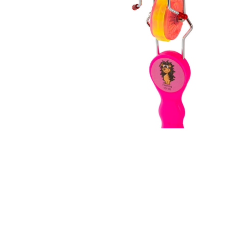
Magnetisk jojo
Art. nr: 168073