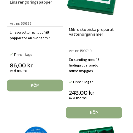
Lins rengöringspapper
Art. nr: 53635
Mikroskopiska preparat
Linsservetter av luddfritt
vattenorganismer
papper för en skonsam r...
Art. nr: 150749
Finns i lager
En samling med 15
86,00
kr
färdigpreparerade
exkl moms
mikroskopglas ...
Finns i lager
KÖP
248,00
kr
exkl moms
KÖP