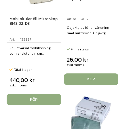
Mobilokular till Mikroskop
Art. nr: 53486
BMS D2, D3
Objektglas för användning
med mikroskop. Objektgl...
Art. nr: 133927
En universal mobillösning
Finns i lager
som ansluter din sm...
26,00
kr
exkl moms
Fåtal i lager
440,00
kr
KÖP
exkl moms
KÖP