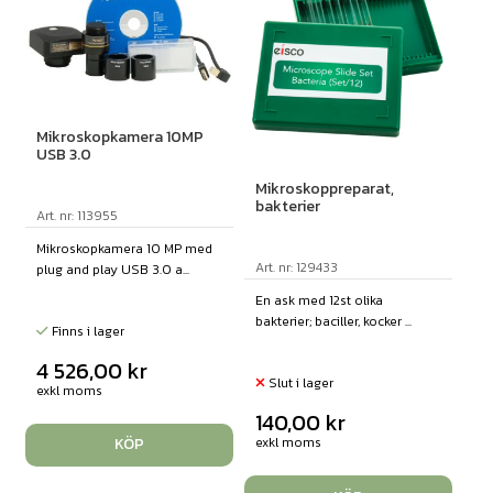
Mikroskopkamera 10MP
USB 3.0
Mikroskoppreparat,
bakterier
Art. nr: 113955
Mikroskopkamera 10 MP med
Art. nr: 129433
plug and play USB 3.0 a...
En ask med 12st olika
bakterier; baciller, kocker ...
Finns i lager
4 526,00
kr
Slut i lager
exkl moms
140,00
kr
exkl moms
KÖP