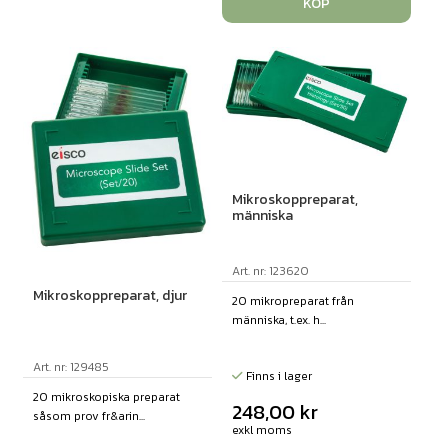
KÖP
Mikroskoppreparat,
människa
Art. nr: 123620
Mikroskoppreparat, djur
20 mikropreparat från
människa, t.ex. h...
Art. nr: 129485
Finns i lager
20 mikroskopiska preparat
248,00
kr
såsom prov fr&arin...
exkl moms