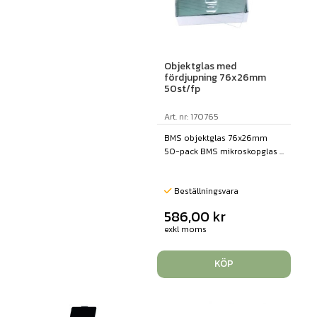
Objektglas med
fördjupning 76x26mm
50st/fp
Art. nr: 170765
BMS objektglas 76x26mm
50-pack BMS mikroskopglas ...
Beställningsvara
586,00
kr
exkl moms
KÖP