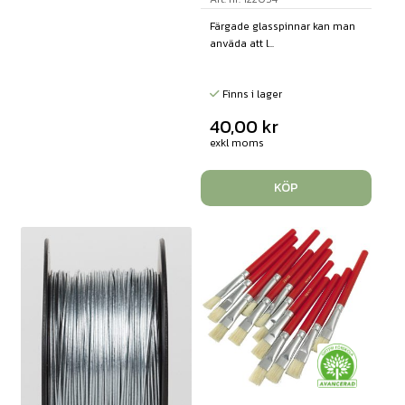
Färgade glasspinnar kan man
anväda att l...
Finns i lager
40,00
kr
exkl moms
KÖP