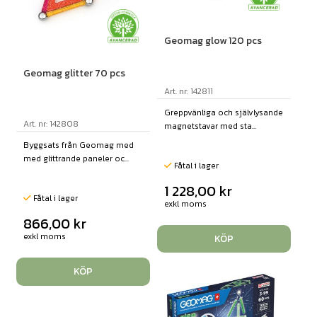
Geomag glow 120 pcs
Geomag glitter 70 pcs
Art. nr: 142811
Greppvänliga och självlysande
Art. nr: 142808
magnetstavar med sta...
Byggsats från Geomag med
med glittrande paneler oc...
Fåtal i lager
1 228,00
kr
Fåtal i lager
exkl moms
866,00
kr
exkl moms
KÖP
KÖP