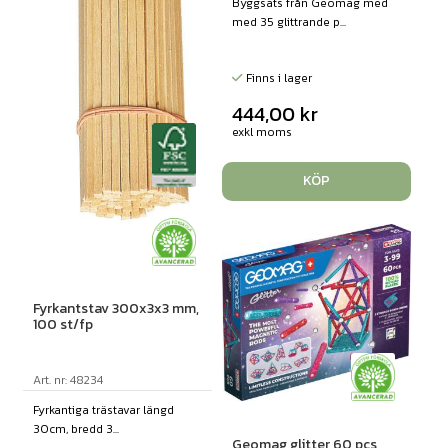
Byggsats från Geomag med
med 35 glittrande p...
Finns i lager
444,00
kr
exkl moms
KÖP
Fyrkantstav 300x3x3 mm,
100 st/fp
Art. nr: 48234
Fyrkantiga trästavar längd
30cm, bredd 3...
Geomag glitter 60 pcs