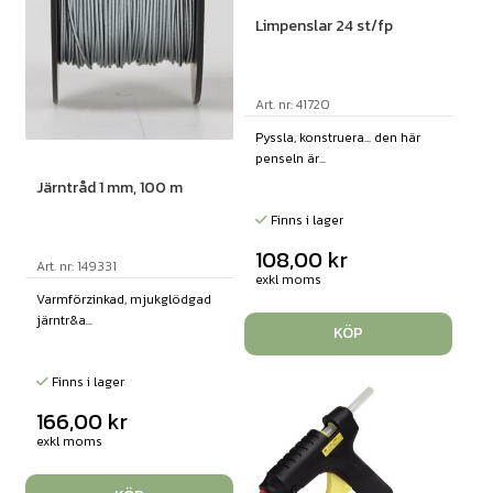
Limpenslar 24 st/fp
Art. nr: 41720
Pyssla, konstruera... den här
penseln är...
Järntråd 1 mm, 100 m
Finns i lager
108,00
kr
Art. nr: 149331
exkl moms
Varmförzinkad, mjukglödgad
järntr&a...
KÖP
Finns i lager
166,00
kr
exkl moms