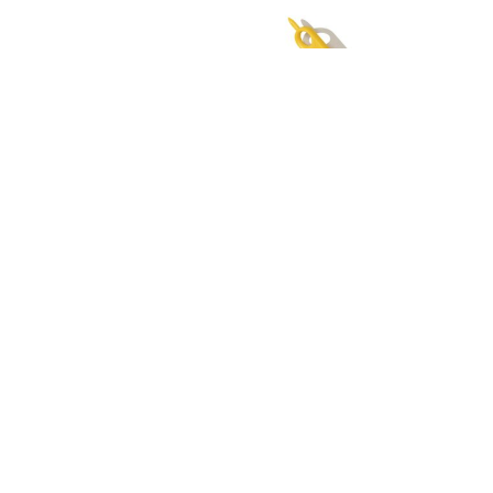
Makedo Screw+
Makedo Scru-driver
Art. nr: 142047
Art. nr: 142044
Extra skruvar till Makedo. Scru+
Skruvmejsel anpassad för
kan sammanfoga fy...
Makedoskruvar 142047...
Finns i lager
Finns i lager
220,00
kr
88,00
kr