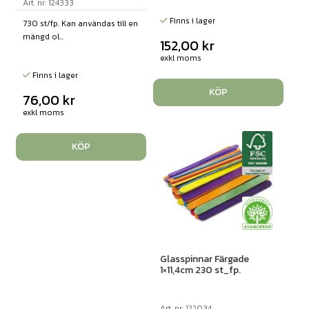
Art. nr: 124333
Finns i lager
730 st/fp. Kan användas till en
mängd ol...
152,00
kr
exkl moms
Finns i lager
KÖP
76,00
kr
exkl moms
KÖP
Glasspinnar Färgade
1×11,4cm 230 st_fp.
Art. nr: 122034