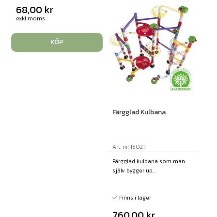
68,00
kr
exkl moms
KÖP
Färgglad Kulbana
Art. nr: 15021
Färgglad kulbana som man
själv bygger up...
Finns i lager
760,00
kr