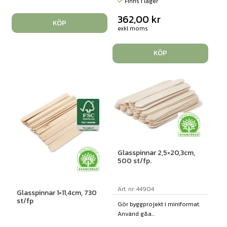
Finns i lager
362,00
kr
KÖP
exkl moms
KÖP
Glasspinnar 2,5×20,3cm,
500 st/fp.
Art. nr: 44904
Glasspinnar 1×11,4cm, 730
st/fp
Gör byggprojekt i miniformat.
Använd g&a...