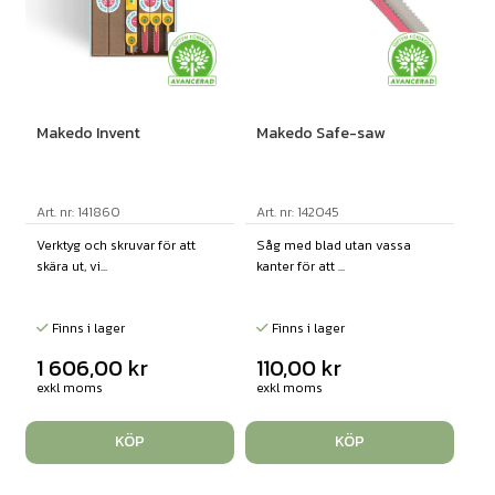
Makedo Invent
Makedo Safe-saw
Art. nr: 141860
Art. nr: 142045
Verktyg och skruvar för att
Såg med blad utan vassa
skära ut, vi...
kanter för att ...
Finns i lager
Finns i lager
1 606,00
kr
110,00
kr
exkl moms
exkl moms
KÖP
KÖP