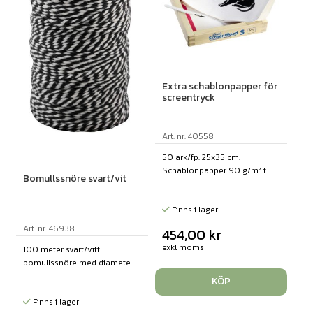
Extra schablonpapper för
screentryck
Art. nr: 40558
50 ark/fp. 25x35 cm.
Schablonpapper 90 g/m² t...
Bomullssnöre svart/vit
Finns i lager
Art. nr: 46938
454,00
kr
exkl moms
100 meter svart/vitt
bomullssnöre med diamete...
KÖP
Finns i lager