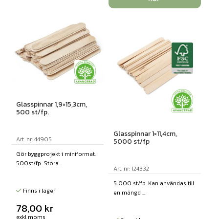
Glasspinnar 1,9×15,3cm,
500 st/fp.
Glasspinnar 1×11,4cm,
Art. nr: 44905
5000 st/fp
Gör byggprojekt i miniformat.
500st/fp. Stora...
Art. nr: 124332
5 000 st/fp. Kan användas till
Finns i lager
en mängd ...
78,00
kr
exkl moms