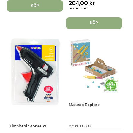
204,00
kr
KÖP
exkl moms
KÖP
Makedo Explore
Limpistol Stor 40W
Art. nr: 142043