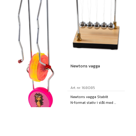
Newtons vagga
Art. nr: 168085
Newtons vagga Stabilt
N‑format stativ i stål med ...
Finns i lager
142,00
kr