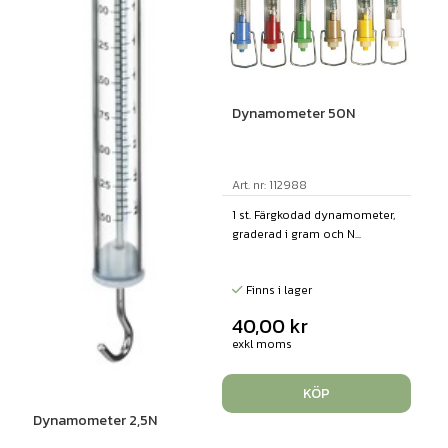
Dynamometer 50N
Art. nr: 112988
1 st. Färgkodad dynamometer,
graderad i gram och N...
Finns i lager
40,00
kr
exkl moms
KÖP
Dynamometer 2,5N