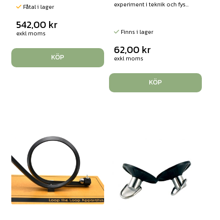
experiment i teknik och fys...
Fåtal i lager
542,00
kr
Finns i lager
exkl moms
62,00
kr
KÖP
exkl moms
KÖP