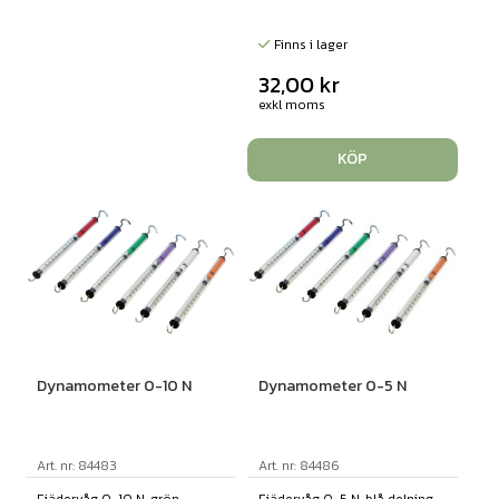
Finns i lager
32,00
kr
exkl moms
KÖP
Dynamometer 0-10 N
Dynamometer 0-5 N
Art. nr: 84483
Art. nr: 84486
Fjädervåg 0-10 N, grön
Fjädervåg 0-5 N, blå delning