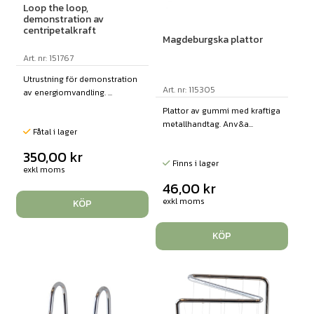
Loop the loop,
demonstration av
centripetalkraft
Magdeburgska plattor
Art. nr: 151767
Utrustning för demonstration
Art. nr: 115305
av energiomvandling. ...
Plattor av gummi med kraftiga
metallhandtag. Anv&a...
Fåtal i lager
350,00
kr
Finns i lager
exkl moms
46,00
kr
exkl moms
KÖP
KÖP