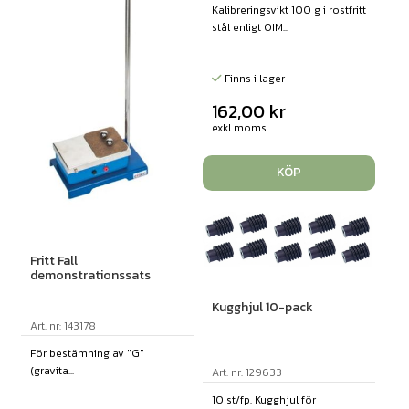
Kalibreringsvikt 100 g i rostfritt
stål enligt OIM...
Finns i lager
162,00
kr
exkl moms
KÖP
Fritt Fall
demonstrationssats
Kugghjul 10-pack
Art. nr: 143178
För bestämning av "G"
(gravita...
Art. nr: 129633
10 st/fp. Kugghjul för