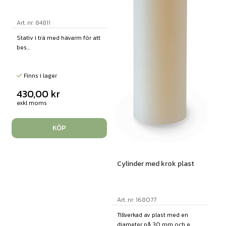
Art. nr: 84811
Stativ i trä med hävarm för att
bes...
Finns i lager
430,00
kr
exkl moms
KÖP
Cylinder med krok plast
Art. nr: 168077
Tillverkad av plast med en
diameter på 30 mm och e...