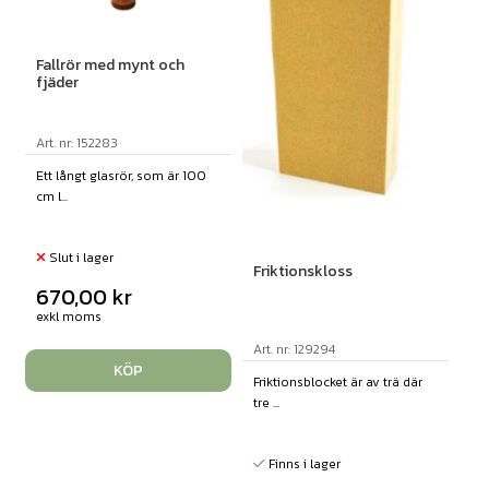
Fallrör med mynt och
fjäder
Art. nr: 152283
Ett långt glasrör, som är 100
cm l...
Slut i lager
Friktionskloss
670,00
kr
exkl moms
Art. nr: 129294
KÖP
Friktionsblocket är av trä där
tre ...
Finns i lager