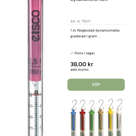
Art. nr: 75217
1 st. Färgkodad dynamometer,
graderad i gram ...
Finns i lager
38,00
kr
exkl moms
KÖP