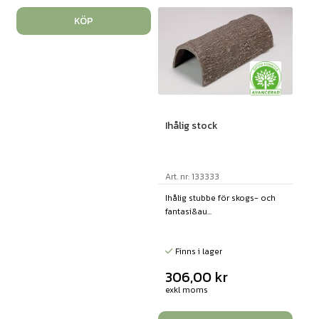
KÖP
Ihålig stock
Art. nr: 133333
Ihålig stubbe för skogs- och
fantasi&au...
Finns i lager
306,00
kr
exkl moms