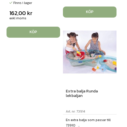
Finns i lager
162,00
kr
KÖP
exkl moms
KÖP
Extra balja Runda
lekbaljan
Art. nr: 73914
En extra balja som passar till
73910 ...