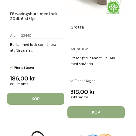
Förvaringsburk med lock
20dl. 6 st/fp
Grotta
Art. nr: 23440
Burkar med lock som är bra
Art. nr: 11149
att förvara a...
Ett roligt tillbehör till all lek
med sm&arin...
Finns i lager
186,00
kr
Finns i lager
exkl moms
318,00
kr
exkl moms
KÖP
KÖP