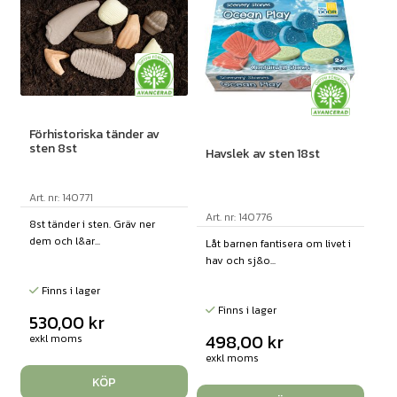
Förhistoriska tänder av
sten 8st
Havslek av sten 18st
Art. nr: 140771
Art. nr: 140776
8st tänder i sten. Gräv ner
dem och l&ar...
Låt barnen fantisera om livet i
hav och sj&o...
Finns i lager
Finns i lager
530,00
kr
498,00
kr
exkl moms
exkl moms
KÖP