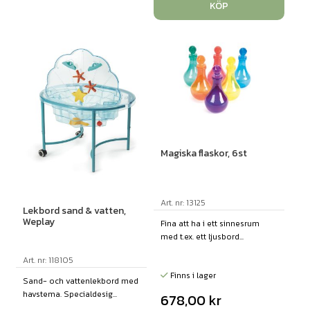
KÖP
Magiska flaskor, 6st
Art. nr: 13125
Lekbord sand & vatten,
Weplay
Fina att ha i ett sinnesrum
med t.ex. ett ljusbord...
Art. nr: 118105
Finns i lager
Sand- och vattenlekbord med
havstema. Specialdesig...
678,00
kr