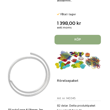
avskärmni...
Fåtal i lager
1 398,00
kr
exkl moms
KÖP
Rörelsepaket
Art. nr: 140345
82 delar. Detta produktpaket
Plastslang 6/9mm, 1m