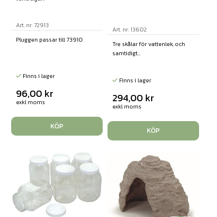
Art. nr: 72913
Art. nr: 13602
Pluggen passar till 73910
Tre skålar för vattenlek, och
samtidigt...
Finns i lager
Finns i lager
96,00
kr
294,00
kr
exkl moms
exkl moms
KÖP
KÖP