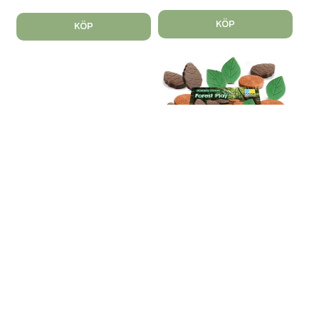
KÖP
KÖP
Skogslek av sten 18st
Art. nr: 140774
Hitta på sagor om naturen
med löven, ko...