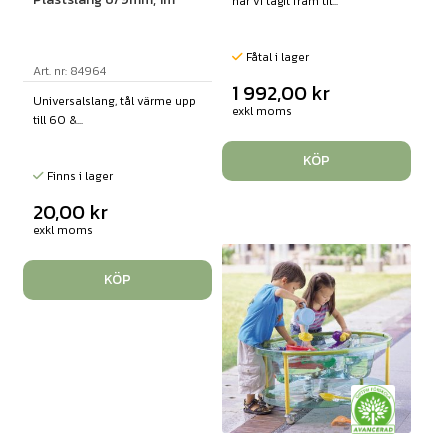
har vi tagit fram til...
Fåtal i lager
Art. nr: 84964
1 992,00
kr
Universalslang, tål värme upp
exkl moms
till 60 &...
KÖP
Finns i lager
20,00
kr
exkl moms
KÖP