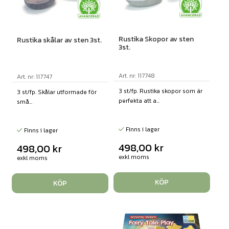
Rustika Skopor av sten
Rustika skålar av sten 3st.
3st.
Art. nr: 117748
Art. nr: 117747
3 st/fp. Rustika skopor som är
3 st/fp. Skålar utformade för
perfekta att a...
små...
Finns i lager
Finns i lager
498,00
kr
498,00
kr
exkl moms
exkl moms
KÖP
KÖP