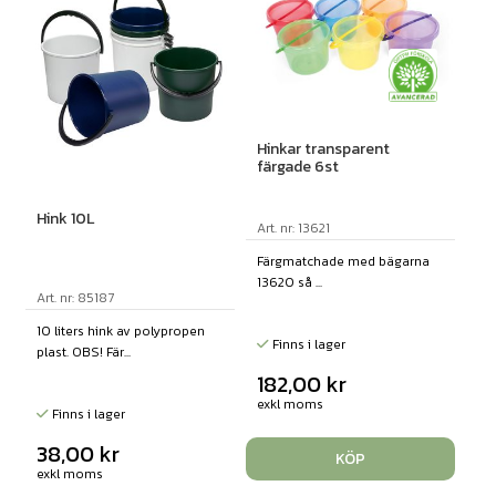
Hinkar transparent
färgade 6st
Hink 10L
Art. nr: 13621
Färgmatchade med bägarna
13620 så ...
Art. nr: 85187
10 liters hink av polypropen
Finns i lager
plast. OBS! Fär...
182,00
kr
exkl moms
Finns i lager
38,00
kr
KÖP
exkl moms