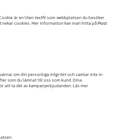
Cookie är en liten textfil som webbplatsen du besöker
iskt nekar cookies. Mer information kan man hitta på
Post
ärnar om din personliga intgritet och samlar inte in
ter som du lämnat till oss som kund. Dina
för att ta del av kampanjerbjudanden. Läs mer
.
latsen.