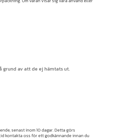
förpackning. Om varan visar sig vara använd eller
 grund av att de ej hämtats ut.
ående, senast inom 10 dagar. Detta görs
ltid kontakta oss för ett godkännande innan du