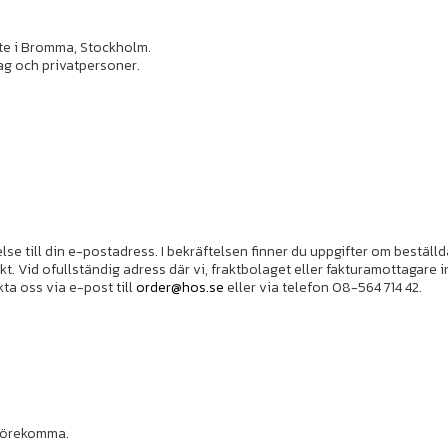
te i Bromma, Stockholm.
etag och privatpersoner.
lse till din e-postadress. I bekräftelsen finner du uppgifter om beställ
t. Vid ofullständig adress där vi, fraktbolaget eller fakturamottagare in
ta oss via e-post till
order@hos.se
eller via telefon 08-564 714 42.
n förekomma.