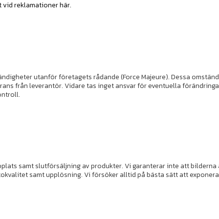
 vid reklamationer här.
omständigheter utanför företagets rådande (Force Majeure). Dessa omständ
erans från leverantör. Vidare tas inget ansvar för eventuella förändri
ntroll.
bplats samt slutförsäljning av produkter. Vi garanterar inte att bildern
kvalitet samt upplösning. Vi försöker alltid på bästa sätt att exponer