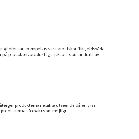
ingheter kan exempelvis vara arbetskonflikt, eldsvåda,
ngar på produkter/produktegenskaper som ändrats av
a återger produkternas exakta utseende då en viss
a produkterna så exakt som möjligt.