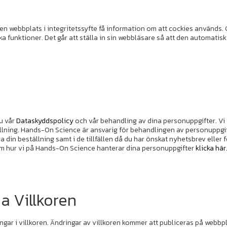
en webbplats i integritetssyfte få information om att cockies används. 
 olika funktioner. Det går att ställa in sin webbläsare så att den automat
u vår
Dataskyddspolicy
och vår behandling av dina personuppgifter. Vi v
ällning. Hands-On Science är ansvarig för behandlingen av personuppgif
 din beställning samt i de tillfällen då du har önskat nyhetsbrev eller 
om hur vi på Hands-On Science hanterar dina personuppgifter
klicka här
a Villkoren
ingar i villkoren. Ändringar av villkoren kommer att publiceras på webbp