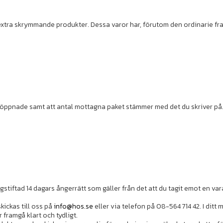
tra skrymmande produkter. Dessa varor har, förutom den ordinarie frakt
 oöppnade samt att antal mottagna paket stämmer med det du skriver på.
tiftad 14 dagars ångerrätt som gäller från det att du tagit emot en var
ickas till oss på
info@hos.se
eller via telefon på 08-564 714 42. I dit
framgå klart och tydligt.