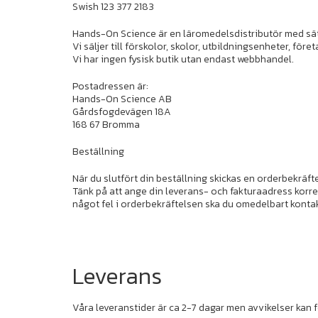
Swish 123 377 2183
Hands-On Science är en läromedelsdistributör med sä
Vi säljer till förskolor, skolor, utbildningsenheter, för
Vi har ingen fysisk butik utan endast webbhandel.
Postadressen är:
Hands-On Science AB
Gårdsfogdevägen 18A
168 67 Bromma
Beställning
När du slutfört din beställning skickas en orderbekräfte
Tänk på att ange din leverans- och fakturaadress korrek
något fel i orderbekräftelsen ska du omedelbart kontak
Leverans
Våra leveranstider är ca 2-7 dagar men avvikelser ka