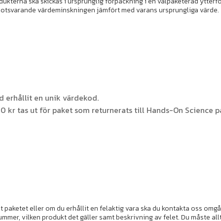
odukterna ska skickas i ursprunglig förpackning i en välpaketerad ytter
 motsvarande värdeminskningen jämfört med varans ursprungliga värde.
 erhållit en unik värdekod.
0 kr tas ut för paket som returnerats till Hands-On Science på
paketet eller om du erhållit en felaktig vara ska du kontakta oss omg
mmer, vilken produkt det gäller samt beskrivning av felet. Du måste al