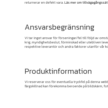
returnerar en defekt vara.
Läs mer om tillvägagångssätt
Ansvarsbegränsning
Vi tar inget ansvar för förseningar/fel till följd av 
krig, myndighetsbeslut, förminskad eller utebliven lev
respektive leverantör och andra faktorer utanför vår ko
Produktinformation
Vi reserverar oss för eventuella tryckfel på denna web
färgskillnad kan förekomma beroende på bildskärm, foto