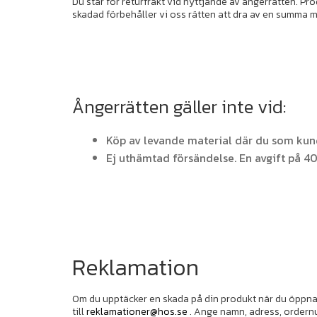
Du står för returfrakt vid nyttjande av ångerrätten. Pr
skadad förbehåller vi oss rätten att dra av en summa
Ångerrätten gäller inte vid:
Köp av levande material där du som kund
Ej uthämtad försändelse. En avgift på 40
Reklamation
Om du upptäcker en skada på din produkt när du öppnat 
till
reklamationer@hos.se
. Ange namn, adress, ordernu