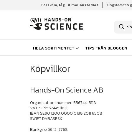
Förskola, låg- & mellanstadiet
Högstadiet & 
Hem
Köpvillkor
P
r
o
d
u
k
HELA SORTIMENTET
TIPS FRÅN BLOGGEN
t
s
ö
k
Köpvillkor
n
i
n
g
Hands-On Science AB
Organisationsnummer: 556744-5118
VAT: SE556744511801
IBAN SE90 1200 0000 0138 2011 6508
SWIFT DABASESX
Bankgiro 5642-7768