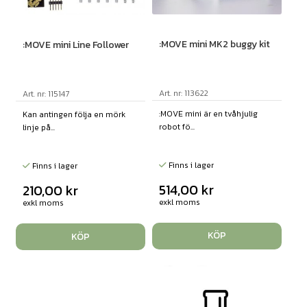
:MOVE mini MK2 buggy kit
:MOVE mini Line Follower
Art. nr: 113622
Art. nr: 115147
:MOVE mini är en tvåhjulig
Kan antingen följa en mörk
robot fö...
linje på...
Finns i lager
Finns i lager
514,00
kr
210,00
kr
exkl moms
exkl moms
KÖP
KÖP