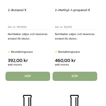
2-Butanol 1l
2-Methyl-1-propanol 1l
Art. nr: 155904
Art. nr: 152472
Kemikalier säljes och levereras
Kemikalier säljes och levereras
endast till skolor...
endast till skolor...
Beställningsvara
Beställningsvara
392,00
kr
460,00
kr
exkl moms
exkl moms
KÖP
KÖP