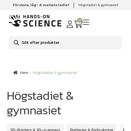
Förskola, låg- & mellanstadiet
Högstadiet & gymnasiet
Hem
Högstadiet & gymnasiet
0
Produktsökning
Hem
Högstadiet & gymnasiet
Högstadiet &
gymnasiet
3D-Printers & 3D-scanners
Batterier & förbrukning
Biol