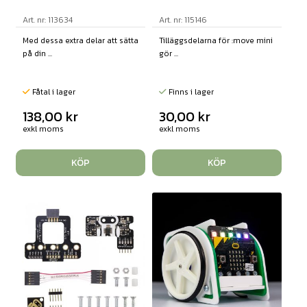
Art. nr: 113634
Art. nr: 115146
Med dessa extra delar att sätta
Tilläggsdelarna för :move mini
på din ...
gör ...
Fåtal i lager
Finns i lager
138,00
kr
30,00
kr
exkl moms
exkl moms
KÖP
KÖP