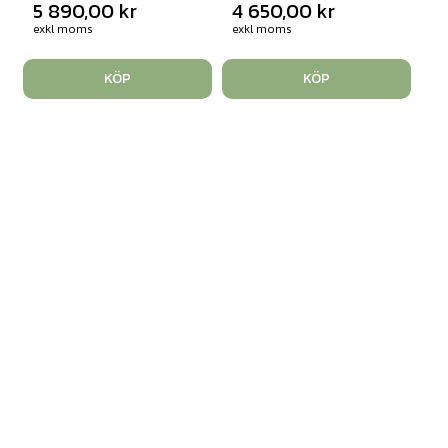
5 890,00
kr
4 650,00
kr
exkl moms
exkl moms
KÖP
KÖP
3D Scanner SOL
3D printer Flashforge
Art. nr: 133170
Creator 4
SOL 3D-skanner ger en
prisvärd, lättanv&...
Art. nr: 138968