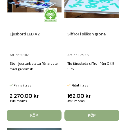
Ljusbord LED A2
Siffror i silikon gröna
Art. nr: 58112
Art. nr: 112956
Stor ljusstark platta för arbete
Tio färgglada siffror från 0 till
med genomski...
9 av ...
Finns i lager
Fåtal i lager
2 270,00
kr
162,00
kr
exkl moms
exkl moms
KÖP
KÖP