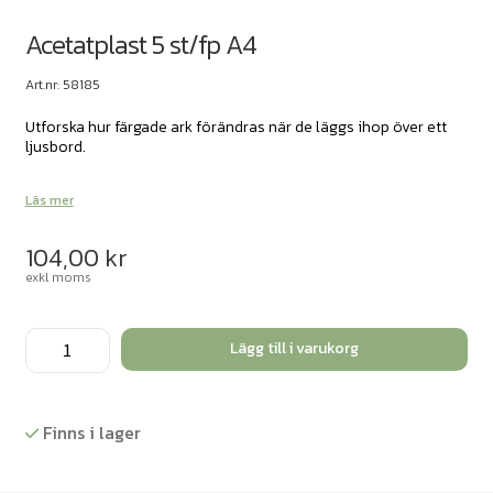
Acetatplast 5 st/fp A4
Art.nr: 58185
Utforska hur färgade ark förändras när de läggs ihop över ett
ljusbord.
Läs mer
104,00
kr
exkl moms
Acetatplast
Lägg till i varukorg
5
st/fp
A4
Finns i lager
mängd