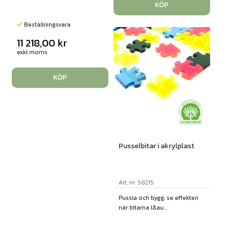
KÖP
Beställningsvara
11 218,00
kr
exkl moms
KÖP
Pusselbitar i akrylplast
Art. nr: 58215
Pussla och bygg, se effekten
när bitarna l&au...