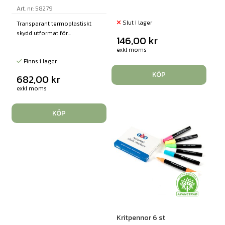
Art. nr: 58279
Slut i lager
Transparant termoplastiskt
skydd utformat för...
146,00
kr
exkl moms
Finns i lager
KÖP
682,00
kr
exkl moms
KÖP
Kritpennor 6 st