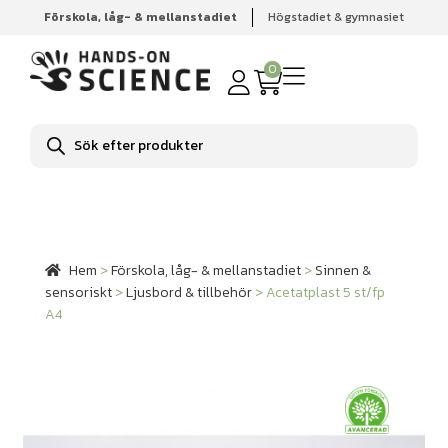
Förskola, låg- & mellanstadiet
Högstadiet & gymnasiet
Hem
Förskola, låg- & mellanstadiet
Sinnen & sensoriskt
Ljusbord & tillbehör
Acetatplast 5 st/fp A4
0
Produktsökning
Hem
>
Förskola, låg- & mellanstadiet
>
Sinnen &
sensoriskt
>
Ljusbord & tillbehör
>
Acetatplast 5 st/fp
A4