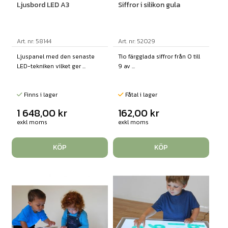
Ljusbord LED A3
Siffror i silikon gula
Art. nr: 58144
Art. nr: 52029
Ljuspanel med den senaste
Tio färgglada siffror från 0 till
LED-tekniken vilket ger ...
9 av ...
Finns i lager
Fåtal i lager
1 648,00
kr
162,00
kr
exkl moms
exkl moms
KÖP
KÖP