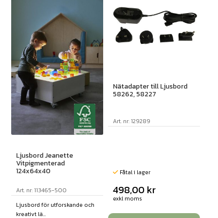
Nätadapter till Ljusbord
58262, 58227
Art. nr: 129289
Ljusbord Jeanette
Vitpigmenterad
124x64x40
Fåtal i lager
498,00
kr
Art. nr: 113465-500
exkl moms
Ljusbord för utforskande och
kreativt lä...