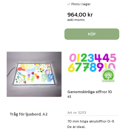
Finns i lager
964,00
kr
exkl moms
KÖP
Genomskinliga siffror 10
st
Art. nr: 52113
Tråg för ljusbord, A2
70 mm höga akrylsiffror 0-9.
De är ideal...