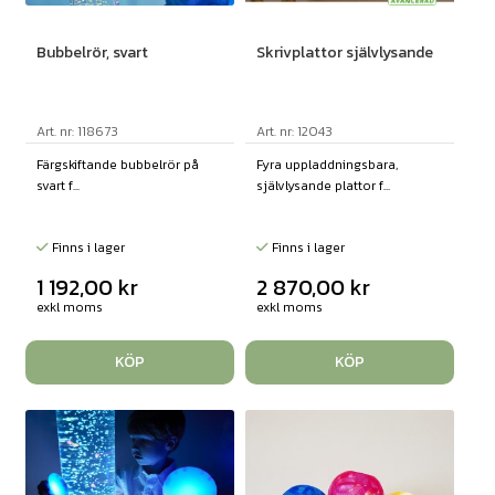
Bubbelrör, svart
Skrivplattor självlysande
Art. nr: 118673
Art. nr: 12043
Färgskiftande bubbelrör på
Fyra uppladdningsbara,
svart f...
självlysande plattor f...
Finns i lager
Finns i lager
1 192,00
kr
2 870,00
kr
exkl moms
exkl moms
KÖP
KÖP