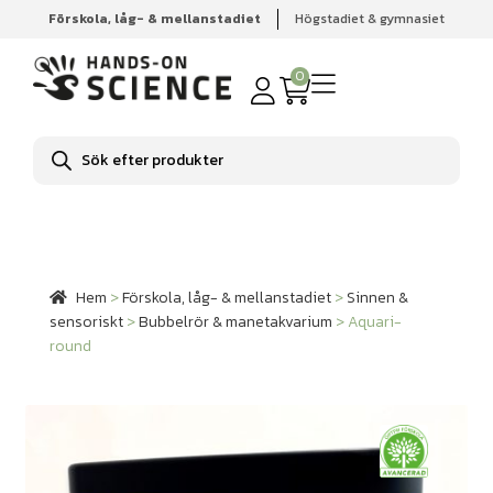
Förskola, låg- & mellanstadiet
Högstadiet & gymnasiet
Hem
Förskola, låg- & mellanstadiet
Sinnen & sensoriskt
Bubbelrör & manetakvarium
Aquari-round
0
Produktsökning
Hem
>
Förskola, låg- & mellanstadiet
>
Sinnen &
sensoriskt
>
Bubbelrör & manetakvarium
>
Aquari-
round