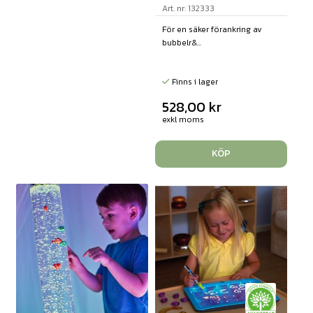
Art. nr: 132333
För en säker förankring av
bubbelr&...
Finns i lager
528,00
kr
exkl moms
KÖP