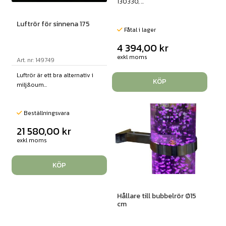
130330, ...
Luftrör för sinnena 175
Fåtal i lager
4 394,00
kr
exkl moms
Art. nr: 149749
Luftrör är ett bra alternativ i
KÖP
milj&oum...
Beställningsvara
21 580,00
kr
exkl moms
KÖP
Hållare till bubbelrör Ø15
cm