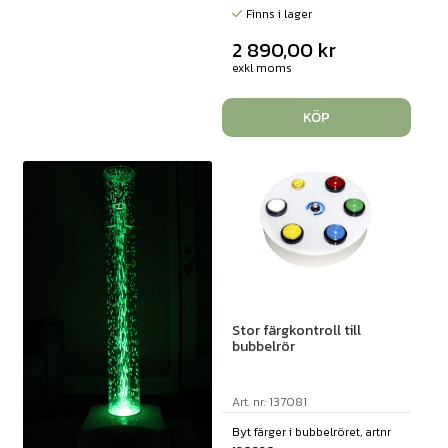
Finns i lager
2 890,00
kr
exkl moms
KÖP
Stor färgkontroll till
bubbelrör
Art. nr: 137081
Byt färger i bubbelröret, artnr