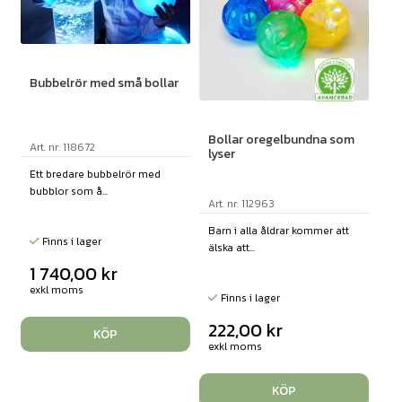
Bubbelrör med små bollar
Bollar oregelbundna som
Art. nr: 118672
lyser
Ett bredare bubbelrör med
bubblor som å...
Art. nr: 112963
Barn i alla åldrar kommer att
Finns i lager
älska att...
1 740,00
kr
exkl moms
Finns i lager
222,00
kr
KÖP
exkl moms
KÖP