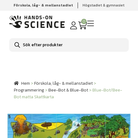
Förskola, låg- & mellanstadiet
Högstadiet & gymnasiet
Hem
Förskola, låg- & mellanstadiet
Programmering
Bee-Bot & Blue-Bot
Blue-Bot/Bee-Bot matta Skattkarta
0
Produktsökning
Hem
>
Förskola, låg- & mellanstadiet
>
Programmering
>
Bee-Bot & Blue-Bot
>
Blue-Bot/Bee-
Bot matta Skattkarta