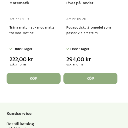
Matematik
Livet på landet
Art. nr: 115119
Art. nr: 115126
Träna matematik med matta
Pedagogiskt läromedel som
för Bee-Bot oc...
passar vid arbete m...
Finns i lager
Finns i lager
222,00
kr
294,00
kr
exkl moms
exkl moms
KÖP
KÖP
Kundservice
Beställ katalog