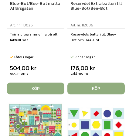
Blue-Bot/Bee-Bot matta
Reservdel Extra batteri till
Affärsgatan
Blue-Bot/Bee-Bot
Art. nr: 113026
Art. nr: 112036
Träna programmering på ett
Reservdels batteri till Blue-
lekfullt s&a...
Bot och Bee-Bot.
Fåtal i lager
Finns i lager
504,00
kr
176,00
kr
exkl moms
exkl moms
KÖP
KÖP