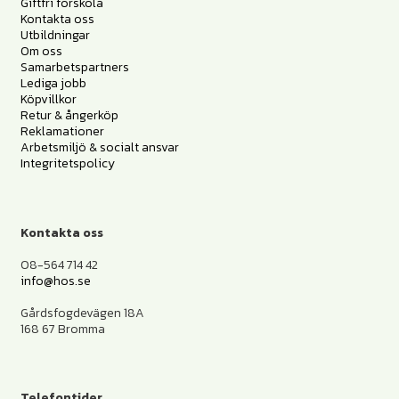
Giftfri förskola
Kontakta oss
Utbildningar
Om oss
Samarbetspartners
Lediga jobb
Köpvillkor
Retur & ångerköp
Reklamationer
Arbetsmiljö & socialt ansvar
Integritetspolicy
Kontakta oss
08-564 714 42
info@hos.se
Gårdsfogdevägen 18A
168 67 Bromma
Telefontider