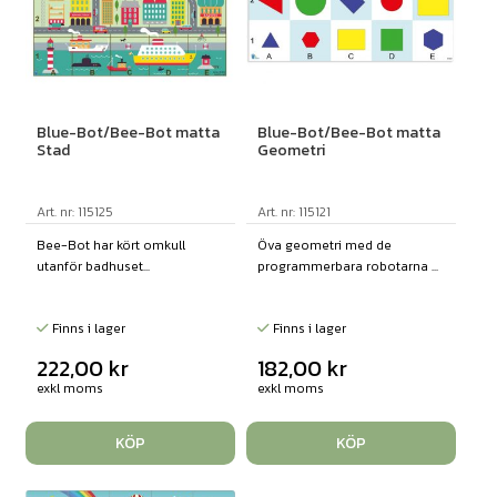
Blue-Bot/Bee-Bot matta
Blue-Bot/Bee-Bot matta
Stad
Geometri
Art. nr: 115125
Art. nr: 115121
Bee-Bot har kört omkull
Öva geometri med de
utanför badhuset...
programmerbara robotarna ...
Finns i lager
Finns i lager
222,00
kr
182,00
kr
exkl moms
exkl moms
KÖP
KÖP