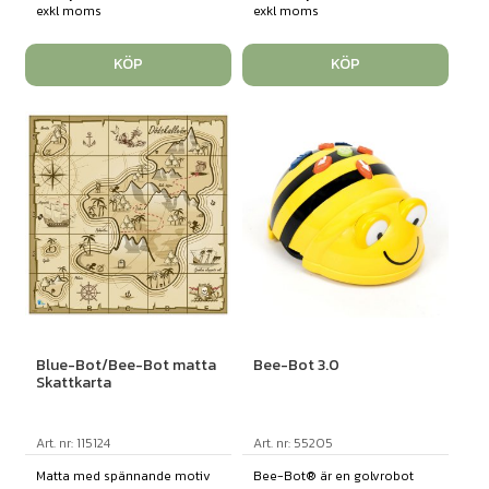
exkl moms
exkl moms
KÖP
KÖP
Blue-Bot/Bee-Bot matta
Bee-Bot 3.0
Skattkarta
Art. nr: 115124
Art. nr: 55205
Matta med spännande motiv
Bee-Bot® är en golvrobot