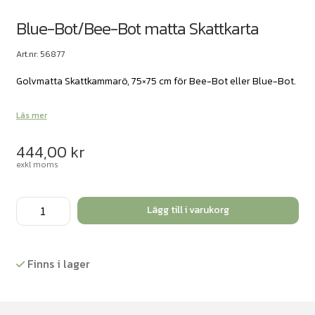
Blue-Bot/Bee-Bot matta Skattkarta
Art.nr: 56877
Golvmatta Skattkammarö, 75×75 cm för Bee-Bot eller Blue-Bot.
Läs mer
444,00
kr
exkl moms
Blue-
Lägg till i varukorg
Bot/Bee-
Bot
matta
Finns i lager
Skattkarta
mängd