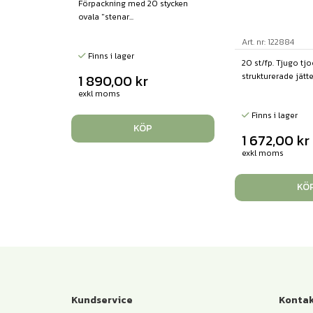
Förpackning med 20 stycken
ovala "stenar...
Art. nr: 122884
Finns i lager
20 st/fp. Tjugo tjo
strukturerade jätte
1 890,00
kr
exkl moms
Finns i lager
KÖP
1 672,00
kr
exkl moms
KÖ
Kundservice
Kontak