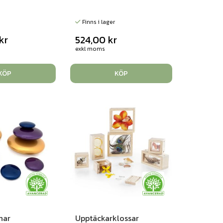
Finns i lager
kr
524,00
kr
exkl moms
KÖP
KÖP
nar
Upptäckarklossar