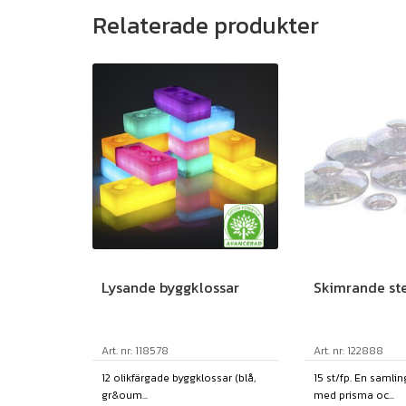
Relaterade produkter
Lysande byggklossar
Skimrande st
Art. nr: 118578
Art. nr: 122888
12 olikfärgade byggklossar (blå,
15 st/fp. En samli
gr&oum...
med prisma oc...