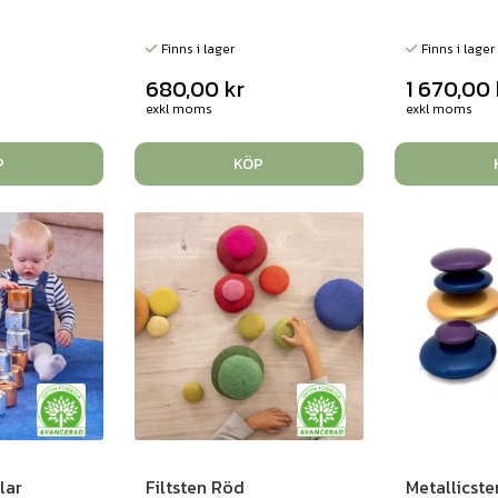
Finns i lager
Finns i lager
680,00
kr
1 670,00
exkl moms
exkl moms
P
KÖP
lar
Filtsten Röd
Metallicste