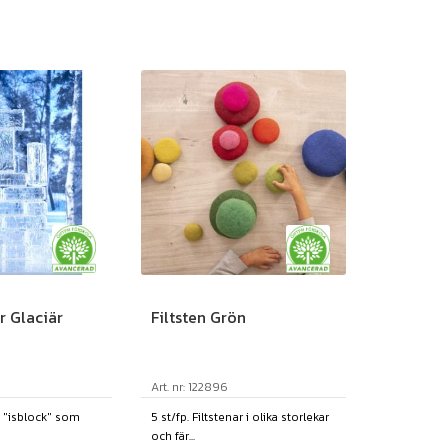
r Glaciär
Filtsten Grön
Art. nr: 122896
 "isblock" som
5 st/fp. Filtstenar i olika storlekar
och fär...