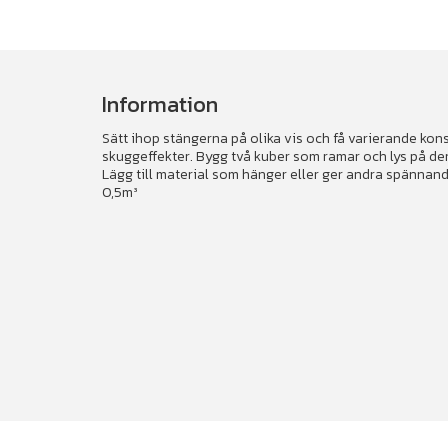
Information
Sätt ihop stängerna på olika vis och få varierande kon
skuggeffekter. Bygg två kuber som ramar och lys på de
Lägg till material som hänger eller ger andra spännan
0,5m³