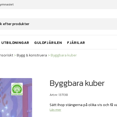
gymnasiet
nsoriskt
Bygg & konstruera
Byggbara kuber
UTBILDNINGAR
GULDFJÄRILEN
FJÄRILAR
nsoriskt
>
Bygg & konstruera
>
Byggbara kuber
Byggbara kuber
Art.nr: 137138
Sätt ihop stängerna på olika vis och få v
Läs mer