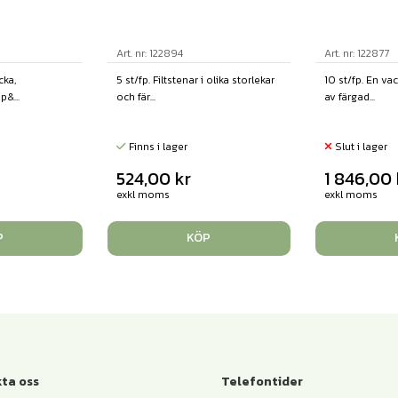
Art. nr: 122894
Art. nr: 122877
cka,
5 st/fp. Filtstenar i olika storlekar
10 st/fp. En va
p&...
och fär...
av färgad...
Finns i lager
Slut i lager
524,00
kr
1 846,00
exkl moms
exkl moms
P
KÖP
ta oss
Telefontider