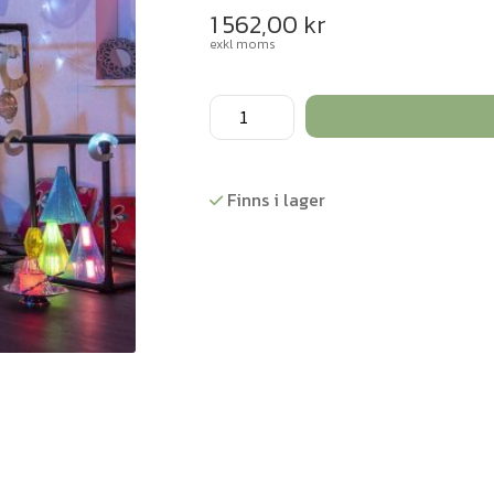
1 562,00
kr
exkl moms
Byggbara
kuber
mängd
Finns i lager