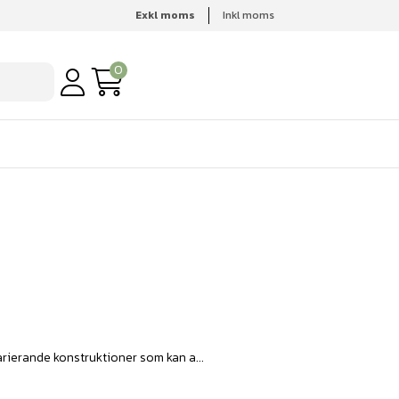
Exkl moms
Inkl moms
0
arierande konstruktioner som kan a...