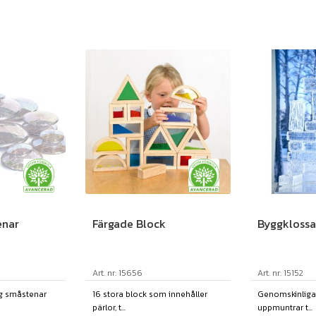
enar
Färgade Block
Byggklossa
Art. nr: 15656
Art. nr: 15152
ng småstenar
16 stora block som innehåller
Genomskinliga
pärlor, t...
uppmuntrar t...