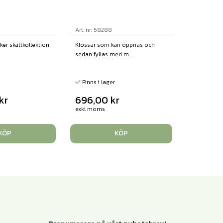
Art. nr: 58288
cker skattkollektion
Klossar som kan öppnas och
sedan fyllas med m...
Finns i lager
kr
696,00
kr
exkl moms
KÖP
KÖP