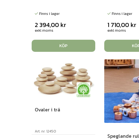
Finns i lager
Finns i lager
2 394,00
kr
1 710,00
kr
exkl moms
exkl moms
KÖP
KÖ
Ovaler i trä
Art. nr: 12450
Speglande rul