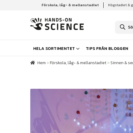
Förskola, låg- & mellanstadiet
Högstadiet & 
Hem
Förskola, låg- & mellanstadiet
Sinnen & se
P
r
o
d
u
k
HELA SORTIMENTET
TIPS FRÅN BLOGGEN
t
s
ö
Hem
>
Förskola, låg- & mellanstadiet
>
Sinnen & se
k
n
i
n
g