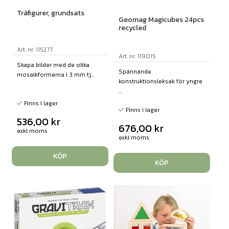
Träfigurer, grundsats
Geomag Magicubes 24pcs
recycled
Art. nr: 115277
Art. nr: 119015
Skapa bilder med de olika
Spännande
mosaikformerna i 3 mm tj...
konstruktionsleksak för yngre
...
Finns i lager
Finns i lager
536,00
kr
676,00
kr
exkl moms
exkl moms
KÖP
KÖP