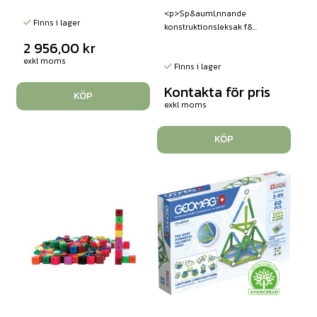
<p>Sp&auml;nnande
Finns i lager
konstruktionsleksak f&...
2 956,00
kr
exkl moms
Finns i lager
Kontakta för pris
KÖP
exkl moms
KÖP