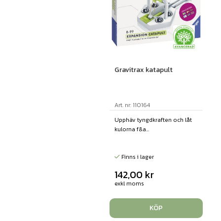
Gravitrax katapult
Art. nr: 110164
Upphäv tyngdkraften och låt
kulorna f&a...
Finns i lager
142,00
kr
exkl moms
KÖP