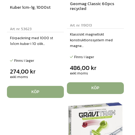
Geomag Classic 60pcs
Kuber 1cm-1g, 1000st
recycled
Art. nr: 119013
Art. nr: 53623
Klassiskt magnetiskt
Förpackning med 1000 st
konstruktionssystem med
1x1cm kuber i 10 olik...
magne...
Finns i lager
Finns i lager
486,00
kr
274,00
kr
exkl moms
exkl moms
KÖP
KÖP