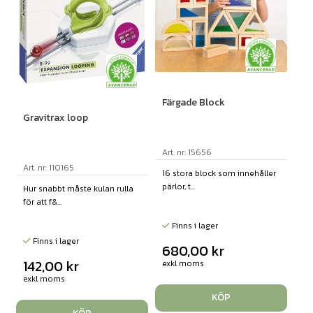
Färgade Block
Gravitrax loop
Art. nr: 15656
Art. nr: 110165
16 stora block som innehåller
pärlor, t...
Hur snabbt måste kulan rulla
för att f&...
Finns i lager
Finns i lager
680,00
kr
142,00
kr
exkl moms
exkl moms
KÖP