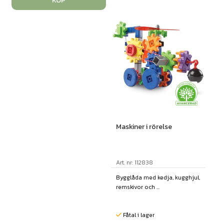
KÖP
Maskiner i rörelse
Art. nr: 112838
Bygglåda med kedja, kugghjul,
remskivor och ...
Fåtal i lager