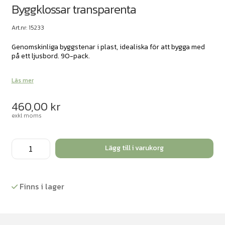
Byggklossar transparenta
Art.nr: 15233
Genomskinliga byggstenar i plast, idealiska för att bygga med
på ett ljusbord. 90-pack.
Läs mer
460,00
kr
exkl moms
Byggklossar
Lägg till i varukorg
transparenta
mängd
Finns i lager