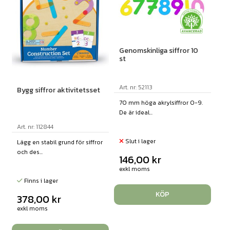
Genomskinliga siffror 10
st
Art. nr: 52113
Bygg siffror aktivitetsset
70 mm höga akrylsiffror 0-9.
De är ideal...
Art. nr: 112844
Slut i lager
Lägg en stabil grund för siffror
och des...
146,00
kr
exkl moms
Finns i lager
KÖP
378,00
kr
exkl moms