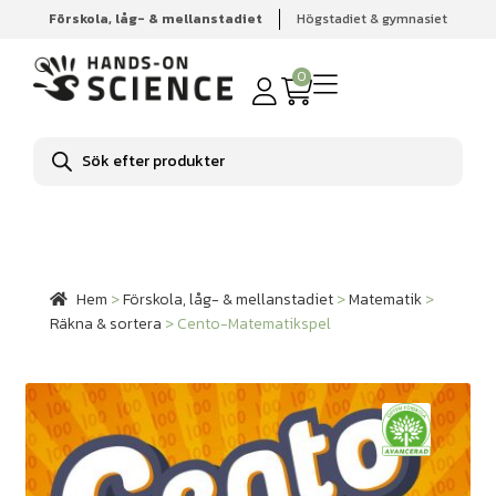
Förskola, låg- & mellanstadiet
Högstadiet & gymnasiet
Hem
Förskola, låg- & mellanstadiet
Matematik
Räkna
& sortera
Cento-Matematikspel
0
Produktsökning
Hem
>
Förskola, låg- & mellanstadiet
>
Matematik
>
Räkna & sortera
>
Cento-Matematikspel