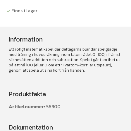
mängd
Finns i lager
Information
Ett roligt matematikspel där deltagarna blandar spelglädje
med träning i huvudräkning inom talområdet 0–100, i främst
räknesätten addition och subtraktion. Spelet går i korthet ut
på att nå 100 (eller 0 om ett "Tvärtom-kort" är utspelat),
genom att spela ut sina kort från handen.
Produktfakta
Artikelnummer:
56900
Dokumentation