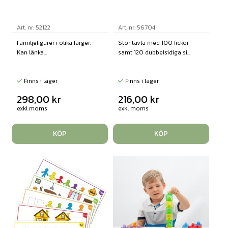
Art. nr: 52122
Art. nr: 56704
Familjefigurer i olika färger.
Stor tavla med 100 fickor
Kan länka...
samt 120 dubbelsidiga si...
Finns i lager
Finns i lager
298,00
kr
216,00
kr
exkl moms
exkl moms
KÖP
KÖP