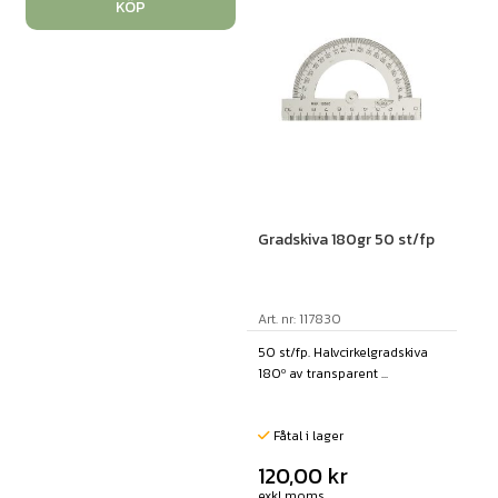
KÖP
Gradskiva 180gr 50 st/fp
Art. nr: 117830
50 st/fp. Halvcirkelgradskiva
180º av transparent ...
Fåtal i lager
120,00
kr
exkl moms