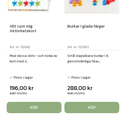
Allt runt mig
Burkar i glada färger
Aktivitetskort
Art. nr: 112842
Art. nr: 112983
Med dessa skriv- och torka av
Små stapelbara burkar i 6
kort med ö...
genomskinliga f&au...
Finns i lager
Finns i lager
196,00
kr
288,00
kr
exkl moms
exkl moms
KÖP
KÖP