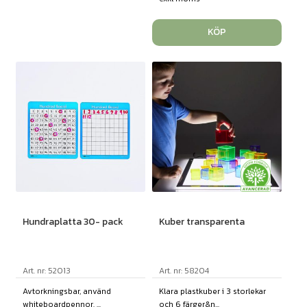
KÖP
Hundraplatta 30- pack
Kuber transparenta
Art. nr: 52013
Art. nr: 58204
Avtorkningsbar, använd
Klara plastkuber i 3 storlekar
whiteboardpennor. ...
och 6 färger&n...