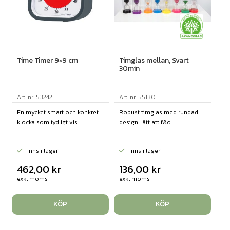
Time Timer 9×9 cm
Timglas mellan, Svart
30min
Art. nr: 53242
Art. nr: 55130
En mycket smart och konkret
Robust timglas med rundad
klocka som tydligt vis...
design.Lätt att f&o...
Finns i lager
Finns i lager
462,00
kr
136,00
kr
exkl moms
exkl moms
KÖP
KÖP