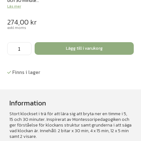
och 30 minute...
Läs mer
274,00
kr
exkl moms
Klockan,
Lägg till i varukorg
olika
delar
mängd
Finns i lager
Information
Stort klockset i trä för att lära sig att bryta ner en timme i 5,
15 och 30 minuter. Inspirerat av Montessoripedagogiken och
ger förståelse för klockans struktur samt grunderna i att säga
vad klockan är. Innehåll: 2 bitar x 30 min, 4 x 15 min, 12 x 5 min
samt 2 visare.