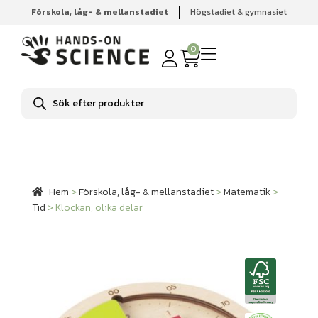
Förskola, låg- & mellanstadiet
Högstadiet & gymnasiet
Hem
Förskola, låg- & mellanstadiet
Matematik
Tid
Klockan, olika delar
0
Produktsökning
Hem
>
Förskola, låg- & mellanstadiet
>
Matematik
>
Tid
>
Klockan, olika delar