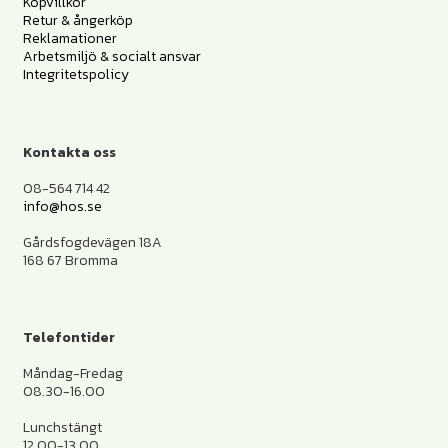
Köpvillkor
Retur & ångerköp
Reklamationer
Arbetsmiljö & socialt ansvar
Integritetspolicy
Kontakta oss
08-564 714 42
info@hos.se
Gårdsfogdevägen 18A
168 67 Bromma
Telefontider
Måndag-Fredag
08.30-16.00
Lunchstängt
12.00-13.00