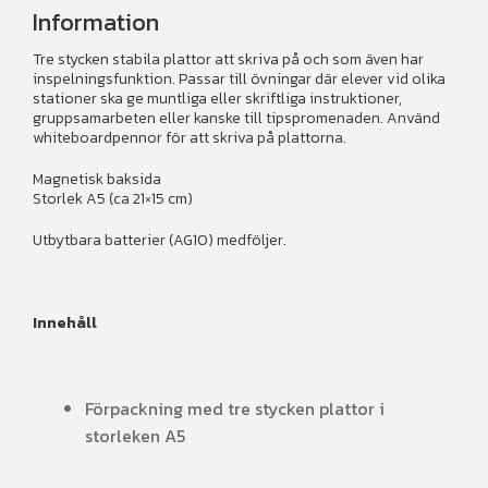
Information
Tre stycken stabila plattor att skriva på och som även har
inspelningsfunktion. Passar till övningar där elever vid olika
stationer ska ge muntliga eller skriftliga instruktioner,
gruppsamarbeten eller kanske till tipspromenaden. Använd
whiteboardpennor för att skriva på plattorna.
Magnetisk baksida
Storlek A5 (ca 21×15 cm)
Utbytbara batterier (AG10) medföljer.
Innehåll
Förpackning med tre stycken plattor i
storleken A5