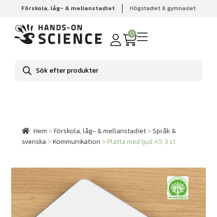
Förskola, låg- & mellanstadiet
Högstadiet & gymnasiet
Hem
Förskola, låg- & mellanstadiet
Språk & svenska
Kommunikation
Platta med ljud A5 3 st
0
Produktsökning
Hem
>
Förskola, låg- & mellanstadiet
>
Språk &
svenska
>
Kommunikation
>
Platta med ljud A5 3 st