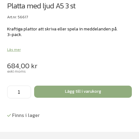
Platta med ljud A5 3 st
Art.nr: 56617
Kraftiga plattor att skriva eller spela in meddelanden på.
3-pack.
Läs mer
684,00
kr
exkl moms
Platta
Lägg till i varukorg
med
ljud
A5
Finns i lager
3
st
mängd