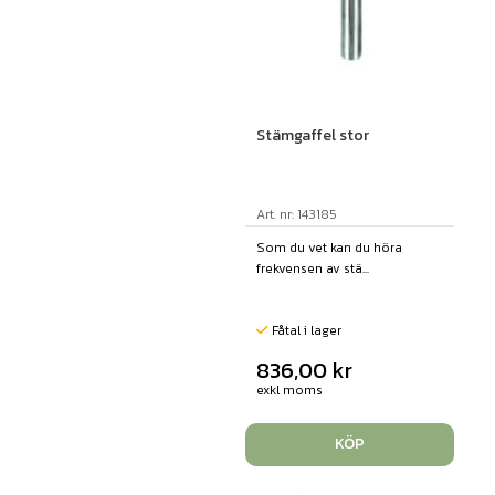
Stämgaffel stor
Art. nr: 143185
Som du vet kan du höra
frekvensen av stä...
Fåtal i lager
836,00
kr
exkl moms
KÖP