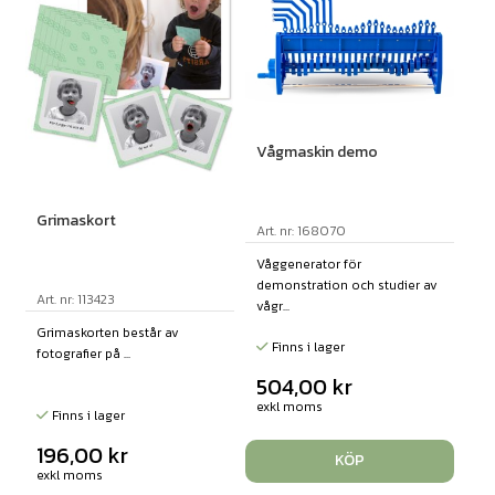
Vågmaskin demo
Grimaskort
Art. nr: 168070
Våggenerator för
demonstration och studier av
Art. nr: 113423
vågr...
Grimaskorten består av
Finns i lager
fotografier på ...
504,00
kr
exkl moms
Finns i lager
196,00
kr
KÖP
exkl moms