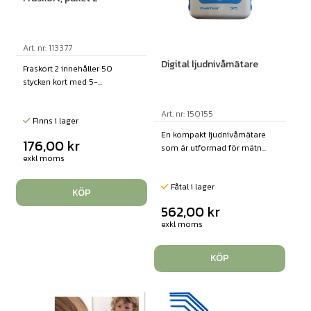
Art. nr: 113377
Digital ljudnivåmätare
Fraskort 2 innehåller 50
stycken kort med 5-...
Art. nr: 150155
Finns i lager
En kompakt ljudnivåmätare
176,00
kr
som är utformad för mätn...
exkl moms
Fåtal i lager
KÖP
562,00
kr
exkl moms
KÖP