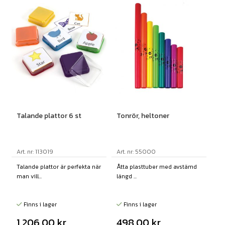
Talande plattor 6 st
Tonrör, heltoner
Art. nr: 113019
Art. nr: 55000
Talande plattor är perfekta när
Åtta plasttuber med avstämd
man vill...
längd ...
Finns i lager
Finns i lager
1 206,00
kr
498,00
kr