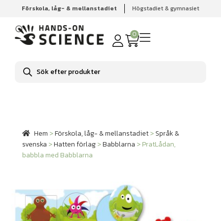
Förskola, låg- & mellanstadiet
Högstadiet & gymnasiet
Hem
Förskola, låg- & mellanstadiet
Språk & svenska
Hatten förlag
Babblarna
PratLådan, babbla med Babblarna
0
Produktsökning
Hem
>
Förskola, låg- & mellanstadiet
>
Språk &
svenska
>
Hatten förlag
>
Babblarna
>
PratLådan,
babbla med Babblarna