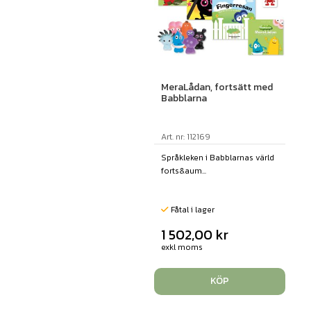
MeraLådan, fortsätt med
Babblarna
Art. nr: 112169
Språkleken i Babblarnas värld
forts&aum...
Fåtal i lager
1 502,00
kr
exkl moms
KÖP