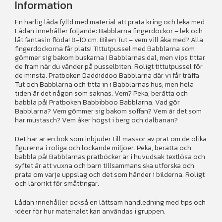
Information
En härlig låda fylld med material att prata kring och leka med.
Lådan innehåller följande: Babblarna fingerdockor – lek och
låt fantasin flöda! 8-10 cm. Bilen Tut – vem vill åka med? Alla
fingerdockorna får plats! Tittutpussel med Babblarna som
gömmer sig bakom buskarna i Babblarnas dal, men vips tittar
de fram när du vänder på pusselbiten. Roligt tittutpussel för
de minsta. Pratboken Daddiddoo Babblarna där vi får träffa
Tut och Babblarna och titta in i Babblarnas hus, men hela
tiden är det någon som saknas. Vem? Peka, berätta och
babbla på! Pratboken Babbibboo Babblarna. Vad gör
Babblarna? Vem gömmer sig bakom soffan? Vem är det som
har mustasch? Vem åker högst i berg och dalbanan?
Det här är en bok som inbjuder till massor av prat om de olika
figurerna i roliga och lockande miljöer. Peka, berätta och
babbla på! Babblarnas pratböcker är i huvudsak textlösa och
syftet är att vuxna och barn tillsammans ska utforska och
prata om varje uppslag och det som händer i bilderna. Roligt
och lärorikt för småttingar.
Lådan innehåller också en lättsam handledning med tips och
idéer för hur materialet kan användas i gruppen.