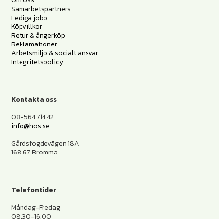
Om oss
Samarbetspartners
Lediga jobb
Köpvillkor
Retur & ångerköp
Reklamationer
Arbetsmiljö & socialt ansvar
Integritetspolicy
Kontakta oss
08-564 714 42
info@hos.se
Gårdsfogdevägen 18A
168 67 Bromma
Telefontider
Måndag-Fredag
08.30-16.00