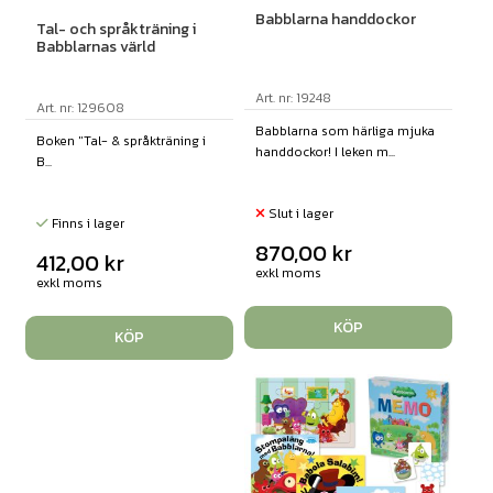
Babblarna handdockor
Tal- och språkträning i
Babblarnas värld
Art. nr: 19248
Art. nr: 129608
Babblarna som härliga mjuka
Boken "Tal- & språkträning i
handdockor! I leken m...
B...
Slut i lager
Finns i lager
870,00
kr
412,00
kr
exkl moms
exkl moms
KÖP
KÖP