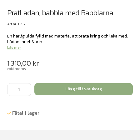
PratLådan, babbla med Babblarna
Art.nr: 112171
En härlig låda fylld med material att prata kring och leka med.
Lådan inneh&arin...
Läs mer
1 310,00
kr
exkl moms
PratLådan,
Lägg till i varukorg
babbla
med
Babblarna
Fåtal i lager
mängd