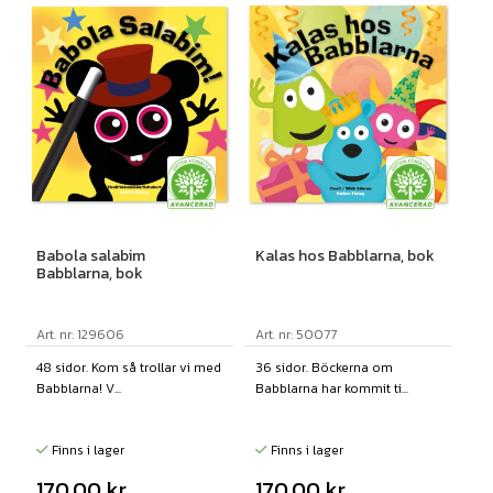
Babola salabim
Kalas hos Babblarna, bok
Babblarna, bok
Art. nr: 129606
Art. nr: 50077
48 sidor. Kom så trollar vi med
36 sidor. Böckerna om
Babblarna! V...
Babblarna har kommit ti...
Finns i lager
Finns i lager
170,00
kr
170,00
kr