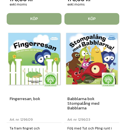
exkl moms
exkl moms
KÖP
KÖP
Fingerresan, bok
Babblarna bok
Stompalång med
Babblarna
Art. nr: 129609
Art. nr: 129603
Ta fram fingret och
Följ med Tut och Pling runt i