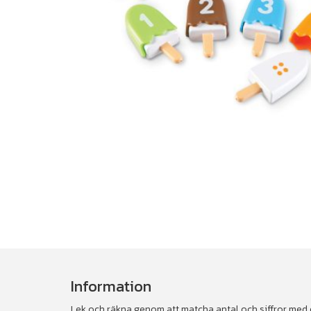
Information
Lek och räkna genom att matcha antal och siffror med d