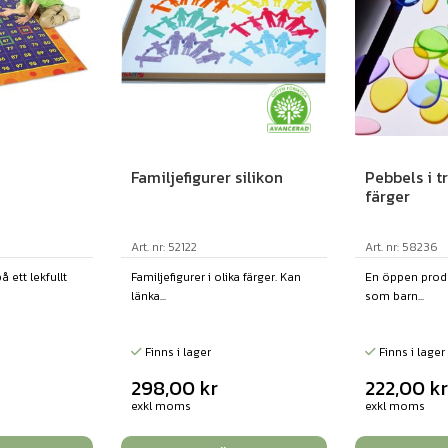
Familjefigurer silikon
Pebbels i t
färger
Art. nr: 52122
Art. nr: 58236
 ett lekfullt
Familjefigurer i olika färger. Kan
En öppen produk
länka...
som barn...
Finns i lager
Finns i lager
298,00
kr
222,00
k
exkl moms
exkl moms