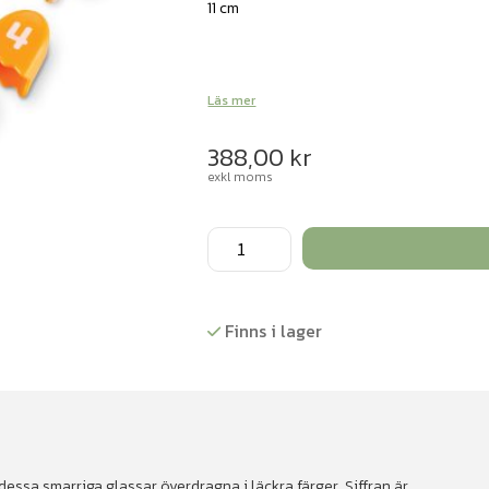
11 cm
Läs mer
388,00
kr
exkl moms
Sifferglass
mängd
Finns i lager
essa smarriga glassar överdragna i läckra färger. Siffran är