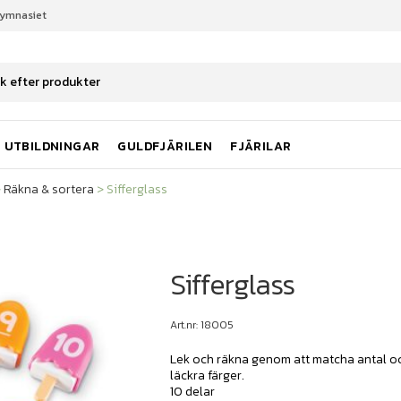
gymnasiet
Räkna & sortera
Sifferglass
UTBILDNINGAR
GULDFJÄRILEN
FJÄRILAR
>
Räkna & sortera
>
Sifferglass
Sifferglass
Art.nr: 18005
Lek och räkna genom att matcha antal oc
läckra färger.
10 delar