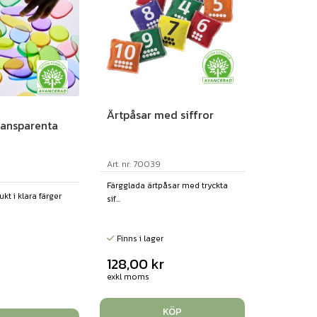
Ärtpåsar med siffror
ransparenta
Art. nr: 70039
Färgglada ärtpåsar med tryckta
t i klara färger
sif...
Finns i lager
128,00
kr
r
exkl moms
KÖP