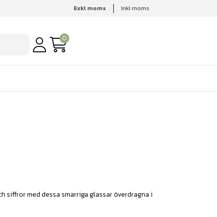
Exkl moms
Inkl moms
0
h siffror med dessa smarriga glassar överdragna i