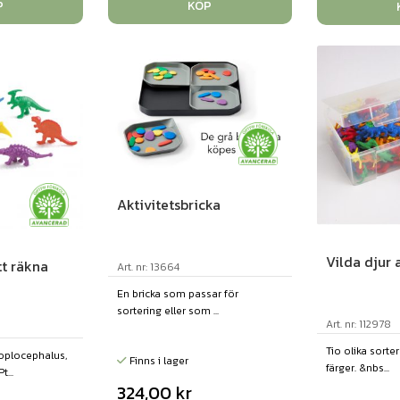
P
KÖP
Aktivitetsbricka
Vilda djur
tt räkna
Art. nr: 13664
En bricka som passar för
sortering eller som ...
Art. nr: 112978
Tio olika sorter
oplocephalus,
Finns i lager
färger. &nbs...
...
324,00
kr