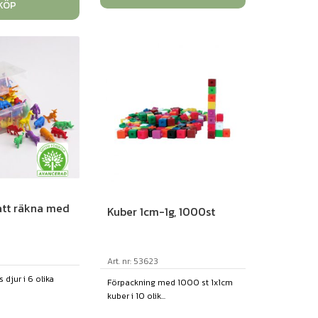
KÖP
 att räkna med
Kuber 1cm-1g, 1000st
Art. nr: 53623
s djur i 6 olika
Förpackning med 1000 st 1x1cm
kuber i 10 olik...