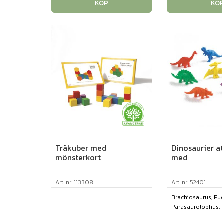
KÖP
KÖ
Träkuber med
Dinosaurier a
mönsterkort
med
Art. nr: 113308
Art. nr: 52401
Brachiosaurus, Eu
Parasaurolophus, Pt