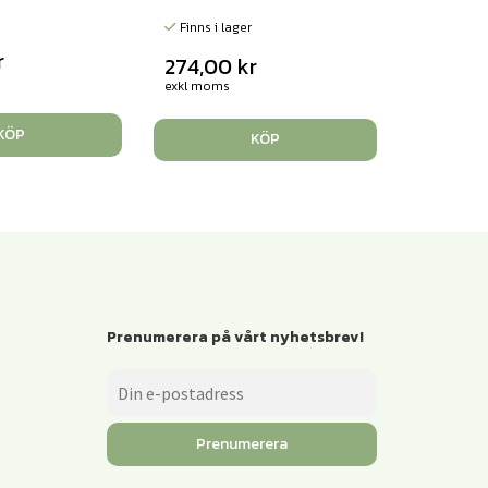
Finns i lager
r
274,00
kr
exkl moms
KÖP
KÖP
Prenumerera på vårt nyhetsbrev!
Prenumerera