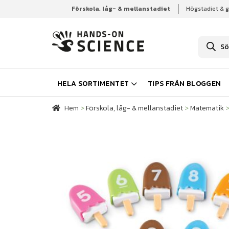
Förskola, låg- & mellanstadiet
Högstadiet & 
Hem
Förskola, låg- & mellanstadiet
Matematik
P
r
o
d
u
k
HELA SORTIMENTET
TIPS FRÅN BLOGGEN
t
s
ö
Hem
>
Förskola, låg- & mellanstadiet
>
Matematik
k
n
i
n
g