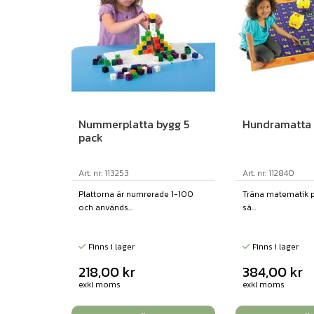
Nummerplatta bygg 5
Hundramatta
pack
Art. nr: 113253
Art. nr: 112840
Plattorna är numrerade 1-100
Träna matematik på
och används...
sä...
Finns i lager
Finns i lager
218,00
kr
384,00
kr
exkl moms
exkl moms