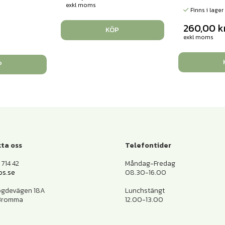
exkl moms
Finns i lager
260,00
k
KÖP
exkl moms
P
ta oss
Telefontider
714 42
Måndag-Fredag
os.se
08.30-16.00
ogdevägen 18A
Lunchstängt
 Bromma
12.00-13.00