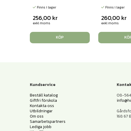
Finns i lager
Finns i lager
256,00
kr
260,00
kr
exkl moms
exkl moms
KÖP
KÖ
Kundservice
Kontak
Beställ katalog
08-564 
Giftfri förskola
info@h
Kontakta oss
Utbildningar
Gårdsf
Om oss
168 67
Samarbetspartners
Lediga jobb