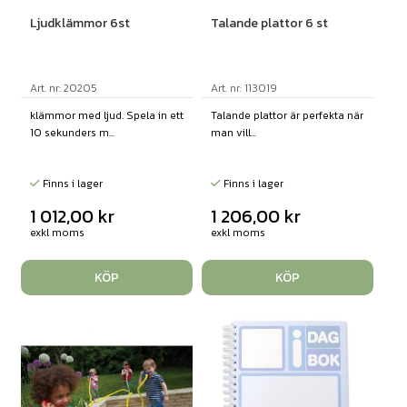
Ljudklämmor 6st
Talande plattor 6 st
Art. nr: 20205
Art. nr: 113019
klämmor med ljud. Spela in ett
Talande plattor är perfekta när
10 sekunders m...
man vill...
Finns i lager
Finns i lager
1 012,00
kr
1 206,00
kr
exkl moms
exkl moms
KÖP
KÖP