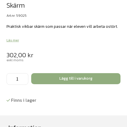
Skärm
Art.nr: 59025
Praktisk vikbar skärm som passar när eleven vill arbeta ostört.
Läs mer
302,00
kr
exkl moms
Skärm
Lägg till i varukorg
mängd
Finns i lager