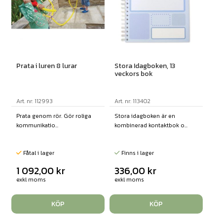
Prata i luren 8 lurar
Stora Idagboken, 13
veckors bok
Art. nr: 112993
Art. nr: 113402
Prata genom rör. Gör roliga
Stora idagboken är en
kommunikatio...
kombinerad kontaktbok o...
Fåtal i lager
Finns i lager
1 092,00
kr
336,00
kr
exkl moms
exkl moms
KÖP
KÖP