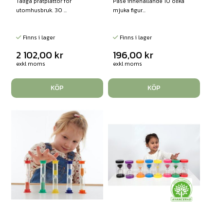
Tåliga pratplattor för
Påse innehållande 10 olika
utomhusbruk. 30 ...
mjuka figur...
Finns i lager
Finns i lager
2 102,00
kr
196,00
kr
exkl moms
exkl moms
KÖP
KÖP