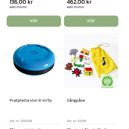
136,00
kr
462,00
kr
exkl moms
exkl moms
KÖP
KÖP
Pratplatta stor 6 st/fp
Sångpåse
Art. nr: 113008
Art. nr: 51138