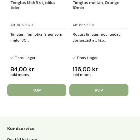
Timglas Midi 5 st, olika
Timglas mellan, Orange
tider
10min
Art. nr: 53828
Art. nr: 52398
Timglas i fem olika färger som
Robust timglas med rundad
mäter 30 ...
design.Lätt att f&o...
Finns i lager
Finns i lager
84,00
kr
136,00
kr
exkl moms
exkl moms
KÖP
KÖP
Kundservice
Beställ katalog