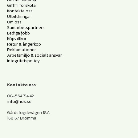
Giftfri förskola
Kontakta oss
Utbildningar
Om oss
Samarbetspartners
Lediga jobb
Köpvillkor
Retur & ångerköp
Reklamationer
Arbetsmiljö & socialt ansvar
Integritetspolicy
Kontakta oss
08-564 714 42
info@hos.se
Gårdsfogdevägen 18A
168 67 Bromma