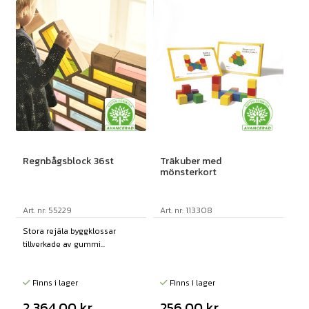
Regnbågsblock 36st
Träkuber med
mönsterkort
Art. nr: 55229
Art. nr: 113308
Stora rejäla byggklossar
tillverkade av gummi...
Finns i lager
Finns i lager
2 364,00
kr
256,00
kr