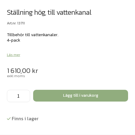
Ställning hög, till vattenkanal
Art.nr: 13711
Tillbehör till vattenkanaler.
4-pack
Läs mer
1 610,00
kr
exkl moms
Ställning
Lägg till i varukorg
hög,
till
vattenkanal
Finns i lager
mängd