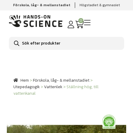
Förskola, låg- & mellanstadiet
Högstadiet & gymnasiet
Hem
Förskola, låg- & mellanstadiet
Utepedagogik
Vattenlek
Ställning hög, till vattenkanal
0
Produktsökning
Hem
>
Förskola, låg- & mellanstadiet
>
Utepedagogik
>
Vattenlek
>
Ställning hög, till
vattenkanal