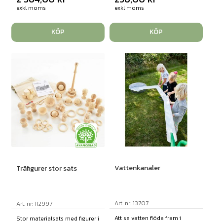
exkl moms
exkl moms
KÖP
KÖP
Vattenkanaler
Träfigurer stor sats
Art. nr: 13707
Art. nr: 112997
Att se vatten flöda fram i
Stor materialsats med figurer i