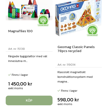
MagnaTiles 100
Geomag Classic Panels
Art. nr: 15138
78pcs recycled
Färgade byggplattor med väl
inneslutna m...
Art. nr: 119014
Klassiskt magnetiskt
Finns i lager
konstruktionssystem med
magne...
1 450,00
kr
exkl moms
Finns i lager
598,00
kr
KÖP
exkl moms