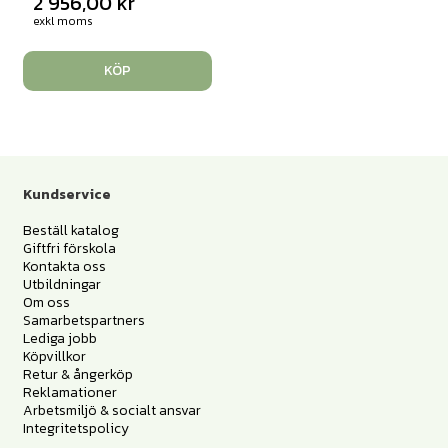
2 956,00
kr
exkl moms
KÖP
Kundservice
Beställ katalog
Giftfri förskola
Kontakta oss
Utbildningar
Om oss
Samarbetspartners
Lediga jobb
Köpvillkor
Retur & ångerköp
Reklamationer
Arbetsmiljö & socialt ansvar
Integritetspolicy