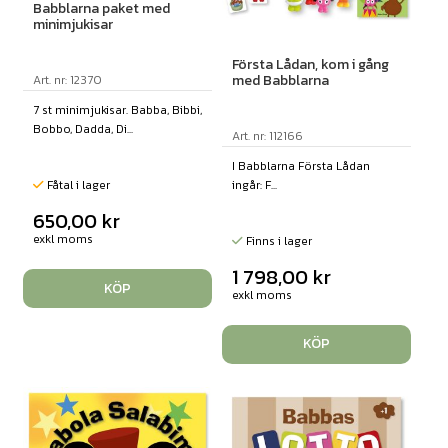
Babblarna paket med
minimjukisar
Första Lådan, kom i gång
med Babblarna
Art. nr: 12370
7 st minimjukisar. Babba, Bibbi,
Bobbo, Dadda, Di...
Art. nr: 112166
I Babblarna Första Lådan
ingår: F...
Fåtal i lager
650,00
kr
exkl moms
Finns i lager
1 798,00
kr
KÖP
exkl moms
KÖP