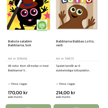
Babola salabim
Babblarna Babbas Lotto,
Babblarna, bok
verb
Art. nr: 129606
Art. nr: 119673
48 sidor. Kom så trollar vi med
Spelet består av 6
Babblarna! V...
dubbelsidiga lottoplattor...
Finns i lager
Finns i lager
170,00
kr
214,00
kr
exkl moms
exkl moms