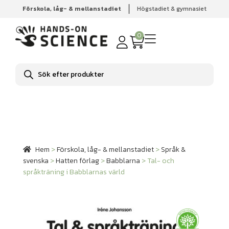
Förskola, låg- & mellanstadiet
Högstadiet & gymnasiet
Hem
Förskola, låg- & mellanstadiet
Språk & svenska
Hatten förlag
Babblarna
Tal- och språkträning i Babblarnas
0
värld
Produktsökning
Hem
>
Förskola, låg- & mellanstadiet
>
Språk &
svenska
>
Hatten förlag
>
Babblarna
>
Tal- och
språkträning i Babblarnas värld