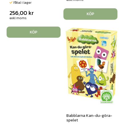
Fåtal i lager
256,00
kr
KÖP
exkl moms
KÖP
Babblarna Kan-du-göra-
spelet