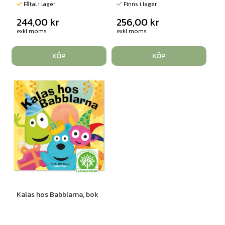
Fåtal i lager
Finns i lager
244,00
kr
256,00
kr
exkl moms
exkl moms
KÖP
KÖP
Kalas hos Babblarna, bok