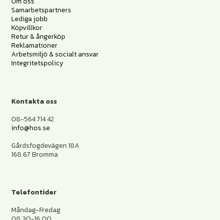
Om oss
Samarbetspartners
Lediga jobb
Köpvillkor
Retur & ångerköp
Reklamationer
Arbetsmiljö & socialt ansvar
Integritetspolicy
Kontakta oss
08-564 714 42
info@hos.se
Gårdsfogdevägen 18A
168 67 Bromma
Telefontider
Måndag-Fredag
08.30-16.00