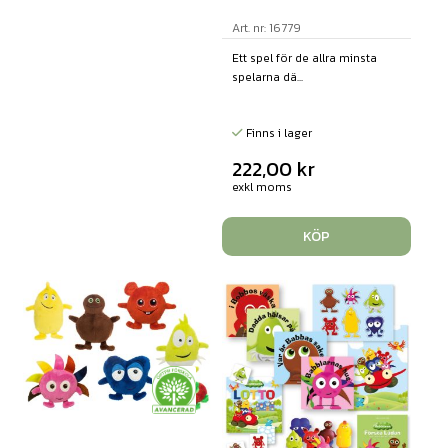
Art. nr: 16779
Ett spel för de allra minsta
spelarna dä...
Finns i lager
222,00
kr
exkl moms
KÖP