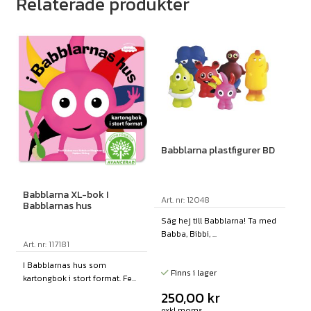
Relaterade produkter
Babblarna plastfigurer BD
Babblarna XL-bok I
Art. nr: 12048
Babblarnas hus
Säg hej till Babblarna! Ta med
Babba, Bibbi, ...
Art. nr: 117181
I Babblarnas hus som
Finns i lager
kartongbok i stort format. Fe...
250,00
kr
exkl moms