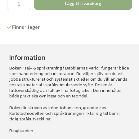
Tal-
Lägg till i varukorg
och
språkträning
i
Finns i lager
Babblarnas
värld
mängd
Information
Boken "Tal- & språkträning i Babblarnas värld" fungerar både
som handledning och inspiration. Du väljer själv om du vill
jobba strukturerat och systematiskt eller om du vill använda
enstaka material i språkstimulerande syfte. Boken är
lättöverskådlig och full av fina fotografier. Den innehåller
både praktiska övningar och en teoridel.
Boken är skriven av Iréne Johansson, grundare av
Karlstadmodellen och språkträningen riktar sig till barn i
tidig språkutveckling.
Ringbunden.