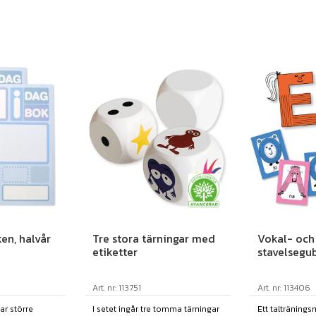
en, halvår
Tre stora tärningar med
Vokal- och
etiketter
stavelsegu
Art. nr: 113751
Art. nr: 113406
ar större
I setet ingår tre tomma tärningar
Ett taltränings