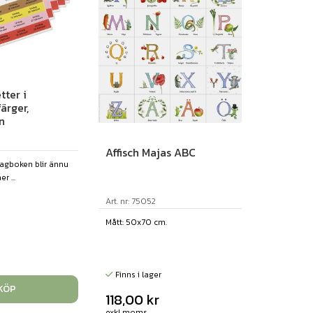
tter i
ärger,
n
Affisch Majas ABC
agboken blir ännu
r ...
Art. nr: 75052
Mått: 50x70 cm.
Finns i lager
KÖP
118,00
kr
exkl moms