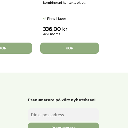
kombinerad kontaktbok o...
Finns i lager
336,00
kr
exkl moms
KÖP
KÖP
Prenumerera på vårt nyhetsbrev!
Prenumerera