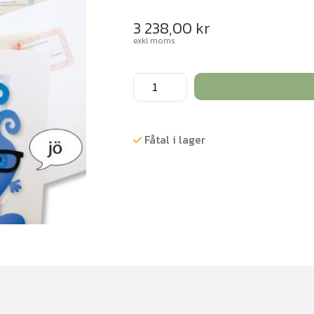
3 238,00
kr
exkl moms
Talträning,
paket
med
elva
Fåtal i lager
material
mängd