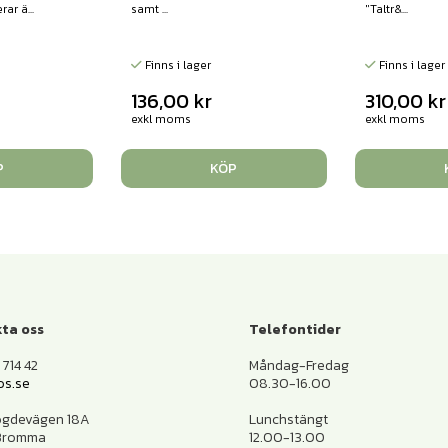
ar ä...
samt ...
"Taltr&...
Finns i lager
Finns i lager
136,00
kr
310,00
kr
exkl moms
exkl moms
P
KÖP
ta oss
Telefontider
714 42
Måndag-Fredag
os.se
08.30-16.00
ogdevägen 18A
Lunchstängt
 Bromma
12.00-13.00