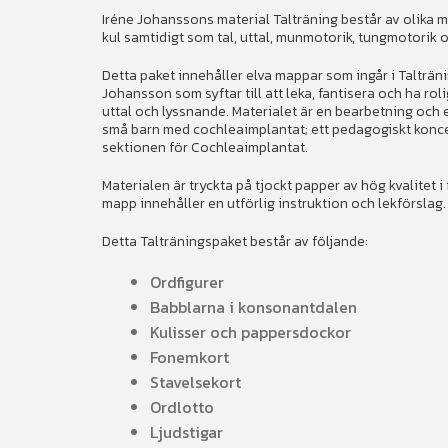
Iréne Johanssons material Talträning består av olika ma
kul samtidigt som tal, uttal, munmotorik, tungmotorik 
Detta paket innehåller elva mappar som ingår i Talträni
Johansson som syftar till att leka, fantisera och ha ro
uttal och lyssnande. Materialet är en bearbetning och 
små barn med cochleaimplantat; ett pedagogiskt koncep
sektionen för Cochleaimplantat.
Materialen är tryckta på tjockt papper av hög kvalitet i 
mapp innehåller en utförlig instruktion och lekförslag.
Detta Talträningspaket består av följande:
Ordfigurer
Babblarna i konsonantdalen
Kulisser och pappersdockor
Fonemkort
Stavelsekort
Ordlotto
Ljudstigar