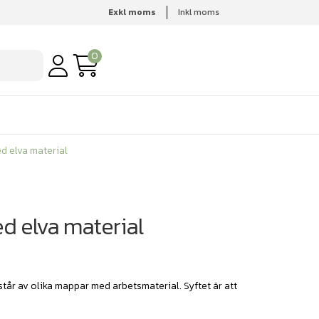
Exkl moms
Inkl moms
ed elva material
0
d elva material
ed elva material
tår av olika mappar med arbetsmaterial. Syftet är att