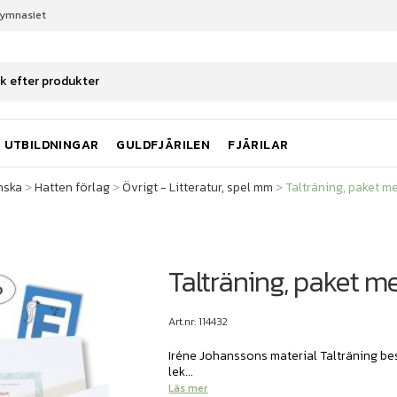
gymnasiet
nska
Hatten förlag
Övrigt - Litteratur, spel mm
Talträning, paket m
UTBILDNINGAR
GULDFJÄRILEN
FJÄRILAR
nska
>
Hatten förlag
>
Övrigt - Litteratur, spel mm
>
Talträning, paket me
Talträning, paket m
Art.nr: 114432
Iréne Johanssons material Talträning bes
lek...
Läs mer