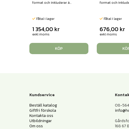
format och inkluderar ä...
format och inkluder
Fåtal i lager
Fåtal i lager
1 354,00
kr
676,00
kr
exkl moms
exkl moms
KÖP
KÖ
Kundservice
Kontak
Beställ katalog
08-564 
Giftfri förskola
info@h
Kontakta oss
Utbildningar
Gårdsf
Om oss
168 67