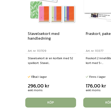
Stavelsekort med
Fraskort, pake
handledning
Art. nr: 113709
Art. nr: 113377
Stavelsekort är en kortlek med 52
Fraskort 2 innehåll
spelkort. Stavel...
kort med 5-...
Fåtal i lager
Finns i lager
296,00
kr
176,00
kr
exkl moms
exkl moms
KÖP
KÖ