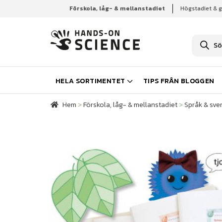
Förskola, låg- & mellanstadiet
Högstadiet & 
Hem
Förskola, låg- & mellanstadiet
Språk & sve
P
r
o
d
u
k
HELA SORTIMENTET
TIPS FRÅN BLOGGEN
t
s
ö
Hem
>
Förskola, låg- & mellanstadiet
>
Språk & sve
k
n
i
n
g