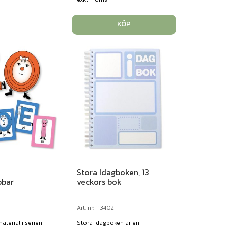
KÖP
Stora Idagboken, 13
bbar
veckors bok
Art. nr: 113402
material i serien
Stora idagboken är en