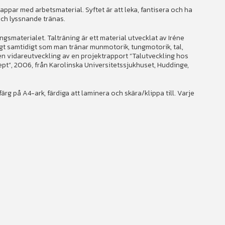
ppar med arbetsmaterial. Syftet är att leka, fantisera och ha
och lyssnande tränas.
ngsmaterialet. Talträning är ett material utvecklat av Iréne
ligt samtidigt som man tränar munmotorik, tungmotorik, tal,
en vidareutveckling av en projektrapport ”Talutveckling hos
t”, 2006, från Karolinska Universitetssjukhuset, Huddinge,
färg på A4-ark, färdiga att laminera och skära/klippa till. Varje