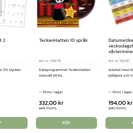
t 2
TeckenHatten 10 språk
Datumetike
veckodagsf
vårtermine
Art. nr: 119675
Art. nr: 116347
er 50 stycken
Dataprogrammet TeckenHatten
Arbetet med id
översatt till tio...
tydligare och me
Finns i lager
Finns i lager
332,00
kr
194,00
kr
exkl moms
exkl moms
P
KÖP