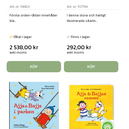
Art. nr: 114423
Art. nr: 113794
Första orden-lådan innehåller
I denna stora och härligt
bla...
illustrerade s&arin...
Fåtal i lager
Finns i lager
2 538,00
kr
292,00
kr
exkl moms
exkl moms
KÖP
KÖP