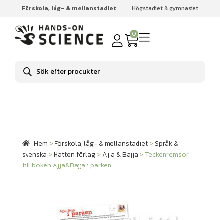
Förskola, låg- & mellanstadiet
Högstadiet & gymnasiet
Hem
Förskola, låg- & mellanstadiet
Språk & svenska
Hatten förlag
Ajja & Bajja
Teckenremsor till boken
0
Ajja&Bajja i parken
Produktsökning
Hem
>
Förskola, låg- & mellanstadiet
>
Språk &
svenska
>
Hatten förlag
>
Ajja & Bajja
>
Teckenremsor
till boken Ajja&Bajja i parken