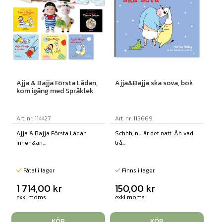
Ajja & Bajja Första Lådan,
Ajja&Bajja ska sova, bok
kom igång med Språklek
Art. nr: 114427
Art. nr: 113669
Ajja & Bajja Första Lådan
Schhh, nu är det natt. Åh vad
inneh&ari...
trå...
Fåtal i lager
Finns i lager
1 714,00
kr
150,00
kr
exkl moms
exkl moms
KÖP
KÖP