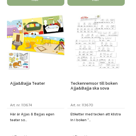
Ajja&Bajja Teater
Teckenremsor till boken
Ajja&Bajja ska sova
Art. nr: 113674
Art. nr: 113670
Här är Ajjas & Bajjas egen
Etiketter med tecken att klistra
teater so...
in i boken "...