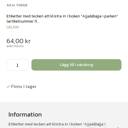
Art.nr: 113668
Etiketter med tecken att klistra in i boken "Ajja&Bajja i parken"
(artikelnummer 11...
Läs mer
64,00
kr
exkl moms
Teckenremsor
Lägg till i varukorg
till
boken
Ajja&Bajja
Finns i lager
i
parken
mängd
Information
Etiketter med tecken att klistra in i boken "Ajja&Bajja i