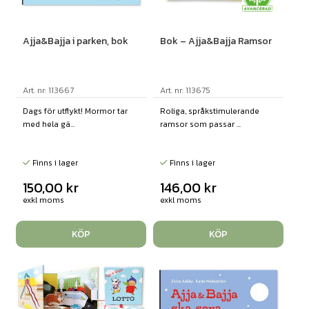
Ajja&Bajja i parken, bok
Bok – Ajja&Bajja Ramsor
Art. nr: 113667
Art. nr: 113675
Dags för utflykt! Mormor tar
Roliga, språkstimulerande
med hela gä...
ramsor som passar ...
Finns i lager
Finns i lager
150,00
kr
146,00
kr
exkl moms
exkl moms
KÖP
KÖP