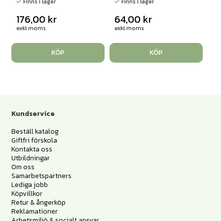
Finns i lager
Finns i lager
176,00
kr
64,00
kr
exkl moms
exkl moms
KÖP
KÖP
Kundservice
Beställ katalog
Giftfri förskola
Kontakta oss
Utbildningar
Om oss
Samarbetspartners
Lediga jobb
Köpvillkor
Retur & ångerköp
Reklamationer
Arbetsmiljö & socialt ansvar