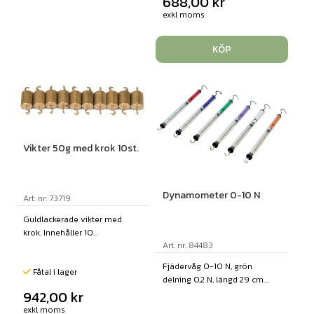
688,00
kr
exkl moms
KÖP
Vikter 50g med krok 10st.
Dynamometer 0-10 N
Art. nr: 73719
Guldlackerade vikter med
krok. Innehåller 10...
Art. nr: 84483
Fjädervåg 0-10 N, grön
Fåtal i lager
delning 0,2 N, längd 29 cm....
942,00
kr
exkl moms