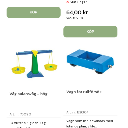
Slut i lager
64,00
kr
KÖP
exkl moms
KÖP
Vagn för rullförsök
Våg balansvåg – hög
Art. nr: 129304
Art. nr: 75090
Vagn som kan användas med
10 vikter à 5 g och 10 g
lutande plan, vikte...