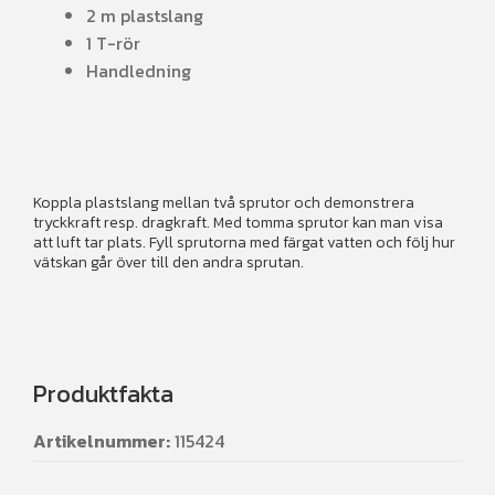
2 m plastslang
1 T-rör
Handledning
Koppla plastslang mellan två sprutor och demonstrera
tryckkraft resp. dragkraft. Med tomma sprutor kan man visa
att luft tar plats. Fyll sprutorna med färgat vatten och följ hur
vätskan går över till den andra sprutan.
Produktfakta
Artikelnummer:
115424