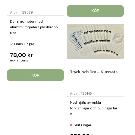
KÖP
Art. nr: 129329
Dynamometer med
aluminiumfjäder i plastkropp.
Mät...
Finns i lager
78,00
kr
exkl moms
Tryck och Dra – Klassats
KÖP
Art. nr: 136145
Med hjälp av enkla
förklaringar och övningar lär
v...
Slut i lager