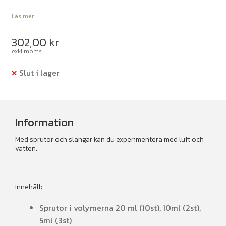
Läs mer
302,00
kr
exkl moms
Slut i lager
Information
Med sprutor och slangar kan du experimentera med luft och
vatten.
Innehåll:
Sprutor i volymerna 20 ml (10st), 10ml (2st),
5ml (3st)