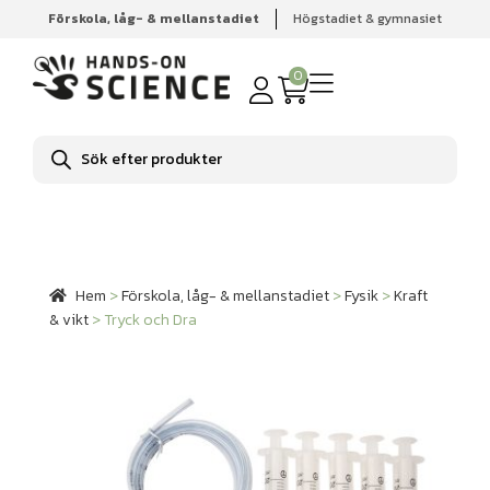
Förskola, låg- & mellanstadiet
Högstadiet & gymnasiet
Hem
Förskola, låg- & mellanstadiet
Fysik
Kraft & vikt
Tryck och Dra
0
Produktsökning
Hem
>
Förskola, låg- & mellanstadiet
>
Fysik
>
Kraft
& vikt
>
Tryck och Dra