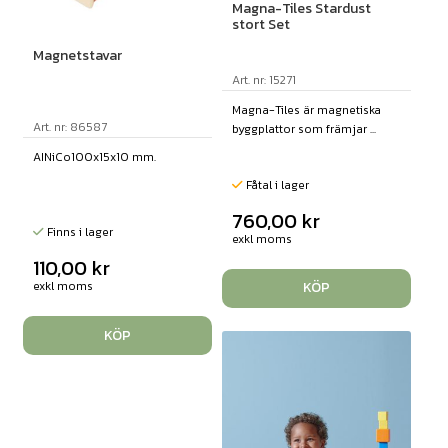
Magna-Tiles Stardust
stort Set
Magnetstavar
Art. nr: 15271
Magna-Tiles är magnetiska
Art. nr: 86587
byggplattor som främjar ...
AINiCo100x15x10 mm.
Fåtal i lager
760,00
kr
Finns i lager
exkl moms
110,00
kr
exkl moms
KÖP
KÖP