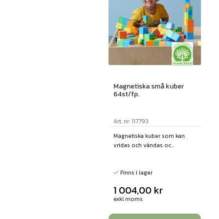
Magnetiska små kuber
64st/fp.
Art. nr: 117793
Magnetiska kuber som kan
vridas och vändas oc...
Finns i lager
1 004,00
kr
exkl moms