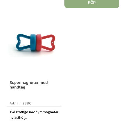
KÖP
Supermagneter med
handtag
Art. nr: 112880
Två kraftiga neodymmagneter
i plasthölj...