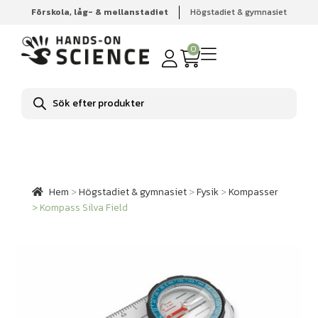
Förskola, låg- & mellanstadiet
Högstadiet & gymnasiet
Hem
Högstadiet & gymnasiet
Fysik
Kompasser
Kompass Silva Field
0
Produktsökning
Hem
>
Högstadiet & gymnasiet
>
Fysik
>
Kompasser
>
Kompass Silva Field