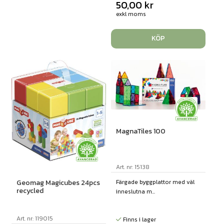
50,00
kr
exkl moms
KÖP
MagnaTiles 100
Art. nr: 15138
Färgade byggplattor med väl
Geomag Magicubes 24pcs
recycled
inneslutna m...
Art. nr: 119015
Finns i lager