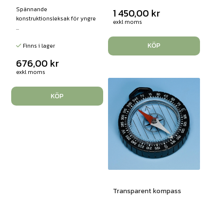
Spännande
1 450,00
kr
konstruktionsleksak för yngre
exkl moms
...
KÖP
Finns i lager
676,00
kr
exkl moms
KÖP
Transparent kompass