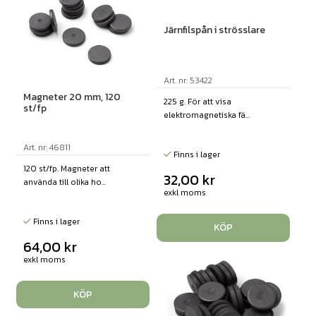
Järnfilspån i strösslare
Art. nr: 53422
Magneter 20 mm, 120
225 g. För att visa
st/fp
elektromagnetiska fä...
Art. nr: 46811
Finns i lager
120 st/fp. Magneter att
32,00
kr
använda till olika ho...
exkl moms
Finns i lager
KÖP
64,00
kr
exkl moms
KÖP