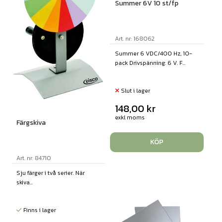
Summer 6V 10 st/fp
Art. nr: 168062
Summer 6 VDC/400 Hz, 10-
pack Drivspänning: 6 V. F...
Slut i lager
148,00
kr
exkl moms
Färgskiva
KÖP
Art. nr: 84710
Sju färger i två serier. När
skiva...
Finns i lager