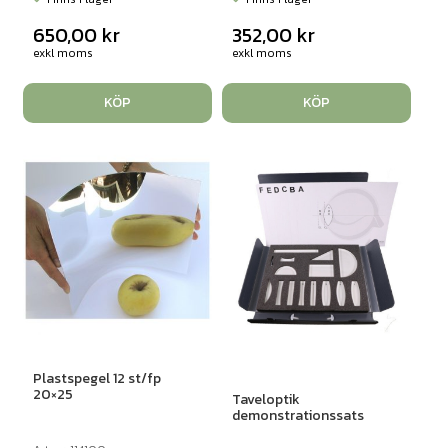
650,00
kr
352,00
kr
exkl moms
exkl moms
KÖP
KÖP
Plastspegel 12 st/fp
20×25
Taveloptik
demonstrationssats