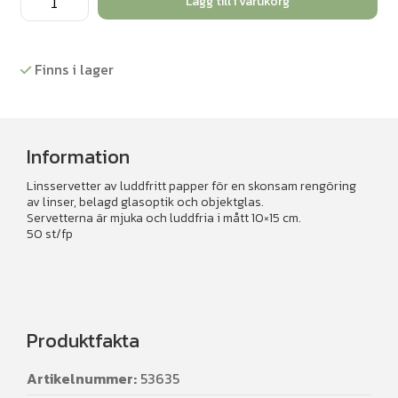
Lägg till i varukorg
rengöringspapper
mängd
Finns i lager
Information
Linsservetter av luddfritt papper för en skonsam rengöring
av linser, belagd glasoptik och objektglas.
Servetterna är mjuka och luddfria i mått 10×15 cm.
50 st/fp
Produktfakta
Artikelnummer:
53635