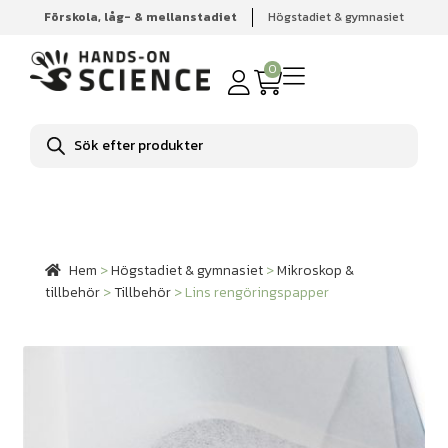
Förskola, låg- & mellanstadiet
Högstadiet & gymnasiet
Hem
Högstadiet & gymnasiet
Mikroskop & tillbehör
Tillbehör
Lins rengöringspapper
0
Produktsökning
Hem
>
Högstadiet & gymnasiet
>
Mikroskop &
tillbehör
>
Tillbehör
>
Lins rengöringspapper