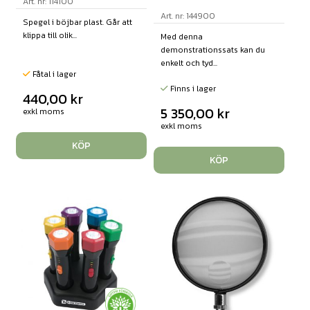
Art. nr: 114100
Art. nr: 144900
Spegel i böjbar plast. Går att
klippa till olik...
Med denna
demonstrationssats kan du
enkelt och tyd...
Fåtal i lager
Finns i lager
440,00
kr
5 350,00
kr
exkl moms
exkl moms
KÖP
KÖP