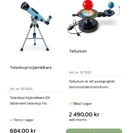
Tellurium
Teleskop/stjärnkikare
Art. nr: 167952
Tellurium är ett pedagogiskt
demonstrationsinstrum...
Art. nr: 169426
Teleskop/stjärnkikare Ett
lättanvänt teleskop för...
Fåtal i lager
2 490,00
kr
exkl moms
Finns i lager
684,00
kr