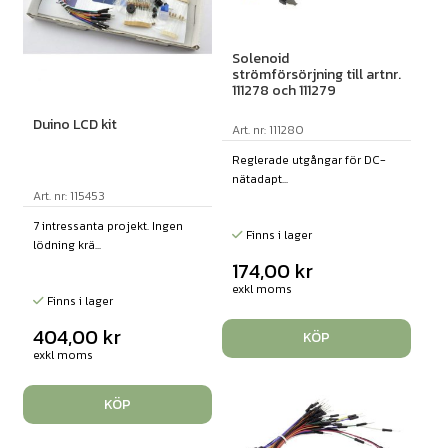
Solenoid
strömförsörjning till artnr.
111278 och 111279
Duino LCD kit
Art. nr: 111280
Reglerade utgångar för DC-
nätadapt...
Art. nr: 115453
7 intressanta projekt. Ingen
Finns i lager
lödning krä...
174,00
kr
exkl moms
Finns i lager
404,00
kr
KÖP
exkl moms
KÖP