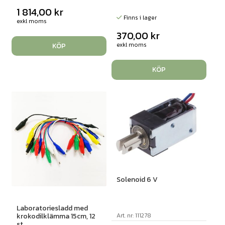
1 814,00
kr
Finns i lager
exkl moms
370,00
kr
exkl moms
KÖP
KÖP
Solenoid 6 V
Laboratoriesladd med
Art. nr: 111278
krokodilklämma 15cm, 12
st