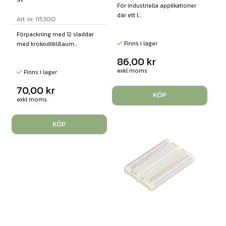
För industriella applikationer
där ett l...
Art. nr: 115300
Förpackning med 12 sladdar
Finns i lager
med krokodilkl&aum...
86,00
kr
exkl moms
Finns i lager
70,00
kr
KÖP
exkl moms
KÖP