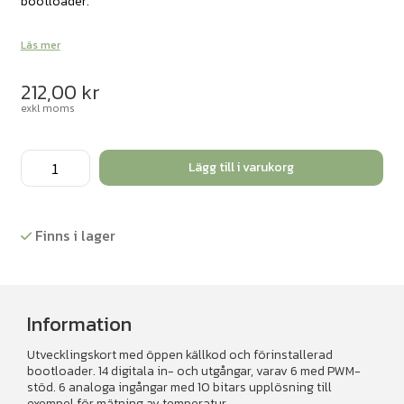
bootloader.
Läs mer
212,00
kr
exkl moms
Arduino
Lägg till i varukorg
UNO
mängd
Finns i lager
Information
Utvecklingskort med öppen källkod och förinstallerad
bootloader. 14 digitala in- och utgångar, varav 6 med PWM-
stöd. 6 analoga ingångar med 10 bitars upplösning till
exempel för mätning av temperatur.