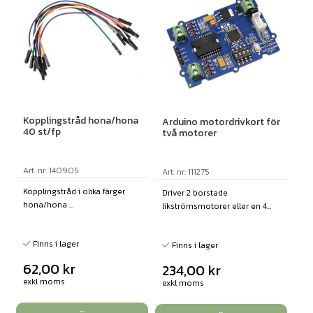
Kopplingstråd hona/hona
Arduino motordrivkort för
40 st/fp
två motorer
Art. nr: 140905
Art. nr: 111275
Kopplingstråd i olika färger
Driver 2 borstade
hona/hona ...
likströmsmotorer eller en 4...
Finns i lager
Finns i lager
62,00
kr
234,00
kr
exkl moms
exkl moms