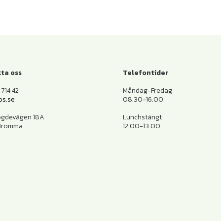
ta oss
Telefontider
714 42
Måndag-Fredag
os.se
08.30-16.00
ogdevägen 18A
Lunchstängt
 Bromma
12.00-13.00