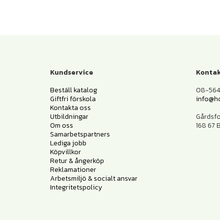
Kundservice
Kontak
Beställ katalog
08-564 
Giftfri förskola
info@h
Kontakta oss
Utbildningar
Gårdsf
Om oss
168 67
Samarbetspartners
Lediga jobb
Köpvillkor
Retur & ångerköp
Reklamationer
Arbetsmiljö & socialt ansvar
Integritetspolicy