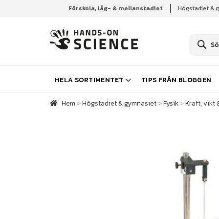
Förskola, låg- & mellanstadiet
Högstadiet & 
Hem
Högstadiet & gymnasiet
Fysik
Kraft, vik
P
r
o
d
u
k
HELA SORTIMENTET
TIPS FRÅN BLOGGEN
t
s
ö
Hem
>
Högstadiet & gymnasiet
>
Fysik
>
Kraft, vikt
k
n
i
n
g