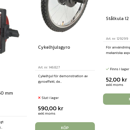
Stålkula 12
Art. nr: 129299
Cykelhjulsgyro
För användning
mekaniska exper
Art. nr: 146827
Finns i lager
Cykelhjul för demonstration av
52,00
kr
gyroeffekt, de...
exkl moms
 50 mm
Slut i lager
590,00
kr
exkl moms
igt
KÖP
..