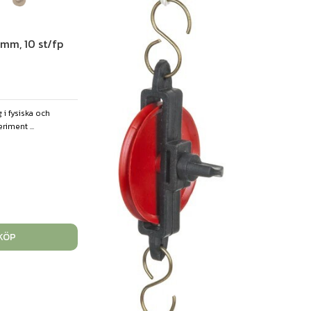
 mm, 10 st/fp
 i fysiska och
iment ...
KÖP