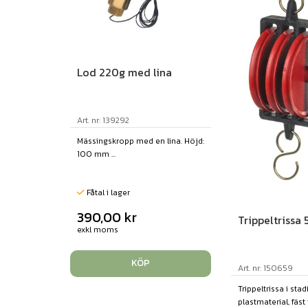
Lod 220g med lina
Art. nr: 139292
Mässingskropp med en lina. Höjd:
100 mm ...
Fåtal i lager
390,00
kr
Trippeltrissa
exkl moms
KÖP
Art. nr: 150659
Trippeltrissa i stad
plastmaterial, fäst i.