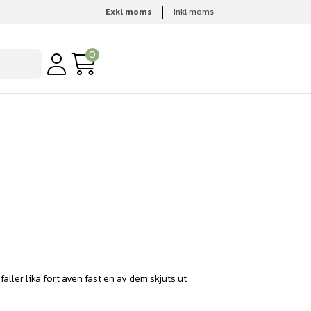
Exkl moms
Inkl moms
0
aller lika fort även fast en av dem skjuts ut