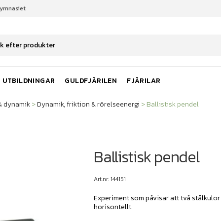
gymnasiet
t & dynamik
Dynamik, friktion & rörelseenergi
Ballistisk pendel
UTBILDNINGAR
GULDFJÄRILEN
FJÄRILAR
 & dynamik
>
Dynamik, friktion & rörelseenergi
>
Ballistisk pendel
Ballistisk pendel
Art.nr: 144151
Experiment som påvisar att två stålkulor f
horisontellt.