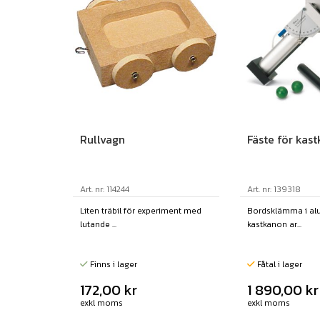
Rullvagn
Fäste för kas
Art. nr: 114244
Art. nr: 139318
Liten träbil för experiment med
Bordsklämma i al
lutande ...
kastkanon ar...
Finns i lager
Fåtal i lager
172,00
kr
1 890,00
kr
exkl moms
exkl moms