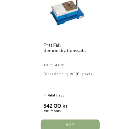
Fritt Fall
demonstrationssats
Art. nr: 143178
För bestämning av "G" (gravita...
Fåtal i lager
542,00
kr
exkl moms
KÖP