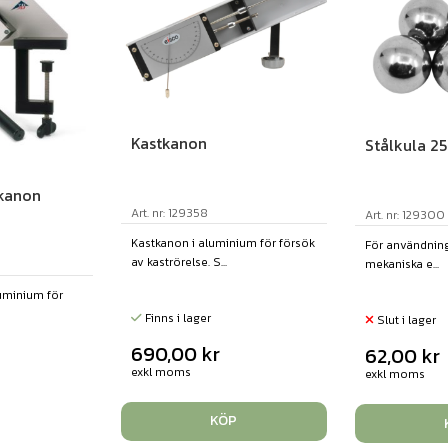
Kastkanon
Stålkula 25
tkanon
Art. nr: 129358
Art. nr: 129300
Kastkanon i aluminium för försök
För användning
av kaströrelse. S...
mekaniska e...
uminium för
Finns i lager
Slut i lager
690,00
kr
62,00
kr
exkl moms
exkl moms
KÖP