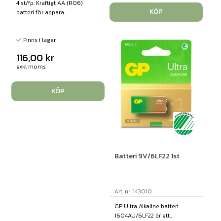
4 st/fp. Kraftigt AA (R06)
KÖP
batteri för appara...
Finns i lager
116,00
kr
exkl moms
KÖP
Batteri 9V/6LF22 1st
Art. nr: 143010
GP Ultra Alkaline batteri
1604AU/6LF22 är ett...