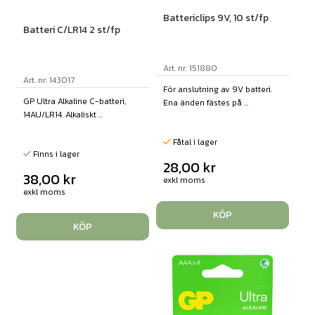
Battericlips 9V, 10 st/fp
Batteri C/LR14 2 st/fp
Art. nr: 151880
Art. nr: 143017
För anslutning av 9V batteri.
GP Ultra Alkaline C-batteri,
Ena änden fästes på ...
14AU/LR14. Alkaliskt ...
Fåtal i lager
Finns i lager
28,00
kr
38,00
kr
exkl moms
exkl moms
KÖP
KÖP