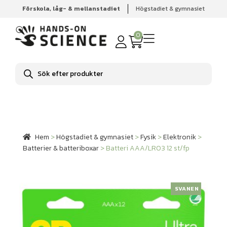
Förskola, låg- & mellanstadiet
Högstadiet & gymnasiet
Hem
Högstadiet & gymnasiet
Fysik
Elektronik
Batterier & batteriboxar
Batteri AAA/LR03 12 st/fp
0
Produktsökning
Hem
>
Högstadiet & gymnasiet
>
Fysik
>
Elektronik
>
Batterier & batteriboxar
>
Batteri AAA/LR03 12 st/fp
SVANEN