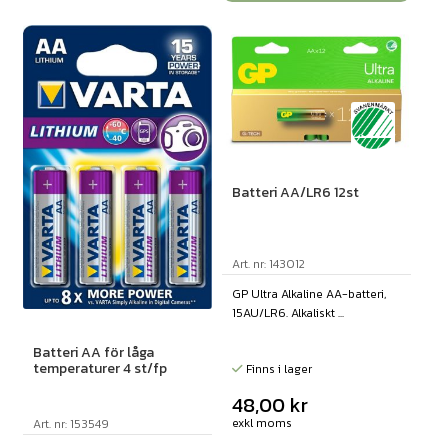
Batteri AA/LR6 12st
Art. nr: 143012
GP Ultra Alkaline AA-batteri,
15AU/LR6. Alkaliskt ...
Batteri AA för låga
temperaturer 4 st/fp
Finns i lager
48,00
kr
exkl moms
Art. nr: 153549