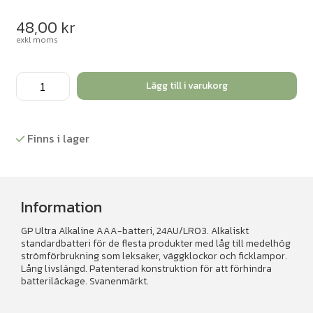
48,00
kr
exkl moms
Batteri
Lägg till i varukorg
AAA/LR03
12
st/fp
Finns i lager
mängd
Information
GP Ultra Alkaline AAA-batteri, 24AU/LR03. Alkaliskt
standardbatteri för de flesta produkter med låg till medelhög
strömförbrukning som leksaker, väggklockor och ficklampor.
Lång livslängd. Patenterad konstruktion för att förhindra
batteriläckage. Svanenmärkt.