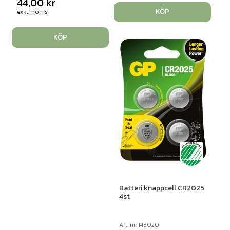
44,00
kr
KÖP
exkl moms
KÖP
Batteri knappcell CR2025
4st
Art. nr: 143020