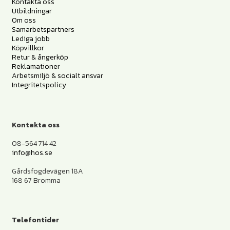
Kontakta oss
Utbildningar
Om oss
Samarbetspartners
Lediga jobb
Köpvillkor
Retur & ångerköp
Reklamationer
Arbetsmiljö & socialt ansvar
Integritetspolicy
Kontakta oss
08-564 714 42
info@hos.se
Gårdsfogdevägen 18A
168 67 Bromma
Telefontider