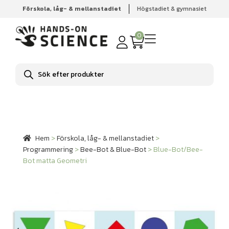
Förskola, låg- & mellanstadiet
Högstadiet & gymnasiet
Hem
Förskola, låg- & mellanstadiet
Programmering
Bee-Bot & Blue-Bot
Blue-Bot/Bee-Bot matta Geometri
0
Produktsökning
Hem
>
Förskola, låg- & mellanstadiet
>
Programmering
>
Bee-Bot & Blue-Bot
>
Blue-Bot/Bee-
Bot matta Geometri