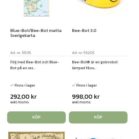
Blue-Bot/Bee-Bot matta
Bee-Bot 3.0
Sverigekarta
Art. nr: 115115
Art. nr: 55205
Följ med Bee-Bot och Blue-
Bee-Bot® är en golvrobot
Bot på en res...
lämpad f&ou...
Finns i lager
Finns i lager
292,00
kr
998,00
kr
exkl moms
exkl moms
KÖP
KÖP