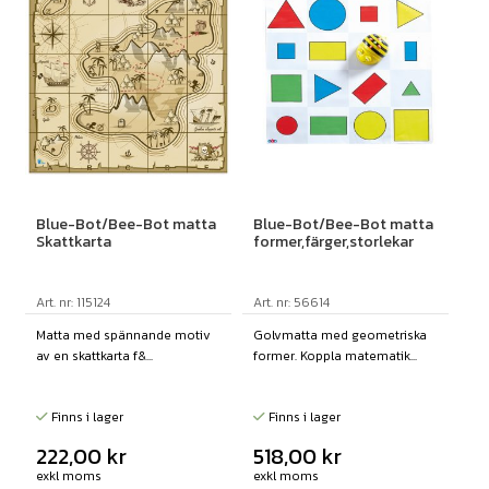
Blue-Bot/Bee-Bot matta
Blue-Bot/Bee-Bot matta
Skattkarta
former,färger,storlekar
Art. nr: 115124
Art. nr: 56614
Matta med spännande motiv
Golvmatta med geometriska
av en skattkarta f&...
former. Koppla matematik...
Finns i lager
Finns i lager
222,00
kr
518,00
kr
exkl moms
exkl moms