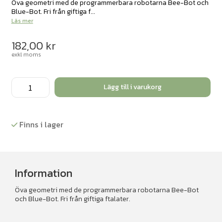
Öva geometri med de programmerbara robotarna Bee-Bot och
Blue-Bot. Fri från giftiga f...
Läs mer
182,00
kr
exkl moms
Blue-
Lägg till i varukorg
Bot/Bee-
Bot
matta
Finns i lager
Geometri
mängd
Information
Öva geometri med de programmerbara robotarna Bee-Bot
och Blue-Bot. Fri från giftiga ftalater.