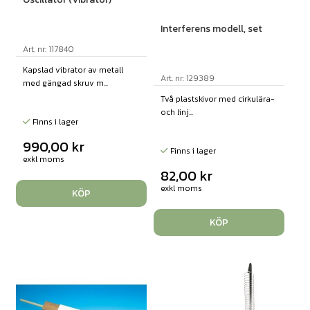
Interferens modell, set
Art. nr: 117840
Kapslad vibrator av metall
Art. nr: 129389
med gängad skruv m...
Två plastskivor med cirkulära-
och linj...
Finns i lager
990,00
kr
Finns i lager
exkl moms
82,00
kr
exkl moms
KÖP
KÖP