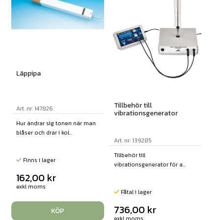
Läppipa
Tillbehör till
Art. nr: 147826
vibrationsgenerator
Hur ändrar sig tonen när man
blåser och drar i kol...
Art. nr: 139285
Tillbehör till
Finns i lager
vibrationsgenerator för a...
162,00
kr
exkl moms
Fåtal i lager
736,00
kr
KÖP
exkl moms