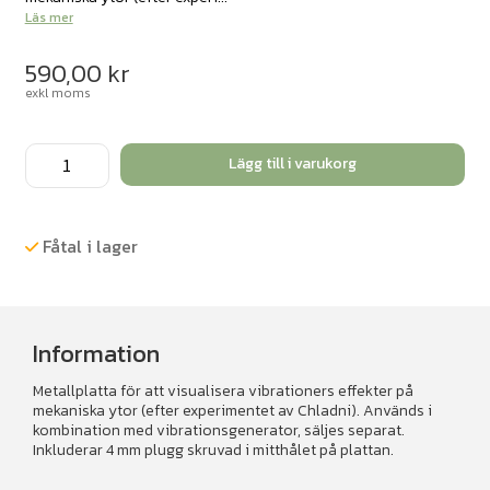
Läs mer
590,00
kr
exkl moms
Chladni
Lägg till i varukorg
Platta,
cirkulär
mängd
Fåtal i lager
Information
Metallplatta för att visualisera vibrationers effekter på
mekaniska ytor (efter experimentet av Chladni). Används i
kombination med vibrationsgenerator, säljes separat.
Inkluderar 4 mm plugg skruvad i mitthålet på plattan.