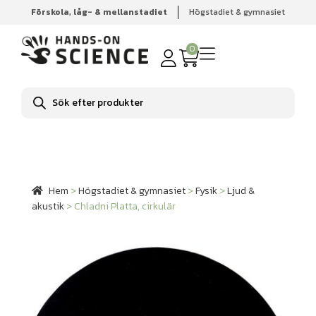
Förskola, låg- & mellanstadiet
Högstadiet & gymnasiet
Hem
Högstadiet & gymnasiet
Fysik
Ljud & akustik
Chladni Platta, cirkulär
0
Produktsökning
Hem
>
Högstadiet & gymnasiet
>
Fysik
>
Ljud &
akustik
>
Chladni Platta, cirkulär