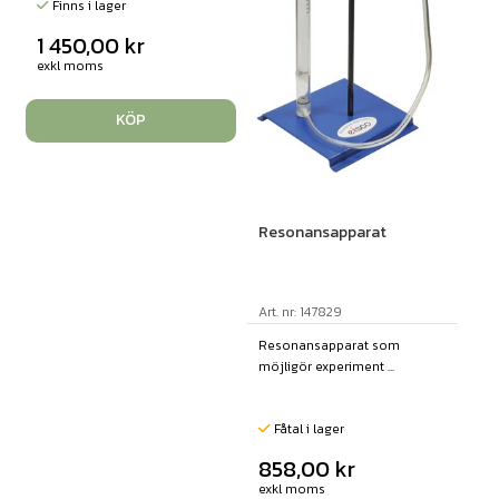
Finns i lager
1 450,00
kr
exkl moms
KÖP
Resonansapparat
Art. nr: 147829
Resonansapparat som
möjligör experiment ...
Fåtal i lager
858,00
kr
exkl moms