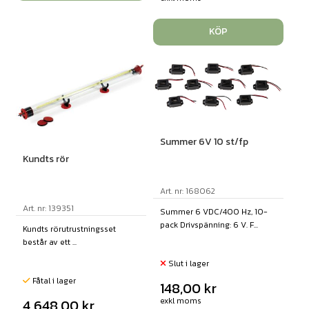
KÖP
Summer 6V 10 st/fp
Kundts rör
Art. nr: 168062
Art. nr: 139351
Summer 6 VDC/400 Hz, 10-
pack Drivspänning: 6 V. F...
Kundts rörutrustningsset
består av ett ...
Slut i lager
Fåtal i lager
148,00
kr
exkl moms
4 648,00
kr