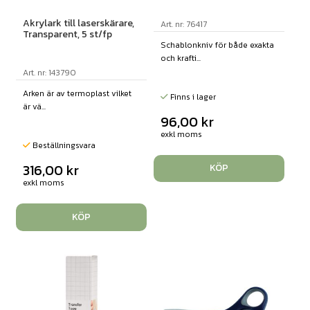
Akrylark till laserskärare,
Art. nr: 76417
Transparent, 5 st/fp
Schablonkniv för både exakta
och krafti...
Art. nr: 143790
Arken är av termoplast vilket
Finns i lager
är vä...
96,00
kr
exkl moms
Beställningsvara
316,00
kr
KÖP
exkl moms
KÖP