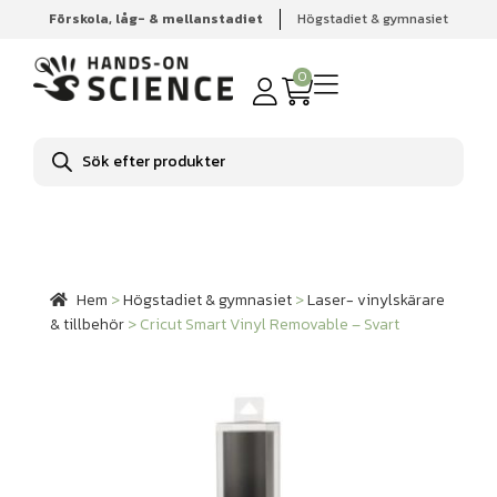
Förskola, låg- & mellanstadiet
Högstadiet & gymnasiet
Hem
Högstadiet & gymnasiet
Laser- vinylskärare &
tillbehör
Cricut Smart Vinyl Removable – Svart
0
Produktsökning
Hem
>
Högstadiet & gymnasiet
>
Laser- vinylskärare
& tillbehör
>
Cricut Smart Vinyl Removable – Svart