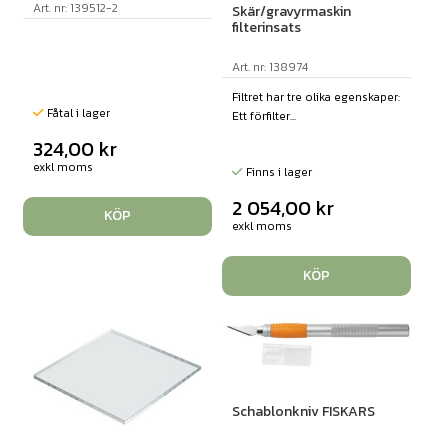
Art. nr: 139512-2
Skär/gravyrmaskin
filterinsats
Art. nr: 138974
Filtret har tre olika egenskaper:
Fåtal i lager
Ett förfilter...
324,00
kr
exkl moms
Finns i lager
2 054,00
kr
KÖP
exkl moms
KÖP
Schablonkniv FISKARS