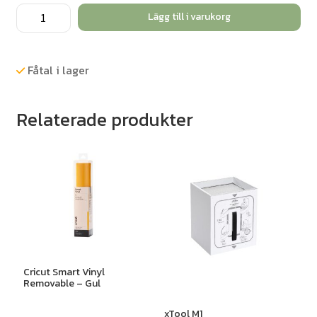
Cricut
Lägg till i varukorg
Smart
Vinyl
Removable
Fåtal i lager
-
Svart
Relaterade produkter
mängd
Cricut Smart Vinyl
Removable – Gul
xTool M1