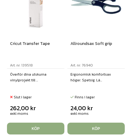
Cricut Transfer Tape
Allroundsax Soft grip
Art. nr: 139518
Art. nr: 76940
Överför dina utskurna
Ergonomisk komfortsax
vinylprojekt till ...
höger. Spetsig. Lä...
Slut i lager
Finns i lager
262,00
kr
24,00
kr
exkl moms
exkl moms
KÖP
KÖP