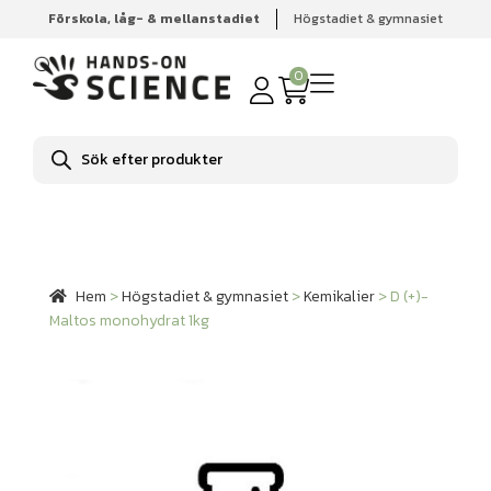
Förskola, låg- & mellanstadiet
Högstadiet & gymnasiet
Hem
Högstadiet & gymnasiet
Kemikalier
D (+)-Maltos
monohydrat 1kg
0
Produktsökning
Hem
>
Högstadiet & gymnasiet
>
Kemikalier
>
D (+)-
Maltos monohydrat 1kg