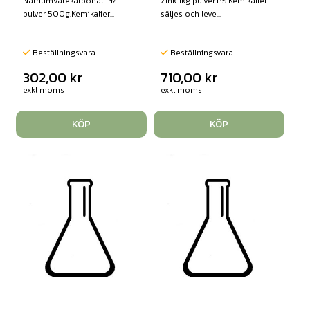
Natriumvätekarbonat PM
Zink 1kg pulver.PS.Kemikalier
pulver 500g.Kemikalier...
säljes och leve...
Beställningsvara
Beställningsvara
302,00
kr
710,00
kr
exkl moms
exkl moms
KÖP
KÖP