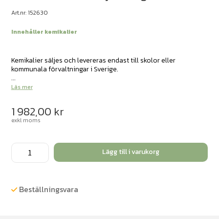
Art.nr: 152630
Innehåller kemikalier
Kemikalier säljes och levereras endast till skolor eller
kommunala förvaltningar i Sverige.
...
Läs mer
1 982,00
kr
exkl moms
D
Lägg till i varukorg
(+)-
Maltos
monohydrat
Beställningsvara
1kg
mängd