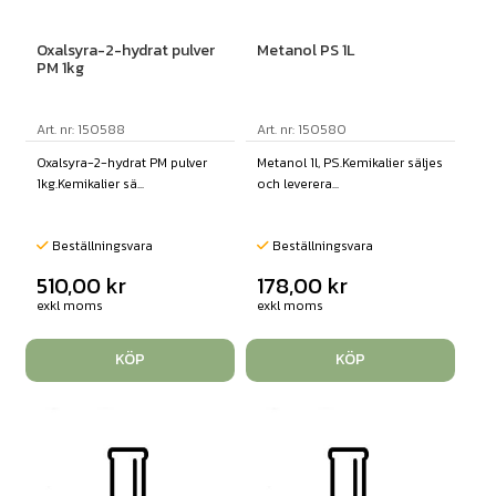
Oxalsyra-2-hydrat pulver
Metanol PS 1L
PM 1kg
Art. nr: 150588
Art. nr: 150580
Oxalsyra-2-hydrat PM pulver
Metanol 1l, PS.Kemikalier säljes
1kg.Kemikalier sä...
och leverera...
Beställningsvara
Beställningsvara
510,00
kr
178,00
kr
exkl moms
exkl moms
KÖP
KÖP