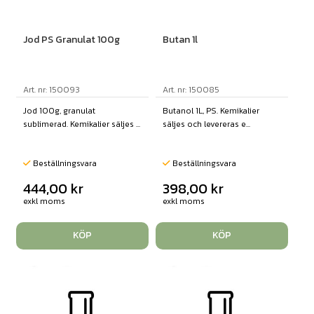
Jod PS Granulat 100g
Butan 1l
Art. nr: 150093
Art. nr: 150085
Jod 100g, granulat
Butanol 1L, PS. Kemikalier
sublimerad. Kemikalier säljes ...
säljes och levereras e...
Beställningsvara
Beställningsvara
444,00
kr
398,00
kr
exkl moms
exkl moms
KÖP
KÖP