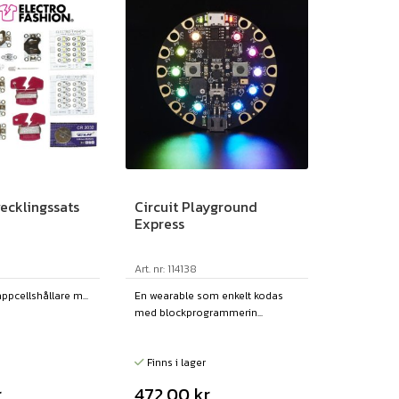
vecklingssats
Circuit Playground
Express
Art. nr: 114138
appcellshållare m...
En wearable som enkelt kodas
med blockprogrammerin...
Finns i lager
r
472,00
kr