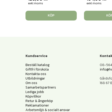
exkl moms
exkl moms
KÖP
KÖ
Kundservice
Kontak
Beställ katalog
08-564 
Giftfri förskola
info@h
Kontakta oss
Utbildningar
Gårdsf
Om oss
168 67
Samarbetspartners
Lediga jobb
Köpvillkor
Retur & ångerköp
Reklamationer
Arbetsmiljö & socialt ansvar