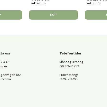
exkl moms
exkl moms
P
KÖP
ta oss
Telefontider
714 42
Måndag-Fredag
os.se
08.30-16.00
ogdevägen 18A
Lunchstängt
 Bromma
12.00-13.00