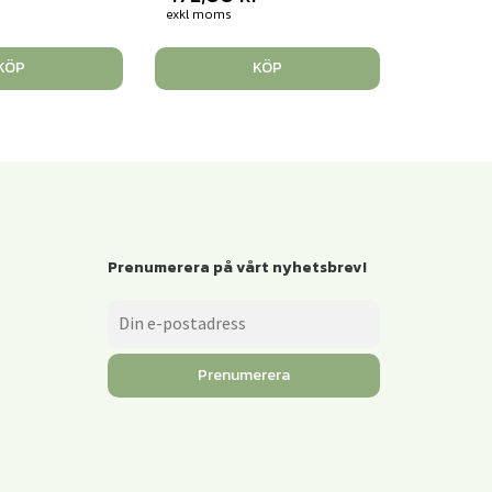
exkl moms
KÖP
KÖP
Prenumerera på vårt nyhetsbrev!
Prenumerera