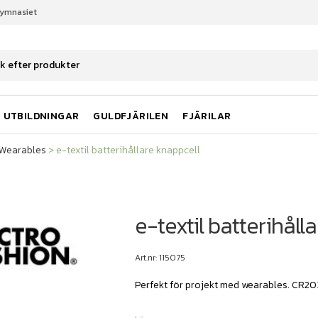
gymnasiet
Wearables
e-textil batterihållare knappcell
UTBILDNINGAR
GULDFJÄRILEN
FJÄRILAR
Wearables
>
e-textil batterihållare knappcell
e-textil batterihåll
Art.nr: 115075
Perfekt för projekt med wearables. CR20