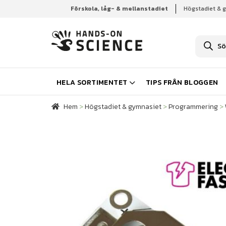
Förskola, låg- & mellanstadiet
Högstadiet & 
Hem
Högstadiet & gymnasiet
Programmering
P
r
o
d
u
k
HELA SORTIMENTET
TIPS FRÅN BLOGGEN
t
s
ö
Hem
>
Högstadiet & gymnasiet
>
Programmering
>
k
n
i
n
g