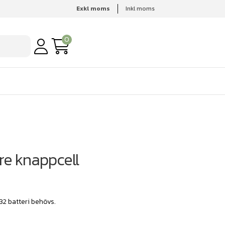
Exkl moms
Inkl moms
0
are knappcell
32 batteri behövs.