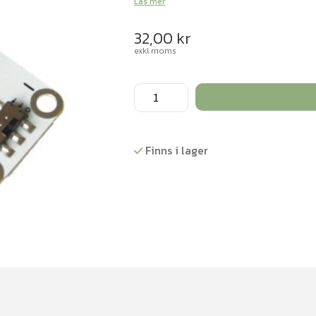
Läs mer
32,00
kr
exkl moms
e-
textil
batterihållare
knappcell
Finns i lager
mängd