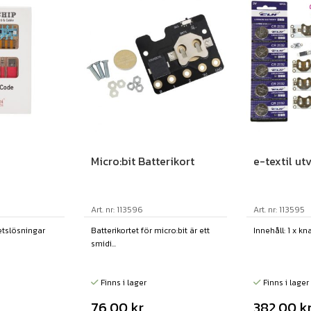
Micro:bit Batterikort
e-textil ut
Art. nr: 113596
Art. nr: 113595
retslösningar
Batterikortet för micro:bit är ett
Innehåll: 1 x kn
smidi...
Finns i lager
Finns i lager
76,00
kr
382,00
k