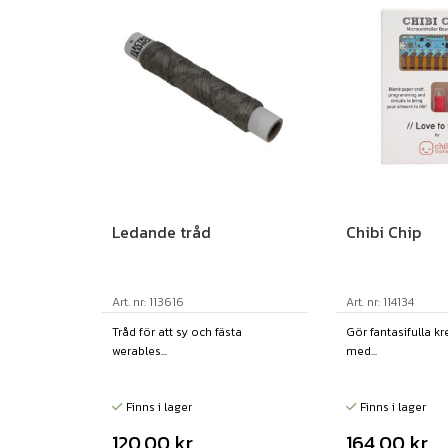
Ledande tråd
Chibi Chip
Art. nr: 113616
Art. nr: 114134
Tråd för att sy och fästa
Gör fantasifulla k
werables...
med...
Finns i lager
Finns i lager
120,00
kr
164,00
kr