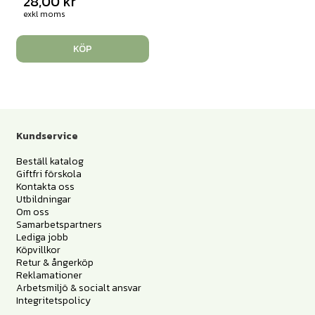
28,00
kr
exkl moms
KÖP
Kundservice
Beställ katalog
Giftfri förskola
Kontakta oss
Utbildningar
Om oss
Samarbetspartners
Lediga jobb
Köpvillkor
Retur & ångerköp
Reklamationer
Arbetsmiljö & socialt ansvar
Integritetspolicy