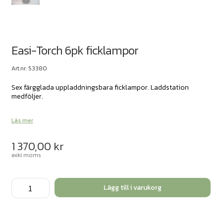
Easi-Torch 6pk ficklampor
Art.nr: 53380
Sex färgglada uppladdningsbara ficklampor. Laddstation
medföljer.
Läs mer
1 370,00
kr
exkl moms
Easi-
Lägg till i varukorg
Torch
6pk
ficklampor