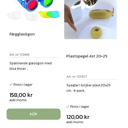
Färgglasögon
Art. nr: 53446
Plastspegel 4st 20×25
Spännande glasögon med
lösa linser ...
Art. nr: 151927
Finns i lager
Speglar i böjbar plast.20x25
cm. 4-pack...
158,00
kr
exkl moms
Finns i lager
KÖP
120,00
kr
exkl moms