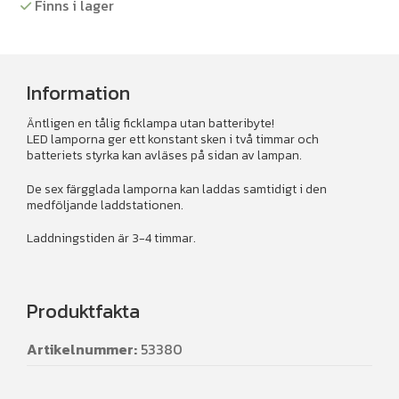
Finns i lager
mängd
Information
Äntligen en tålig ficklampa utan batteribyte!
LED lamporna ger ett konstant sken i två timmar och
batteriets styrka kan avläses på sidan av lampan.
De sex färgglada lamporna kan laddas samtidigt i den
medföljande laddstationen.
Laddningstiden är 3-4 timmar.
Produktfakta
Artikelnummer:
53380