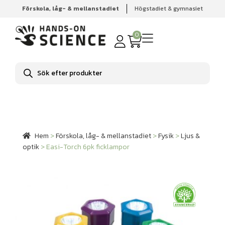
Förskola, låg- & mellanstadiet
Högstadiet & gymnasiet
Hem
Förskola, låg- & mellanstadiet
Fysik
Ljus & optik
Easi-Torch 6pk ficklampor
0
Produktsökning
Hem
>
Förskola, låg- & mellanstadiet
>
Fysik
>
Ljus &
optik
>
Easi-Torch 6pk ficklampor