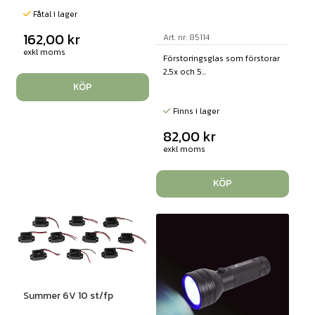
Fåtal i lager
162,00
kr
Art. nr: 85114
exkl moms
Förstoringsglas som förstorar
2,5x och 5...
KÖP
Finns i lager
82,00
kr
exkl moms
KÖP
Summer 6V 10 st/fp