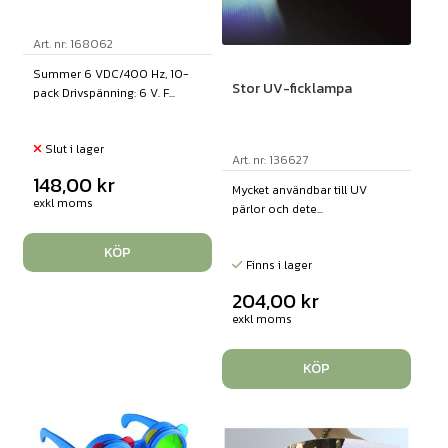
Art. nr: 168062
Summer 6 VDC/400 Hz, 10-
Stor UV-ficklampa
pack Drivspänning: 6 V. F...
Slut i lager
Art. nr: 136627
148,00
kr
Mycket användbar till UV
exkl moms
pärlor och dete...
KÖP
Finns i lager
204,00
kr
exkl moms
KÖP