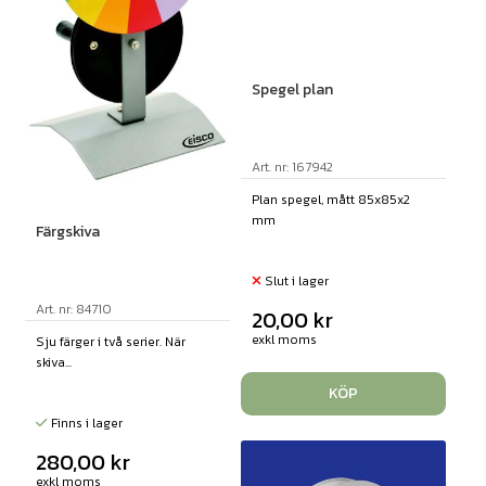
Spegel plan
Art. nr: 167942
Plan spegel, mått 85x85x2
mm
Färgskiva
Slut i lager
Art. nr: 84710
20,00
kr
exkl moms
Sju färger i två serier. När
skiva...
KÖP
Finns i lager
280,00
kr
exkl moms