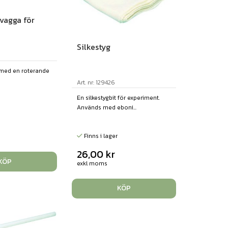
vagga för
Silkestyg
 med en roterande
Art. nr: 129426
En silkestygbit för experiment.
Används med eboni...
Finns i lager
26,00
kr
KÖP
exkl moms
KÖP