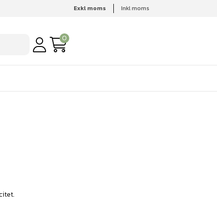
Exkl moms
Inkl moms
0
itet.