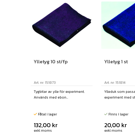
Ylletyg 10 st/fp
Ylletyg 1 st
Art. nr: 151873
Art. nr: 151814
Tygbitar av ylle för experiment.
Ylleduk som passa
Används med ebon...
experiment med stat
Fåtal i lager
Finns i lager
132,00
kr
20,00
kr
exkl moms
exkl moms