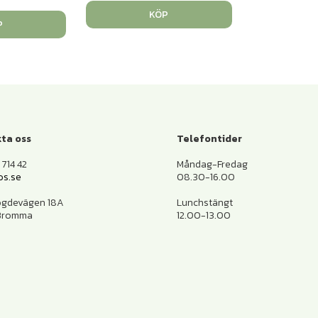
KÖP
P
ta oss
Telefontider
714 42
Måndag-Fredag
os.se
08.30-16.00
ogdevägen 18A
Lunchstängt
 Bromma
12.00-13.00