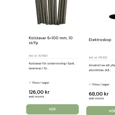
Kolstavar 6×100 mm, 10
Elektroskop
st/fp
Art. nr: 157401
Art. nr: 115301
Kolstavar för undervisning i fysik,
Använd t.ex ett yll
levereras i fö...
ebonitstav (k&...
Finns i lager
Finns i lager
126,00
kr
68,00
kr
exkl moms
exkl moms
KÖP
KÖ