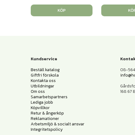
KÖP
KÖ
Kundservice
Kontak
Beställ katalog
08-564 
Giftfri förskola
info@h
Kontakta oss
Utbildningar
Gårdsf
Om oss
168 67
Samarbetspartners
Lediga jobb
Köpvillkor
Retur & ångerköp
Reklamationer
Arbetsmiljö & socialt ansvar
Integritetspolicy