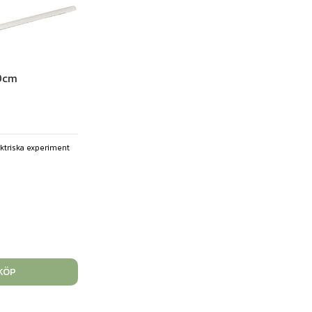
30cm
ektriska experiment
KÖP