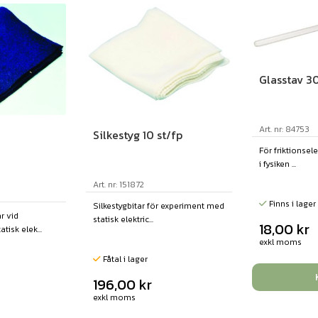
Glasstav 
Art. nr: 84753
Silkestyg 10 st/fp
För friktionsel
i fysiken ...
Art. nr: 151872
Finns i lager
Silkestygbitar för experiment med
r vid
statisk elektric...
18,00
kr
isk elek...
exkl moms
Fåtal i lager
196,00
kr
exkl moms