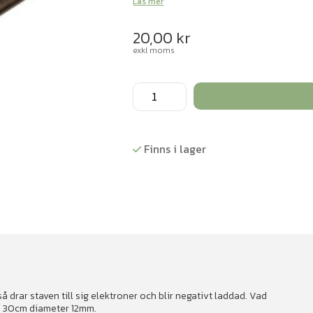
Läs mer
20,00
kr
exkl moms
Ebonitstav
mängd
Finns i lager
 drar staven till sig elektroner och blir negativt laddad. Vad
d 30cm diameter 12mm.