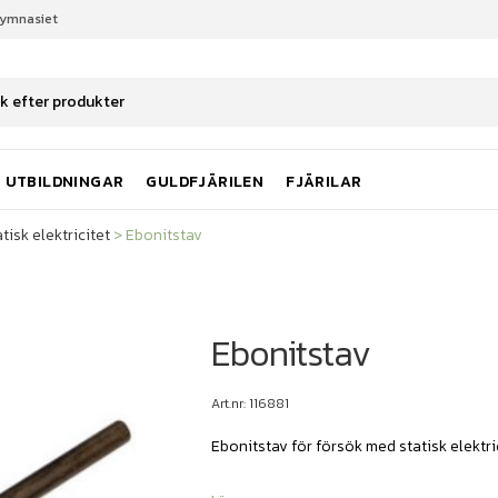
gymnasiet
atisk elektricitet
Ebonitstav
UTBILDNINGAR
GULDFJÄRILEN
FJÄRILAR
tisk elektricitet
>
Ebonitstav
Ebonitstav
Art.nr: 116881
Ebonitstav för försök med statisk elektric