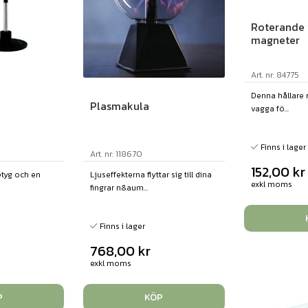
Roterande 
magneter
Art. nr: 84775
Denna hållare
Plasmakula
vagga fö...
Finns i lager
Art. nr: 118670
152,00
kr
etyg och en
Ljuseffekterna flyttar sig till dina
exkl moms
fingrar n&aum...
Finns i lager
768,00
kr
exkl moms
P
KÖP