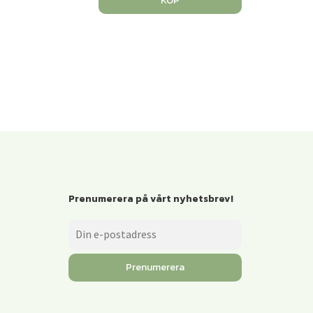
KÖP
Prenumerera på vårt nyhetsbrev!
Prenumerera