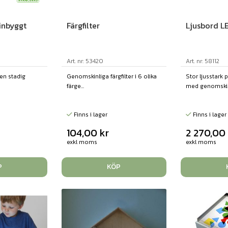
inbyggt
Färgfilter
Ljusbord L
Art. nr: 53420
Art. nr: 58112
 en stadig
Genomskinliga färgfilter i 6 olika
Stor ljusstark 
färge...
med genomski..
Finns i lager
Finns i lager
104,00
kr
2 270,0
exkl moms
exkl moms
P
KÖP