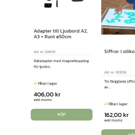
Adapter till Ljusbord A2,
A3 + Runt ø50cm
Siffror i sili
Art. nr: 124591
Nätadapter med magnetkoppling
för ljusbo...
Art. nr: 112956
Tio färgglada siffro
Fåtal i lager
av ...
406,00
kr
exkl moms
Fåtal i lager
162,00
kr
KÖP
exkl moms