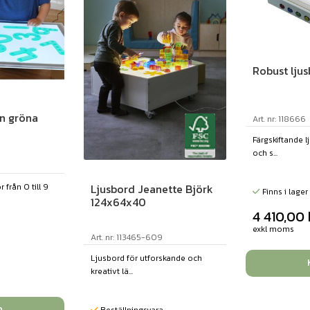
Robust lju
kon gröna
Art. nr: 118666
Färgskiftande l
och s...
Ljusbord Jeanette Björk
r från 0 till 9
Finns i lager
124x64x40
4 410,00
exkl moms
Art. nr: 113465-609
Ljusbord för utforskande och
kreativt lä...
Beställningsvara