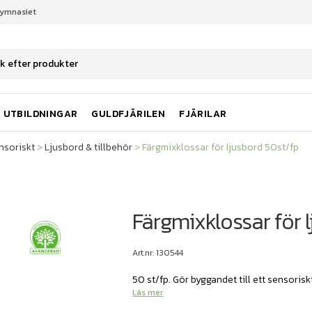
gymnasiet
nsoriskt
Ljusbord & tillbehör
Färgmixklossar för ljusbord 50st/fp
UTBILDNINGAR
GULDFJÄRILEN
FJÄRILAR
nsoriskt
>
Ljusbord & tillbehör
>
Färgmixklossar för ljusbord 50st/fp
Färgmixklossar för 
Art.nr: 130544
50 st/fp. Gör byggandet till ett sensorisk
Läs mer