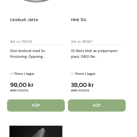
Linsburk Jätte
Hink 10L
Art. nr: 115233
Art. nr: 85187
Stor linsburk med 5x
10 liters hink av polypropen
förstoring. Öppning...
plast. OBS! Fär...
Finns i lager
Finns i lager
98,00
kr
38,00
kr
exkl moms
exkl moms
KÖP
KÖP