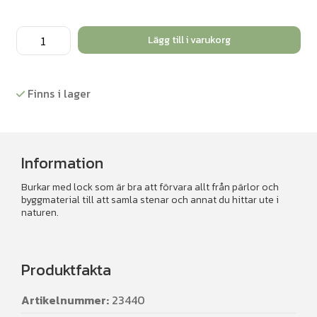
Förvaringsburk
Lägg till i varukorg
med
lock
20dl.
Finns i lager
6
st/fp
mängd
Information
Burkar med lock som är bra att förvara allt från pärlor och
byggmaterial till att samla stenar och annat du hittar ute i
naturen.
Produktfakta
Artikelnummer:
23440