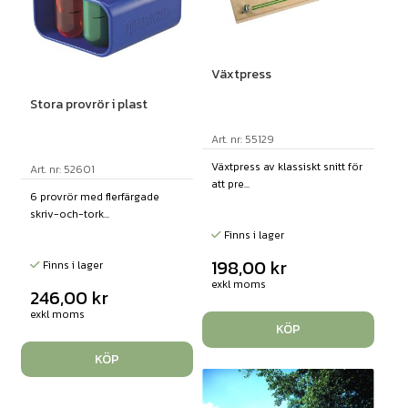
Växtpress
Stora provrör i plast
Art. nr: 55129
Växtpress av klassiskt snitt för
Art. nr: 52601
att pre...
6 provrör med flerfärgade
skriv-och-tork...
Finns i lager
198,00
kr
Finns i lager
exkl moms
246,00
kr
exkl moms
KÖP
KÖP