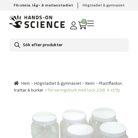
Förskola, låg- & mellanstadiet
Högstadiet & gymnasiet
Hem
Högstadiet & gymnasiet
Kemi
Plastflaskor, trattar
& burkar
Förvaringsburk med lock 20dl. 6 st/fp
0
Produktsökning
Hem
>
Högstadiet & gymnasiet
>
Kemi
>
Plastflaskor,
trattar & burkar
>
Förvaringsburk med lock 20dl. 6 st/fp