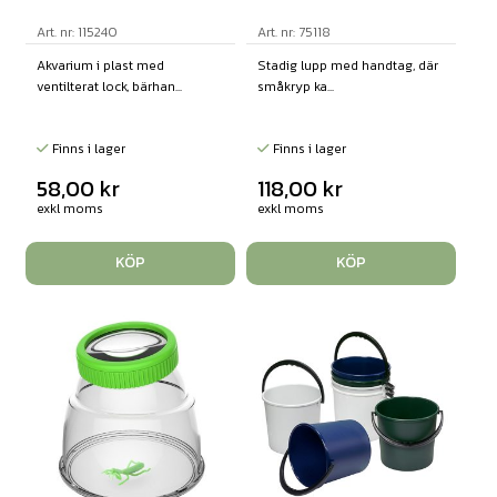
Art. nr: 115240
Art. nr: 75118
Akvarium i plast med
Stadig lupp med handtag, där
ventilterat lock, bärhan...
småkryp ka...
Finns i lager
Finns i lager
58,00
kr
118,00
kr
exkl moms
exkl moms
KÖP
KÖP