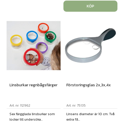
KÖP
Linsburkar regnbågsfärger
Förstoringsglas 2x,3x,4x
Art. nr: 112962
Art. nr: 75135
Sex färgglada linsburkar som
Linsens diameter är 10 cm. Två
lockar till undersöka...
extra f&...