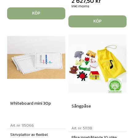
2 627,50
kr
inkl moms
KÖP
KÖP
Whiteboard mini 30p
Sångpåse
Art. nr: 115066
Art. nr: 51138
Skrivplattor av flexibel
Påse innehållande 10 olika