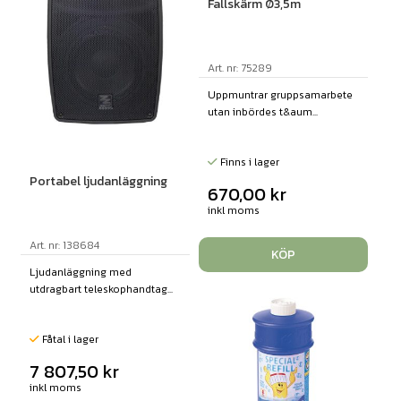
Fallskärm Ø3,5m
Art. nr: 75289
Uppmuntrar gruppsamarbete
utan inbördes t&aum...
Finns i lager
Portabel ljudanläggning
670,00
kr
inkl moms
Art. nr: 138684
KÖP
Ljudanläggning med
utdragbart teleskophandtag...
Fåtal i lager
7 807,50
kr
inkl moms