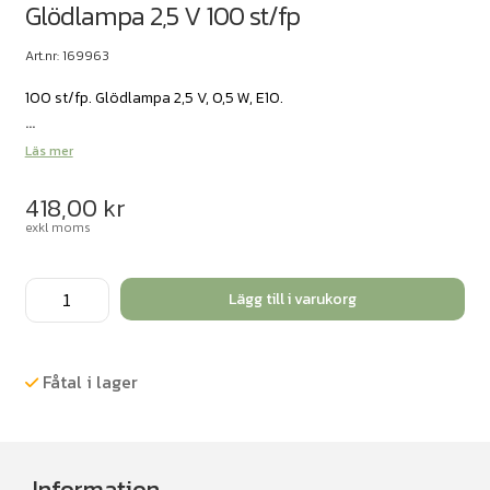
Glödlampa 2,5 V 100 st/fp
Art.nr: 169963
100 st/fp. Glödlampa 2,5 V, 0,5 W, E10.
...
Läs mer
418,00
kr
exkl moms
Glödlampa
Lägg till i varukorg
2,5
V
100
Fåtal i lager
st/fp
mängd
Information