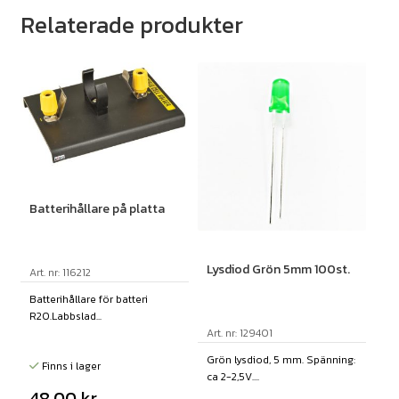
Relaterade produkter
Batterihållare på platta
Lysdiod Grön 5mm 100st.
Art. nr: 116212
Batterihållare för batteri
R20.Labbslad...
Art. nr: 129401
Grön lysdiod, 5 mm. Spänning:
Finns i lager
ca 2-2,5V....
48,00
kr