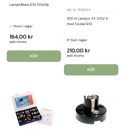
Lamphållare E10 50st/fp
Art. nr: 150003
100 st Lampor 3,5 V/0,2 A
med Sockel E10.
Finns i lager
164,00
kr
Slut i lager
exkl moms
210,00
kr
exkl moms
KÖP
KÖP