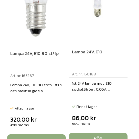
Lampa 24V, E10
Lampa 24V, E10 90 st/fp
Art. nr: 150168
Art. nr: 165267
1st. 24V lampa med E10
Lampa 24V, E10 90 st/fp. Liten
sockel.Ström: 0,05A. ...
och praktisk glödla...
Finns i lager
Fåtal i lager
86,00
kr
320,00
kr
exkl moms
exkl moms
KÖP