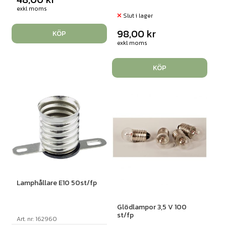
exkl moms
Slut i lager
98,00
kr
KÖP
exkl moms
KÖP
Lamphållare E10 50st/fp
Glödlampor 3,5 V 100
st/fp
Art. nr: 162960