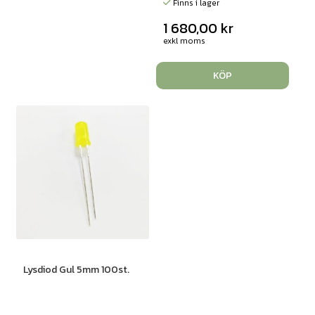
Finns i lager
1 680,00
kr
exkl moms
KÖP
Lysdiod Gul 5mm 100st.