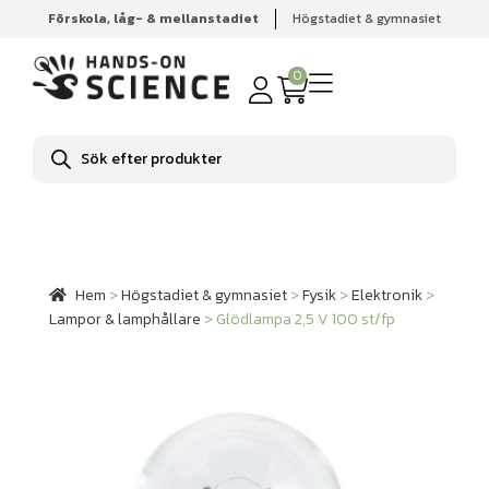
Förskola, låg- & mellanstadiet
Högstadiet & gymnasiet
Hem
Högstadiet & gymnasiet
Fysik
Elektronik
Lampor & lamphållare
Glödlampa 2,5 V 100 st/fp
0
Produktsökning
Hem
>
Högstadiet & gymnasiet
>
Fysik
>
Elektronik
>
Lampor & lamphållare
>
Glödlampa 2,5 V 100 st/fp