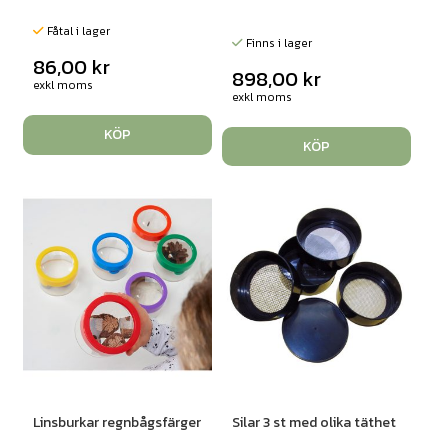
Fåtal i lager
Finns i lager
86,00
kr
898,00
kr
exkl moms
exkl moms
KÖP
KÖP
Linsburkar regnbågsfärger
Silar 3 st med olika täthet