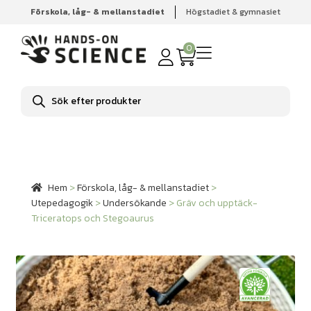
Förskola, låg- & mellanstadiet
Högstadiet & gymnasiet
Hem
Förskola, låg- & mellanstadiet
Utepedagogik
Undersökande
Gräv och upptäck-Triceratops och Stegoaurus
0
Produktsökning
Hem
>
Förskola, låg- & mellanstadiet
>
Utepedagogik
>
Undersökande
>
Gräv och upptäck-
Triceratops och Stegoaurus