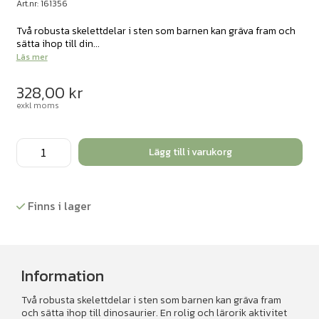
Art.nr: 161356
Två robusta skelettdelar i sten som barnen kan gräva fram och
sätta ihop till din...
Läs mer
328,00
kr
exkl moms
Gräv
Lägg till i varukorg
och
upptäck-
Triceratops
Finns i lager
och
Stegoaurus
mängd
Information
Två robusta skelettdelar i sten som barnen kan gräva fram
och sätta ihop till dinosaurier. En rolig och lärorik aktivitet