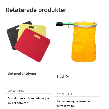
Relaterade produkter
Set med sittdynor
Slaghåv
Art. nr: 74965
Art. nr: 53243
5 st sittdynor i blandade färger
För insamling av insekter m.m.
av cellpolyeten. ...
perfekt att f&...