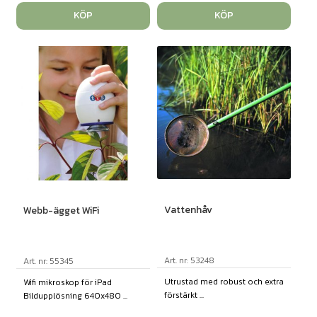
KÖP
KÖP
Vattenhåv
Webb-ägget WiFi
Art. nr: 53248
Art. nr: 55345
Utrustad med robust och extra
Wifi mikroskop för iPad
förstärkt ...
Bildupplösning 640x480 ...