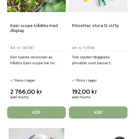
Easi-scope trådlös med
Pincetter, stora 12 st/fp
display
Art. nr: 130787
Art. nr: 53594
Den nyaste versionen av
Tolv stycken färgglada
trådlös Easi-scope har nu ...
pincetter som passar t...
Finns i lager
Finns i lager
2 766,00
kr
192,00
kr
exkl moms
exkl moms
KÖP
KÖP