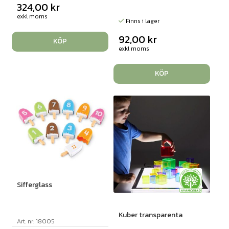
324,00
kr
exkl moms
Finns i lager
92,00
kr
KÖP
exkl moms
KÖP
Sifferglass
Kuber transparenta
Art. nr: 18005