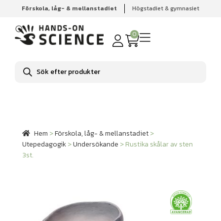
Förskola, låg- & mellanstadiet
Högstadiet & gymnasiet
Hem
Förskola, låg- & mellanstadiet
Utepedagogik
Undersökande
Rustika skålar av sten 3st.
0
Produktsökning
Hem
>
Förskola, låg- & mellanstadiet
>
Utepedagogik
>
Undersökande
>
Rustika skålar av sten
3st.