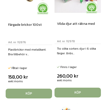
Vilda djur att räkna med
Färgade brickor 100st
Art. nr: 112978
Art. nr: 112876
Tio olika sorters djur i 6 olika
Plastbrickor med metallkant.
färger. &nbs...
Bra tillbehör v...
Finns i lager
Fåtal i lager
260,00
kr
158,00
kr
exkl moms
exkl moms
KÖP
KÖP