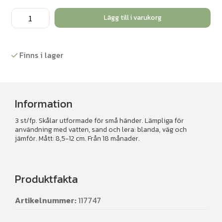
Rustika
Lägg till i varukorg
skålar
av
sten
Finns i lager
3st.
mängd
Information
3 st/fp. Skålar utformade för små händer. Lämpliga för
användning med vatten, sand och lera: blanda, väg och
jämför. Mått: 8,5-12 cm. Från 18 månader.
Produktfakta
Artikelnummer:
117747