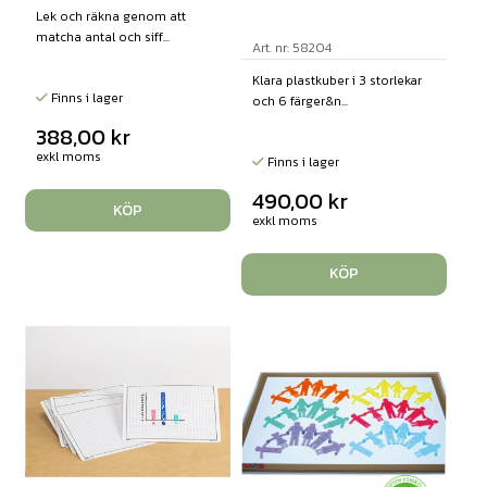
Lek och räkna genom att
matcha antal och siff...
Art. nr: 58204
Klara plastkuber i 3 storlekar
Finns i lager
och 6 färger&n...
388,00
kr
exkl moms
Finns i lager
490,00
kr
KÖP
exkl moms
KÖP